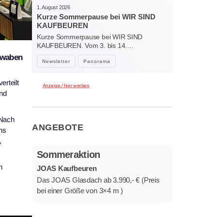
1. August 2026
Kurze Sommerpause bei WIR SIND
KAUFBEUREN
Kurze Sommerpause bei WIR SIND
KAUFBEUREN. Vom 3. bis 14.…
chwaben
Newsletter
Panorama
rteilt
Anzeige / hier werben
und
 Nach
ANGEBOTE
ns
,
Sommeraktion
n
JOAS Kaufbeuren
Das JOAS Glasdach ab 3.990,- € (Preis
bei einer Größe von 3×4 m )