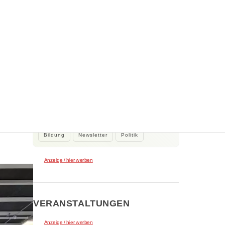
WEITERE NEWS
2. August 2026
Kleine Beiträge, die Großes bewirken
Kleine Beiträge die großes bewirken:
Stadtrat Tamur Khan beteiligte sich…
Bildung
Newsletter
Politik
Anzeige / hier werben
VERANSTALTUNGEN
Anzeige / hier werben