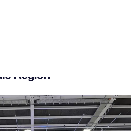
ucher bei der gelungenen
er Jobfestival setzt ein
die Region