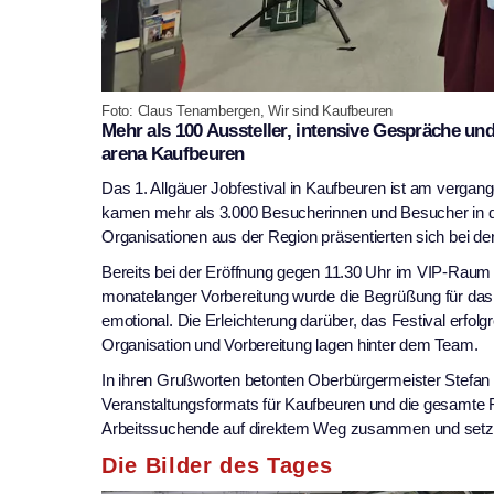
Foto: Claus Tenambergen, Wir sind Kaufbeuren
Mehr als 100 Aussteller, intensive Gespräche un
arena Kaufbeuren
Das 1. Allgäuer Jobfestival in Kaufbeuren ist am verga
kamen mehr als 3.000 Besucherinnen und Besucher in di
Organisationen aus der Region präsentierten sich bei d
Bereits bei der Eröffnung gegen 11.30 Uhr im VIP-Raum w
monatelanger Vorbereitung wurde die Begrüßung für da
emotional. Die Erleichterung darüber, das Festival erfolg
Organisation und Vorbereitung lagen hinter dem Team.
In ihren Grußworten betonten Oberbürgermeister Stefan
Veranstaltungsformats für Kaufbeuren und die gesamte
Arbeitssuchende auf direktem Weg zusammen und setze zu
Die Bilder des Tages