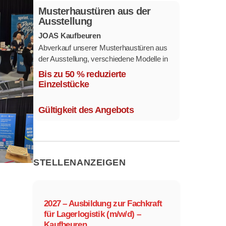
Musterhaustüren aus der
Ausstellung
JOAS Kaufbeuren
Abverkauf unserer Musterhaustüren aus
der Ausstellung, verschiedene Modelle in
mehreren Farben und
Bis zu 50 % reduzierte
Ausstattungsvarianten.
Einzelstücke
Größe 1,1 x 2,1 m.
Gültigkeit des Angebots
STELLENANZEIGEN
2027 – Ausbildung zur Fachkraft
für Lagerlogistik (m/w/d) –
Kaufbeuren