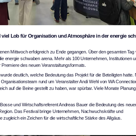
d viel Lob für Organisation und Atmosphäre in der energie s
ngenen Mittwoch erfolgreich zu Ende gegangen. Über den gesamten Tag ve
e energie schwaben arena. Mehr als 100 Unternehmen, Institutionen 
er Premiere des neuen Veranstaltungsformats.
urde deutlich, welche Bedeutung das Projekt für die Beteiligten hatte.
s Organisationsteam rund um Veranstalter Andi Wehl von WA Connectio
reich auf die Beine gestellt zu haben, war spürbar. Viele Monate Planung
 Bosse und Wirtschaftsreferent Andreas Bauer die Bedeutung des neue
 Region. Das Festival bringe Unternehmen, Nachwuchskräfte und
gleich ein Zeichen für die wirtschaftliche Stärke des Allgäus.