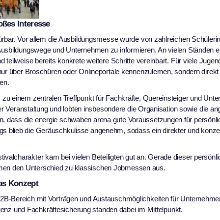
ßes Interesse
pürbar. Vor allem die Ausbildungsmesse wurde von zahlreichen Schüleri
 Ausbildungswege und Unternehmen zu informieren. An vielen Ständen 
teilweise bereits konkrete weitere Schritte vereinbart. Für viele Jugend
nur über Broschüren oder Onlineportale kennenzulernen, sondern direkt
en.
zu einem zentralen Treffpunkt für Fachkräfte, Quereinsteiger und Unt
 der Veranstaltung und lobten insbesondere die Organisation sowie die 
, dass die energie schwaben arena gute Voraussetzungen für persönli
 blieb die Geräuschkulisse angenehm, sodass ein direkter und konzen
alcharakter kam bei vielen Beteiligten gut an. Gerade dieser persönl
men den Unterschied zu klassischen Jobmessen aus.
as Konzept
B2B-Bereich mit Vorträgen und Austauschmöglichkeiten für Unternehme
ligenz und Fachkräftesicherung standen dabei im Mittelpunkt.