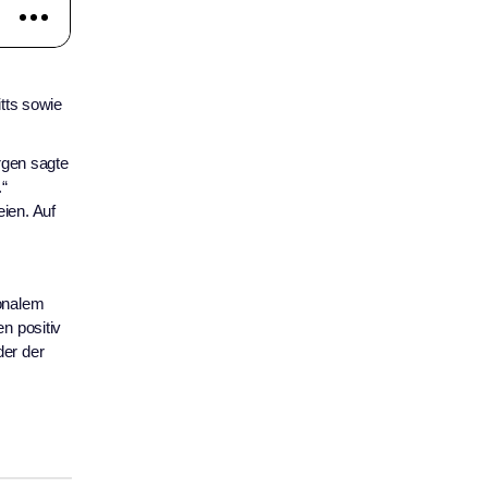
tts sowie
rgen sagte
.“
ien. Auf
ionalem
n positiv
der der