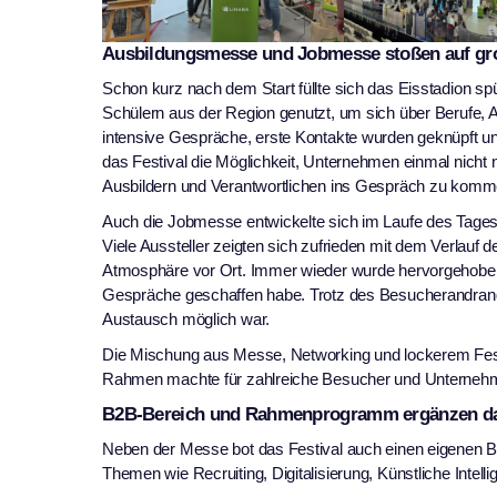
Ausbildungsmesse und Jobmesse stoßen auf gro
Schon kurz nach dem Start füllte sich das Eisstadion s
Schülern aus der Region genutzt, um sich über Berufe,
intensive Gespräche, erste Kontakte wurden geknüpft und 
das Festival die Möglichkeit, Unternehmen einmal nicht 
Ausbildern und Verantwortlichen ins Gespräch zu komm
Auch die Jobmesse entwickelte sich im Laufe des Tages 
Viele Aussteller zeigten sich zufrieden mit dem Verlauf
Atmosphäre vor Ort. Immer wieder wurde hervorgehoben
Gespräche geschaffen habe. Trotz des Besucherandrangs
Austausch möglich war.
Die Mischung aus Messe, Networking und lockerem Festiv
Rahmen machte für zahlreiche Besucher und Unterneh
B2B-Bereich und Rahmenprogramm ergänzen d
Neben der Messe bot das Festival auch einen eigenen 
Themen wie Recruiting, Digitalisierung, Künstliche Intel