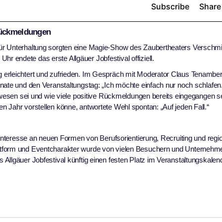
 Rückmeldungen
ür Unterhaltung sorgten eine Magie-Show des Zaubertheaters Verschmi
 endete das erste Allgäuer Jobfestival offiziell.
 erleichtert und zufrieden. Im Gespräch mit Moderator Claus Tenambe
nate und den Veranstaltungstag: „Ich möchte einfach nur noch schlafen
gewesen sei und wie viele positive Rückmeldungen bereits eingegangen se
 Jahr vorstellen könne, antwortete Wehl spontan: „Auf jeden Fall.“
s Interesse an neuen Formen von Berufsorientierung, Recruiting und reg
ttform und Eventcharakter wurde von vielen Besuchern und Unternehme
Allgäuer Jobfestival künftig einen festen Platz im Veranstaltungskalen