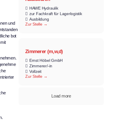
HAWE Hydraulik
zur Fachkraft für Lagerlogistik
Ausbildung
nnen und
Zur Stelle
entstanden
liche bot
 mit
Zimmerer (m,w,d)
ernehmen.
Ernst Höbel GmbH
angenehme
Zimmerer/-in
che
Vollzeit
Zur Stelle
trierter
iche
Load more
n.