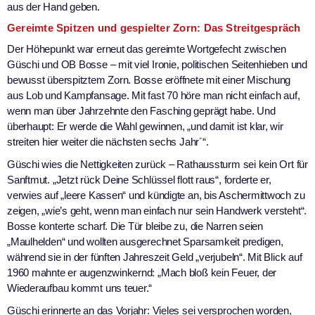
aus der Hand geben.
Gereimte Spitzen und gespielter Zorn: Das Streitgespräch
Der Höhepunkt war erneut das gereimte Wortgefecht zwischen
Güschi und OB Bosse – mit viel Ironie, politischen Seitenhieben und
bewusst überspitztem Zorn. Bosse eröffnete mit einer Mischung
aus Lob und Kampfansage. Mit fast 70 höre man nicht einfach auf,
wenn man über Jahrzehnte den Fasching geprägt habe. Und
überhaupt: Er werde die Wahl gewinnen, „und damit ist klar, wir
streiten hier weiter die nächsten sechs Jahr´“.
Güschi wies die Nettigkeiten zurück – Rathaussturm sei kein Ort für
Sanftmut. „Jetzt rück Deine Schlüssel flott raus“, forderte er,
verwies auf „leere Kassen“ und kündigte an, bis Aschermittwoch zu
zeigen, „wie’s geht, wenn man einfach nur sein Handwerk versteht“.
Bosse konterte scharf. Die Tür bleibe zu, die Narren seien
„Maulhelden“ und wollten ausgerechnet Sparsamkeit predigen,
während sie in der fünften Jahreszeit Geld „verjubeln“. Mit Blick auf
1960 mahnte er augenzwinkernd: „Mach bloß kein Feuer, der
Wiederaufbau kommt uns teuer.“
Güschi erinnerte an das Vorjahr: Vieles sei versprochen worden,