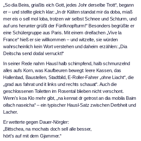
„So dia Beira, griaßts eich Gott, jedes Johr derselbe Trott“, begann
er – und stellte gleich klar: „In dr Kälten standat mir da doba, miaß
mer eis o sell mol loba, trotzen wir selbst Schnee und Schturm, und
auf uns herunter grüßt der Fünfknopfturm!“ Besonders begrüßte er
eine Schülergruppe aus Paris. Mit einem dreifachen „Vive la
France“ hieß er sie willkommen – und witzelte, sie würden
wahrscheinlich kein Wort verstehen und daheim erzählen: „Dia
Deitscha send dodal verruckt!“
In seiner Rede nahm Hausl halb schimpfend, halb schmunzelnd
alles aufs Korn, was Kaufbeuren bewegt: leere Kassen, das
Hallenbad, Baustellen, Stadtbild, E-Roller-Fahrer „ohne Liacht“, die
„grad aus fahrat und it links und rechts schauat“. Auch die
geschlossenen Toiletten im Rosental blieben nicht verschont.
Wenn’s koa Klo mehr gibt, „na kennat dr getrost an dia mobila Baim
oifach naseicha“ – ein typischer Hausl-Satz zwischen Derbheit und
Lacher.
Er wetterte gegen Dauer-Nörgler:
„Bittschea, na mochats doch sell alle besser,
hört’s auf mit dem Gjammer.“