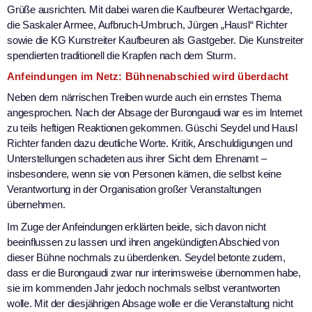
Grüße ausrichten. Mit dabei waren die Kaufbeurer Wertachgarde,
die Saskaler Armee, Aufbruch-Umbruch, Jürgen „Hausl“ Richter
sowie die KG Kunstreiter Kaufbeuren als Gastgeber. Die Kunstreiter
spendierten traditionell die Krapfen nach dem Sturm.
Anfeindungen im Netz: Bühnenabschied wird überdacht
Neben dem närrischen Treiben wurde auch ein ernstes Thema
angesprochen. Nach der Absage der Burongaudi war es im Internet
zu teils heftigen Reaktionen gekommen. Güschi Seydel und Hausl
Richter fanden dazu deutliche Worte. Kritik, Anschuldigungen und
Unterstellungen schadeten aus ihrer Sicht dem Ehrenamt –
insbesondere, wenn sie von Personen kämen, die selbst keine
Verantwortung in der Organisation großer Veranstaltungen
übernehmen.
Im Zuge der Anfeindungen erklärten beide, sich davon nicht
beeinflussen zu lassen und ihren angekündigten Abschied von
dieser Bühne nochmals zu überdenken. Seydel betonte zudem,
dass er die Burongaudi zwar nur interimsweise übernommen habe,
sie im kommenden Jahr jedoch nochmals selbst verantworten
wolle. Mit der diesjährigen Absage wolle er die Veranstaltung nicht