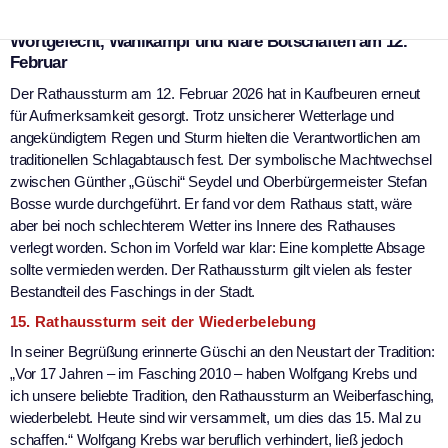
Der Kaufbeurer Rathaussturm am 12.02.2026. Foto: Aufbruch-Umbruch
Wortgefecht, Wahlkampf und klare Botschaften am 12.
Februar
Der Rathaussturm am 12. Februar 2026 hat in Kaufbeuren erneut
für Aufmerksamkeit gesorgt. Trotz unsicherer Wetterlage und
angekündigtem Regen und Sturm hielten die Verantwortlichen am
traditionellen Schlagabtausch fest. Der symbolische Machtwechsel
zwischen Günther „Güschi“ Seydel und Oberbürgermeister Stefan
Bosse wurde durchgeführt. Er fand vor dem Rathaus statt, wäre
aber bei noch schlechterem Wetter ins Innere des Rathauses
verlegt worden. Schon im Vorfeld war klar: Eine komplette Absage
sollte vermieden werden. Der Rathaussturm gilt vielen als fester
Bestandteil des Faschings in der Stadt.
15. Rathaussturm seit der Wiederbelebung
In seiner Begrüßung erinnerte Güschi an den Neustart der Tradition:
„Vor 17 Jahren – im Fasching 2010 – haben Wolfgang Krebs und
ich unsere beliebte Tradition, den Rathaussturm an Weiberfasching,
wiederbelebt. Heute sind wir versammelt, um dies das 15. Mal zu
schaffen.“ Wolfgang Krebs war beruflich verhindert, ließ jedoch