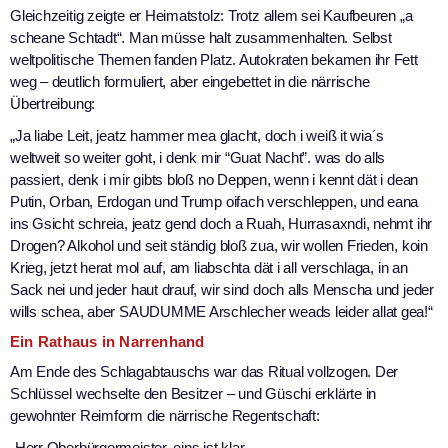
Gleichzeitig zeigte er Heimatstolz: Trotz allem sei Kaufbeuren „a
scheane Schtadt“. Man müsse halt zusammenhalten. Selbst
weltpolitische Themen fanden Platz. Autokraten bekamen ihr Fett
weg – deutlich formuliert, aber eingebettet in die närrische
Übertreibung:
„Ja liabe Leit, jeatz hammer mea glacht, doch i weiß it wia´s
weltweit so weiter goht, i denk mir “Guat Nacht”. was do alls
passiert, denk i mir gibts bloß no Deppen, wenn i kennt dät i dean
Putin, Orban, Erdogan und Trump oifach verschleppen, und eana
ins Gsicht schreia, jeatz gend doch a Ruah, Hurrasaxndi, nehmt ihr
Drogen? Alkohol und seit ständig bloß zua, wir wollen Frieden, koin
Krieg, jetzt herat mol auf, am liabschta dät i all verschlaga, in an
Sack nei und jeder haut drauf, wir sind doch alls Menscha und jeder
wills schea, aber SAUDUMME Arschlecher weads leider allat gea!“
Ein Rathaus in Narrenhand
Am Ende des Schlagabtauschs war das Ritual vollzogen. Der
Schlüssel wechselte den Besitzer – und Güschi erklärte in
gewohnter Reimform die närrische Regentschaft:
„Herr Oberbürgermeister, eins ist klar,