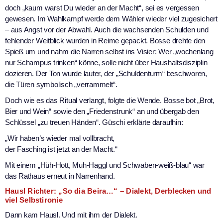
doch „kaum warst Du wieder an der Macht“, sei es vergessen
gewesen. Im Wahlkampf werde dem Wähler wieder viel zugesichert
– aus Angst vor der Abwahl. Auch die wachsenden Schulden und
fehlender Weitblick wurden in Reime gepackt. Bosse drehte den
Spieß um und nahm die Narren selbst ins Visier: Wer „wochenlang
nur Schampus trinken“ könne, solle nicht über Haushaltsdisziplin
dozieren. Der Ton wurde lauter, der „Schuldenturm“ beschworen,
die Türen symbolisch „verrammelt“.
Doch wie es das Ritual verlangt, folgte die Wende. Bosse bot „Brot,
Bier und Wein“ sowie den „Friedenstrunk“ an und übergab den
Schlüssel „zu treuen Händen“. Güschi erklärte daraufhin:
„Wir haben’s wieder mal vollbracht,
der Fasching ist jetzt an der Macht.“
Mit einem „Hüh-Hott, Muh-Haggl und Schwaben-weiß-blau“ war
das Rathaus erneut in Narrenhand.
Hausl Richter: „So dia Beira…“ – Dialekt, Derblecken und
viel Selbstironie
Dann kam Hausl. Und mit ihm der Dialekt.