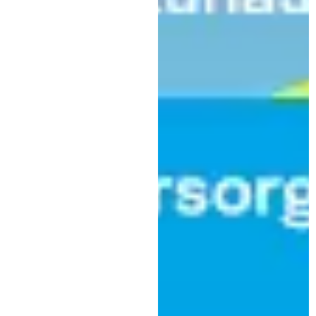
,
Allgemein
Politik
Bündnis Zukunft Kaufbeuren:
Liste zur Stadtratswahl
zugelassen – jetzt müssen zum
Antreten
Unterstützerunterschriften
gesammelt werden