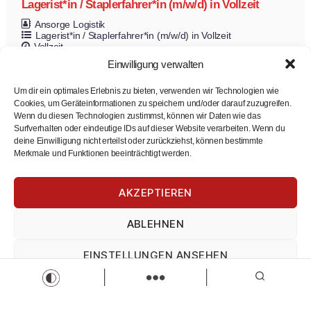
Lagerist*in / Staplerfahrer*in (m/w/d) in Vollzeit
Ansorge Logistik
Lagerist*in / Staplerfahrer*in (m/w/d) in Vollzeit
Vollzeit
Zur Stelle
Einwilligung verwalten
Um dir ein optimales Erlebnis zu bieten, verwenden wir Technologien wie
Cookies, um Geräteinformationen zu speichern und/oder darauf zuzugreifen.
Wenn du diesen Technologien zustimmst, können wir Daten wie das
Surfverhalten oder eindeutige IDs auf dieser Website verarbeiten. Wenn du
deine Einwilligung nicht erteilst oder zurückziehst, können bestimmte
Merkmale und Funktionen beeinträchtigt werden.
Berufskraftfahrer (m/w/d) gesucht
AKZEPTIEREN
Ansorge Logistik
Berufskraftfahrer (m/w/d) gesucht
ABLEHNEN
Vollzeit
Zur Stelle
EINSTELLUNGEN ANSEHEN
Load more
Impressum
Datenschutz
Impressum