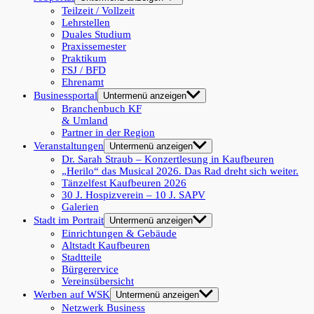
Teilzeit / Vollzeit
Lehrstellen
Duales Studium
Praxissemester
Praktikum
FSJ / BFD
Ehrenamt
Businessportal
Untermenü anzeigen
Branchenbuch KF
& Umland
Partner in der Region
Veranstaltungen
Untermenü anzeigen
Dr. Sarah Straub – Konzertlesung in Kaufbeuren
„Herilo“ das Musical 2026. Das Rad dreht sich weiter.
Tänzelfest Kaufbeuren 2026
30 J. Hospizverein – 10 J. SAPV
Galerien
Stadt im Portrait
Untermenü anzeigen
Einrichtungen & Gebäude
Altstadt Kaufbeuren
Stadtteile
Bürgerervice
Vereinsübersicht
Werben auf WSK
Untermenü anzeigen
Netzwerk Business