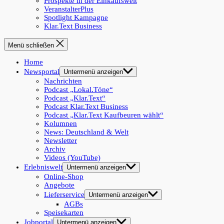
Prospekte in der Einkaufswelt
VeranstalterPlus
Spotlight Kampagne
Klar.Text Business
Menü schließen
Home
Newsportal
Untermenü anzeigen
Nachrichten
Podcast „Lokal.Töne“
Podcast „Klar.Text“
Podcast Klar.Text Business
Podcast „Klar.Text Kaufbeuren wählt“
Kolumnen
News: Deutschland & Welt
Newsletter
Archiv
Videos (YouTube)
Erlebniswelt
Untermenü anzeigen
Online-Shop
Angebote
Lieferservice
Untermenü anzeigen
AGBs
Speisekarten
Jobportal
Untermenü anzeigen