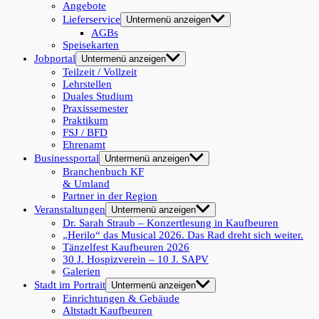
Angebote
Lieferservice
Untermenü anzeigen
AGBs
Speisekarten
Jobportal
Untermenü anzeigen
Teilzeit / Vollzeit
Lehrstellen
Duales Studium
Praxissemester
Praktikum
FSJ / BFD
Ehrenamt
Businessportal
Untermenü anzeigen
Branchenbuch KF
& Umland
Partner in der Region
Veranstaltungen
Untermenü anzeigen
Dr. Sarah Straub – Konzertlesung in Kaufbeuren
„Herilo“ das Musical 2026. Das Rad dreht sich weiter.
Tänzelfest Kaufbeuren 2026
30 J. Hospizverein – 10 J. SAPV
Galerien
Stadt im Portrait
Untermenü anzeigen
Einrichtungen & Gebäude
Altstadt Kaufbeuren