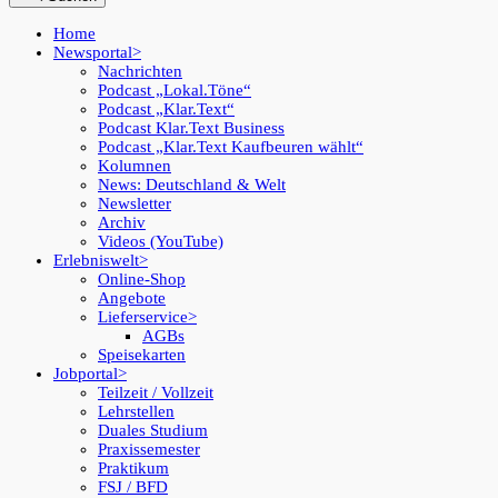
Home
Newsportal
Nachrichten
Podcast „Lokal.Töne“
Podcast „Klar.Text“
Podcast Klar.Text Business
Podcast „Klar.Text Kaufbeuren wählt“
Kolumnen
News: Deutschland & Welt
Newsletter
Archiv
Videos (YouTube)
Erlebniswelt
Online-Shop
Angebote
Lieferservice
AGBs
Speisekarten
Jobportal
Teilzeit / Vollzeit
Lehrstellen
Duales Studium
Praxissemester
Praktikum
FSJ / BFD