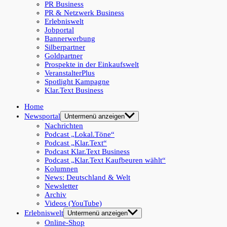
PR Business
PR & Netzwerk Business
Erlebniswelt
Jobportal
Bannerwerbung
Silberpartner
Goldpartner
Prospekte in der Einkaufswelt
VeranstalterPlus
Spotlight Kampagne
Klar.Text Business
Home
Newsportal
Untermenü anzeigen
Nachrichten
Podcast „Lokal.Töne“
Podcast „Klar.Text“
Podcast Klar.Text Business
Podcast „Klar.Text Kaufbeuren wählt“
Kolumnen
News: Deutschland & Welt
Newsletter
Archiv
Videos (YouTube)
Erlebniswelt
Untermenü anzeigen
Online-Shop