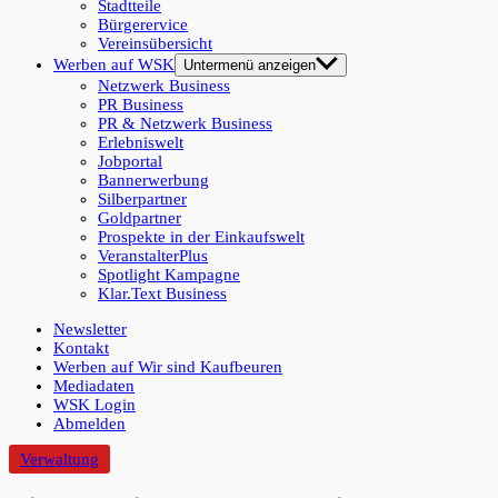
Stadtteile
Bürgerervice
Vereinsübersicht
Werben auf WSK
Untermenü anzeigen
Netzwerk Business
PR Business
PR & Netzwerk Business
Erlebniswelt
Jobportal
Bannerwerbung
Silberpartner
Goldpartner
Prospekte in der Einkaufswelt
VeranstalterPlus
Spotlight Kampagne
Klar.Text Business
Newsletter
Kontakt
Werben auf Wir sind Kaufbeuren
Mediadaten
WSK Login
Abmelden
Verwaltung