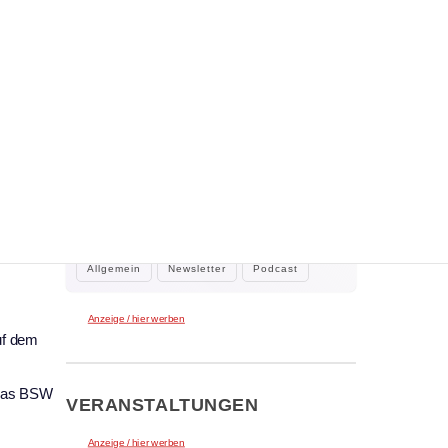
WEITERE NEWS
2. August 2026
Der neue Klar.Text Podcast: 60 Jahre
Kulturring Kaufbeuren e.V. – zwischen
Jubiläum, Ehrenamt und der Kraft der
Gastgeber Claus Tenambergen, Gast: Birgit
Kultur
Pfeifer, 1. Vorsitzende Kulturring
Kaufbeuren…
Allgemein
Newsletter
Podcast
Anzeige / hier werben
f dem
 das BSW
VERANSTALTUNGEN
Anzeige / hier werben