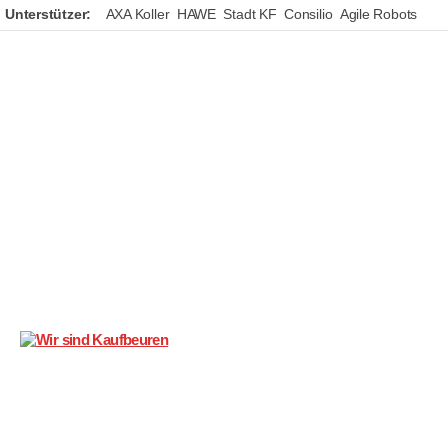
Unterstützer:
AXA Koller
HAWE
Stadt KF
Consilio
Agile Robots
Wir
sind