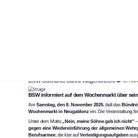
Kaufbeuren
Politik
Kundgebung in Neug
sich gegen Wehrpfli
|
5. No
BSW Buendnis Sahra Wagenknecht
BSW informiert auf dem Wochenmarkt über sein
Am
Samstag, den 8. November 2025
, lädt das
Bündni
Wochenmarkt in Neugablonz
ein. Die Veranstaltung fi
Unter dem Motto
„Nein, meine Söhne geb ich nicht“
–
gegen eine Wiedereinführung der allgemeinen Wehrp
Berufsarmee
, die klar auf
Verteidigungsaufgaben
ausge