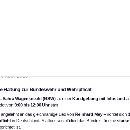
ablonz: BSW positioniert
cht
vember 2025
e Haltung zur Bundeswehr und Wehrpflicht
s Sahra Wagenknecht (BSW)
zu einer
Kundgebung mit Infostand
au
ndet von
9:00 bis 12:00 Uhr
statt.
 angelehnt an das gleichnamige Lied von
Reinhard Mey
– richtet sich
flicht
in Deutschland. Stattdessen plädiert das Bündnis für eine
starke
richtet ist.