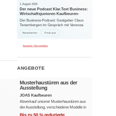
1. August 2026
Der neue Podcast Klar.Text Business:
Wirtschaftsjunioren Kaufbeuren-
Ostallgäu – Menschen, Ideen und
Der Business-Podcast: Gastgeber Claus
starke Verbindungen
Tenambergen im Gespräch mit Vanessa
Bockhorni…
Newsletter
Podcast
Anzeige / hier werben
ANGEBOTE
Musterhaustüren aus der
Ausstellung
JOAS Kaufbeuren
Abverkauf unserer Musterhaustüren aus
der Ausstellung, verschiedene Modelle in
mehreren Farben und
Bis zu 50 % reduzierte