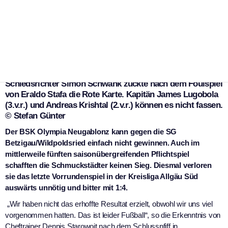
Schiedsrichter Simon Schwank zückte nach dem Foulspiel
von Eraldo Stafa die Rote Karte. Kapitän James Lugobola
(3.v.r.) und Andreas Krishtal (2.v.r.) können es nicht fassen.
© Stefan Günter
Der BSK Olympia Neugablonz kann gegen die SG
Betzigau/Wildpoldsried einfach nicht gewinnen. Auch im
mittlerweile fünften saisonübergreifenden Pflichtspiel
schafften die Schmuckstädter keinen Sieg. Diesmal verloren
sie das letzte Vorrundenspiel in der Kreisliga Allgäu Süd
auswärts unnötig und bitter mit 1:4.
„Wir haben nicht das erhoffte Resultat erzielt, obwohl wir uns viel
vorgenommen hatten. Das ist leider Fußball“, so die Erkenntnis von
Cheftrainer Dennis Starowoit nach dem Schlusspfiff in