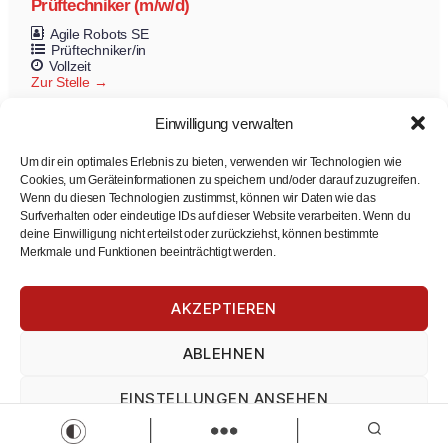
Prüftechniker (m/w/d)
Agile Robots SE
Prüftechniker/in
Vollzeit
Zur Stelle
Einwilligung verwalten
Um dir ein optimales Erlebnis zu bieten, verwenden wir Technologien wie
Cookies, um Geräteinformationen zu speichern und/oder darauf zuzugreifen.
Wenn du diesen Technologien zustimmst, können wir Daten wie das
Surfverhalten oder eindeutige IDs auf dieser Website verarbeiten. Wenn du
deine Einwilligung nicht erteilst oder zurückziehst, können bestimmte
Merkmale und Funktionen beeinträchtigt werden.
Fachinformatiker (m/w/d)
AKZEPTIEREN
VR Bank Augsburg-Ostallgäu eG
Fachinformatiker/-in
ABLEHNEN
Ausbildung
Zur Stelle
EINSTELLUNGEN ANSEHEN
Load more
Impressum
Datenschutz
Impressum