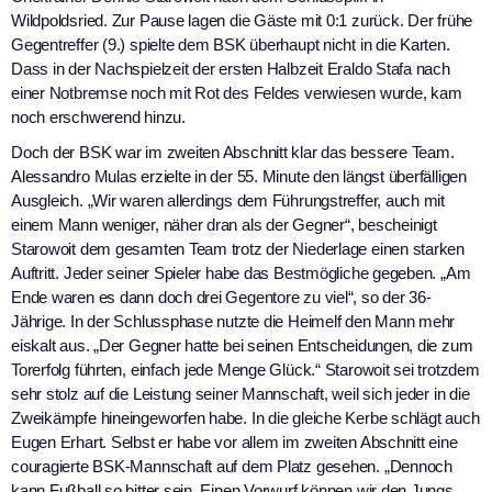
Wildpoldsried. Zur Pause lagen die Gäste mit 0:1 zurück. Der frühe
Gegentreffer (9.) spielte dem BSK überhaupt nicht in die Karten.
Dass in der Nachspielzeit der ersten Halbzeit Eraldo Stafa nach
einer Notbremse noch mit Rot des Feldes verwiesen wurde, kam
noch erschwerend hinzu.
Doch der BSK war im zweiten Abschnitt klar das bessere Team.
Alessandro Mulas erzielte in der 55. Minute den längst überfälligen
Ausgleich. „Wir waren allerdings dem Führungstreffer, auch mit
einem Mann weniger, näher dran als der Gegner“, bescheinigt
Starowoit dem gesamten Team trotz der Niederlage einen starken
Auftritt. Jeder seiner Spieler habe das Bestmögliche gegeben. „Am
Ende waren es dann doch drei Gegentore zu viel“, so der 36-
Jährige. In der Schlussphase nutzte die Heimelf den Mann mehr
eiskalt aus. „Der Gegner hatte bei seinen Entscheidungen, die zum
Torerfolg führten, einfach jede Menge Glück.“ Starowoit sei trotzdem
sehr stolz auf die Leistung seiner Mannschaft, weil sich jeder in die
Zweikämpfe hineingeworfen habe. In die gleiche Kerbe schlägt auch
Eugen Erhart. Selbst er habe vor allem im zweiten Abschnitt eine
couragierte BSK-Mannschaft auf dem Platz gesehen. „Dennoch
kann Fußball so bitter sein. Einen Vorwurf können wir den Jungs