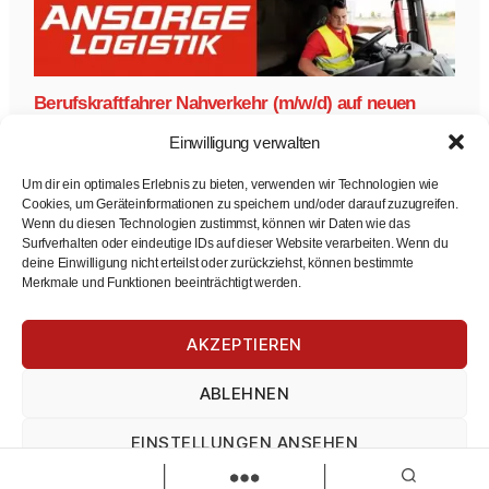
Berufskraftfahrer Nahverkehr (m/w/d) auf neuen
Elektro-LKW gesucht
Einwilligung verwalten
Ansorge Logistik
Berufskraftfahrer Nahverkehr auf neuen Elektro-LKW
Um dir ein optimales Erlebnis zu bieten, verwenden wir Technologien wie
Berufskraftfahrer Nahverkehr (m/w/d) auf neuen Elektro-LKW
Cookies, um Geräteinformationen zu speichern und/oder darauf zuzugreifen.
gesucht
Wenn du diesen Technologien zustimmst, können wir Daten wie das
Vollzeit
Surfverhalten oder eindeutige IDs auf dieser Website verarbeiten. Wenn du
Zur Stelle
deine Einwilligung nicht erteilst oder zurückziehst, können bestimmte
Merkmale und Funktionen beeinträchtigt werden.
AKZEPTIEREN
ABLEHNEN
EINSTELLUNGEN ANSEHEN
Monteur m/w/d