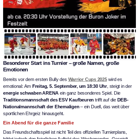
Besonderer Start ins Turnier – große Namen, große
Emotionen
Bereits vor dem ersten Bully des
Warrior Cups 2025
wird es
emotional: Am
Freitag, 5. September, um 18:30 Uhr
, steigt in der
energie schwaben ARENA
ein ganz besonderes Spiel. Die
Traditionsmannschaft des ESV Kaufbeuren
trifft auf die
DEB-
Nationalmannschaft der Ehemaligen
– ein Duell, das weit über
sportlichen Ehrgeiz hinausgeht.
Ein Abend für die ganze Familie
Das Freundschaftsspiel ist nicht Teil des offiziellen Turnierplans,
bildet jedoch den feierlichen Auftakt des Wochenendes. Gespielt