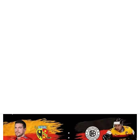
Eishockey-Spektakel zum
Warrior Cup 2025
|
3. September 2025
WSK Redaktion