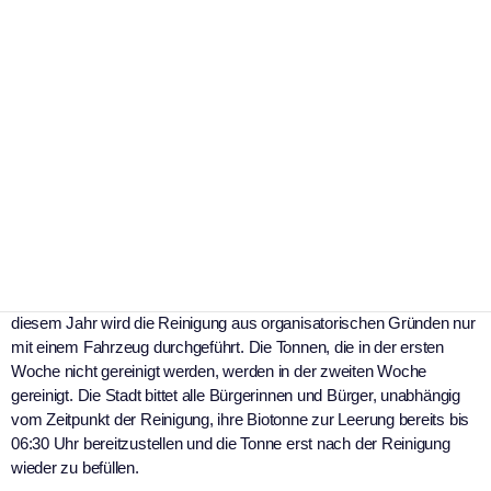
Biotonnen-Reinigung in
Kaufbeuren startet im
September
|
26. August 2025
Stadt Kaufbeuren
Foto: K.I. generiert
Stadt bittet um Mithilfe der Bürgerinnen und Bürger
In den Wochen von Montag, 01.09.2025, bis Freitag, 12.09.2025,
findet im Stadtgebiet Kaufbeuren die Biotonnenreinigung statt. In
diesem Jahr wird die Reinigung aus organisatorischen Gründen nur
mit einem Fahrzeug durchgeführt. Die Tonnen, die in der ersten
Woche nicht gereinigt werden, werden in der zweiten Woche
gereinigt. Die Stadt bittet alle Bürgerinnen und Bürger, unabhängig
vom Zeitpunkt der Reinigung, ihre Biotonne zur Leerung bereits bis
06:30 Uhr bereitzustellen und die Tonne erst nach der Reinigung
wieder zu befüllen.