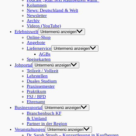
Podcast „Klar.Text Kaufbeuren wählt“
Kolumnen
News: Deutschland & Welt
Newsletter
Archiv
Videos (YouTube)
Erlebniswelt
Untermenü anzeigen
Online-Shop
Angebote
Lieferservice
Untermenü anzeigen
AGBs
Speisekarten
Jobportal
Untermenü anzeigen
Teilzeit / Vollzeit
Lehrstellen
Duales Studium
Praxissemester
Praktikum
FSJ / BFD
Ehrenamt
Businessportal
Untermenü anzeigen
Branchenbuch KF
& Umland
Partner in der Region
Veranstaltungen
Untermenü anzeigen
Dr. Sarah Straub – Konzertlesung in Kaufbeuren