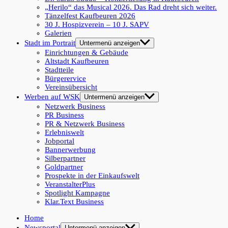
„Herilo“ das Musical 2026. Das Rad dreht sich weiter.
Tänzelfest Kaufbeuren 2026
30 J. Hospizverein – 10 J. SAPV
Galerien
Stadt im Portrait
Untermenü anzeigen
Einrichtungen & Gebäude
Altstadt Kaufbeuren
Stadtteile
Bürgerervice
Vereinsübersicht
Werben auf WSK
Untermenü anzeigen
Netzwerk Business
PR Business
PR & Netzwerk Business
Erlebniswelt
Jobportal
Bannerwerbung
Silberpartner
Goldpartner
Prospekte in der Einkaufswelt
VeranstalterPlus
Spotlight Kampagne
Klar.Text Business
Home
Newsportal
Untermenü anzeigen