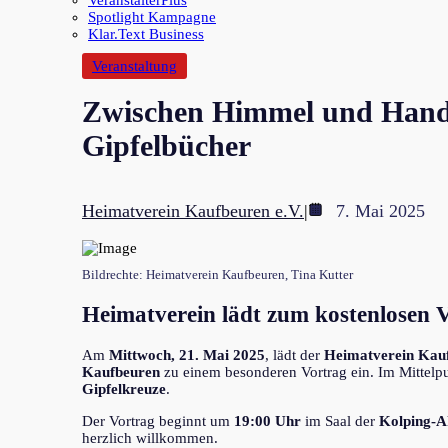
VeranstalterPlus
Spotlight Kampagne
Klar.Text Business
Veranstaltung
Zwischen Himmel und Handsc
Gipfelbücher
Heimatverein Kaufbeuren e.V.
|
7. Mai 2025
Bildrechte: Heimatverein Kaufbeuren, Tina Kutter
Heimatverein lädt zum kostenlosen V
Am
Mittwoch, 21. Mai 2025
, lädt der
Heimatverein Kau
Kaufbeuren
zu einem besonderen Vortrag ein. Im Mittelpu
Gipfelkreuze
.
Der Vortrag beginnt um
19:00 Uhr
im Saal der
Kolping-A
herzlich willkommen.