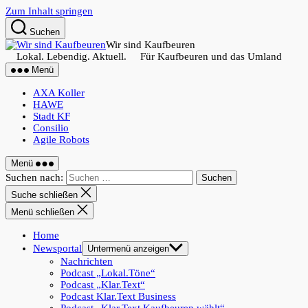
Zum Inhalt springen
Suchen
Wir sind Kaufbeuren
Lokal. Lebendig. Aktuell. Für Kaufbeuren und das Umland
Menü
AXA Koller
HAWE
Stadt KF
Consilio
Agile Robots
Menü
Suchen nach:
Suche schließen
Menü schließen
Home
Newsportal
Untermenü anzeigen
Nachrichten
Podcast „Lokal.Töne“
Podcast „Klar.Text“
Podcast Klar.Text Business