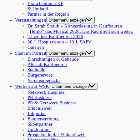
Branchenbuch KF
& Umland
Partner in der Region
Veranstaltungen
Untermenü anzeigen
Dr. Sarah Straub – Konzertlesung in Kaufbeuren
„Herilo“ das Musical 2026. Das Rad dreht sich weiter.
Tänzelfest Kaufbeuren 2026
30 J. Hospizverein – 10 J. SAPV
Galerien
Stadt im Portrait
Untermenü anzeigen
Einrichtungen & Gebäude
Altstadt Kaufbeuren
Stadtteile
Bürgerervice
Vereinsübersicht
Werben auf WSK
Untermenü anzeigen
Netzwerk Business
PR Business
PR & Netzwerk Business
Erlebniswelt
Jobportal
Bannerwerbung
Silberpartner
Goldpartner
Prospekte in der Einkaufswelt