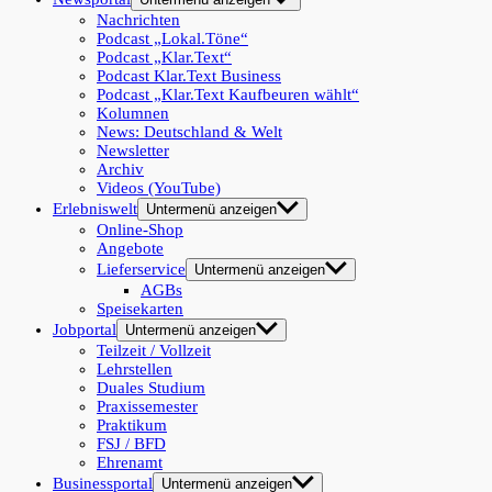
Nachrichten
Podcast „Lokal.Töne“
Podcast „Klar.Text“
Podcast Klar.Text Business
Podcast „Klar.Text Kaufbeuren wählt“
Kolumnen
News: Deutschland & Welt
Newsletter
Archiv
Videos (YouTube)
Erlebniswelt
Untermenü anzeigen
Online-Shop
Angebote
Lieferservice
Untermenü anzeigen
AGBs
Speisekarten
Jobportal
Untermenü anzeigen
Teilzeit / Vollzeit
Lehrstellen
Duales Studium
Praxissemester
Praktikum
FSJ / BFD
Ehrenamt
Businessportal
Untermenü anzeigen