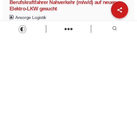
Berufskraftfahrer Nahverkehr (m/w/d) auf neuen
Elektro-LKW gesucht
Ansorge Logistik
Berufskraftfahrer Nahverkehr auf neuen Elektro-LKW
Berufskraftfahrer Nahverkehr (m/w/d) auf neuen Elektro-LKW
gesucht
Vollzeit
Zur Stelle
Load more
Wir sind Kaufbeuren
Neugablonzer Str. 5
87600 Kaufbeuren