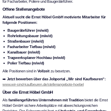
für Facharbeiter, Poliere und Baugeräteführer.
Offene Stellenangebote
Aktuell sucht die Ernst Höbel GmbH motivierte Mitarbeiter für
folgende Positionen:
Baugeräteführer (m/w/d)
Rohrleitungsbauer (m/w/d)
Straßenbauer (m/w/d)
Facharbeiter Tiefbau (m/w/d)
Kanalbauer (m/w/d)
Tragwerksplaner Hochbau (m/w/d)
Polier Tiefbau (m/w/d)
Alle Positionen sind in
Vollzeit
zu besetzen.
➡️
Jetzt bewerben über das Jobportal „Wir sind Kaufbeuren“:
www.wir-sind-kaufbeuren.de/stellenangebote-hoebel
Über die Ernst Höbel GmbH
Als
familiengeführtes Unternehmen mit Tradition
bietet die Ernst
Höbel GmbH sichere Arbeitsplätze mit abwechslungsreichen
Projekten. Der Schwerpunkt liegt auf
Industrie- und Gewerbebau,