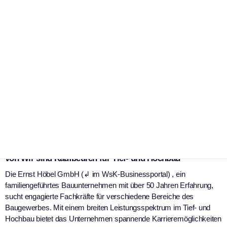
|
18. März 2025
Ernst Höbel GmbH
Foto: Höbel
Jetzt bewerben: Vielfältige Stellenangebote im Jobportal
von Wir sind Kaufbeuren für Tief- und Hochbau
Die Ernst Höbel GmbH (↲ im WsK-Businessportal) , ein
familiengeführtes Bauunternehmen mit über 50 Jahren Erfahrung,
sucht engagierte Fachkräfte für verschiedene Bereiche des
Baugewerbes. Mit einem breiten Leistungsspektrum im Tief- und
Hochbau bietet das Unternehmen spannende Karrieremöglichkeiten