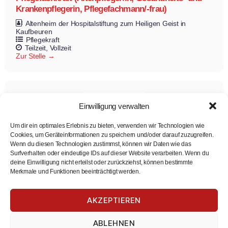
Krankenpflegerin, Pflegefachmann/-frau)
Altenheim der Hospitalstiftung zum Heiligen Geist in
Kaufbeuren
Pflegekraft
Teilzeit
Vollzeit
Zur Stelle
Einwilligung verwalten
Um dir ein optimales Erlebnis zu bieten, verwenden wir Technologien wie
Cookies, um Geräteinformationen zu speichern und/oder darauf zuzugreifen.
Wenn du diesen Technologien zustimmst, können wir Daten wie das
Surfverhalten oder eindeutige IDs auf dieser Website verarbeiten. Wenn du
deine Einwilligung nicht erteilst oder zurückziehst, können bestimmte
Großraum München – Vertriebsmanager im
Merkmale und Funktionen beeinträchtigt werden.
Außendienst mit technischer Affinität (m/w/d)
varmeco
Vertrieb
Manager
AKZEPTIEREN
Vollzeit
Zur Stelle
ABLEHNEN