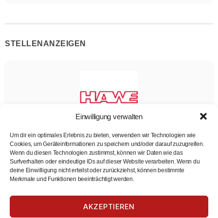
STELLENANZEIGEN
Einwilligung verwalten
Um dir ein optimales Erlebnis zu bieten, verwenden wir Technologien wie
2027 – Ausbildung zum Produktionstechnologen
Cookies, um Geräteinformationen zu speichern und/oder darauf zuzugreifen.
(m/w/d) – Kaufbeuren
Wenn du diesen Technologien zustimmst, können wir Daten wie das
Surfverhalten oder eindeutige IDs auf dieser Website verarbeiten. Wenn du
HAWE Hydraulik
deine Einwilligung nicht erteilst oder zurückziehst, können bestimmte
Produktionstechnologen
Merkmale und Funktionen beeinträchtigt werden.
Ausbildung
Zur Stelle
AKZEPTIEREN