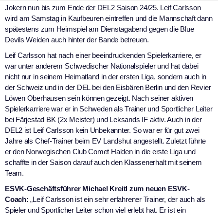
Jokern nun bis zum Ende der DEL2 Saison 24/25. Leif Carlsson
wird am Samstag in Kaufbeuren eintreffen und die Mannschaft dann
spätestens zum Heimspiel am Dienstagabend gegen die Blue
Devils Weiden auch hinter der Bande betreuen.
Leif Carlsson hat nach einer beeindruckenden Spielerkarriere, er
war unter anderem Schwedischer Nationalspieler und hat dabei
nicht nur in seinem Heimatland in der ersten Liga, sondern auch in
der Schweiz und in der DEL bei den Eisbären Berlin und den Revier
Löwen Oberhausen sein können gezeigt. Nach seiner aktiven
Spielerkarriere war er in Schweden als Trainer und Sportlicher Leiter
bei Färjestad BK (2x Meister) und Leksands IF aktiv. Auch in der
DEL2 ist Leif Carlsson kein Unbekannter. So war er für gut zwei
Jahre als Chef-Trainer beim EV Landshut angestellt. Zuletzt führte
er den Norwegischen Club Comet Halden in die erste Liga und
schaffte in der Saison darauf auch den Klassenerhalt mit seinem
Team.
ESVK-Geschäftsführer Michael Kreitl zum neuen ESVK-
Coach:
„Leif Carlsson ist ein sehr erfahrener Trainer, der auch als
Spieler und Sportlicher Leiter schon viel erlebt hat. Er ist ein