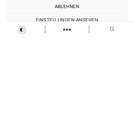
ABLEHNEN
EINSTELLUNGEN ANSEHEN
Impressum
Datenschutz
Impressum
Mitarbeiter:in (m/w/d) im Kundenservice
Sparkasse Allgäu
Kundenberater/in
Teilzeit
Zur Stelle
Load more