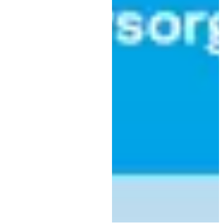
Trainer!
|
16. Januar 2025
ESVK
Leif Carlsson heißt der neue ESVK Trainer
Der ESV Kaufbeuren hat die Nachfolge von Daniel Jun schnell
geregelt und kann nun mit Leif Carlsson einen sehr erfahrenen
Chef-Trainer präsentieren. Der 59 Jahre alte Schwede, der auch gut
Deutsch spricht, übernimmt den Posten des Chef-Trainers bei den