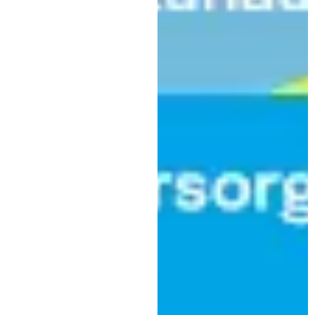
Verwaltung
Sonderöffnungszeiten in
Kaufbeuren: Das sollten Sie
zwischen Weihnachten und
Neujahr wissen
|
18. Dezember 2024
Stadt Kaufbeuren