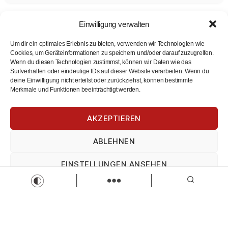
Einwilligung verwalten
Um dir ein optimales Erlebnis zu bieten, verwenden wir Technologien wie
Cookies, um Geräteinformationen zu speichern und/oder darauf zuzugreifen.
Wenn du diesen Technologien zustimmst, können wir Daten wie das
Surfverhalten oder eindeutige IDs auf dieser Website verarbeiten. Wenn du
deine Einwilligung nicht erteilst oder zurückziehst, können bestimmte
Merkmale und Funktionen beeinträchtigt werden.
Kundenberater (m/w/d) für private und gewerbliche
Tarifkunden
AKZEPTIEREN
VWEW-energie
Vertrieb
Kundenberater
Teilzeit
Vollzeit
ABLEHNEN
Zur Stelle
EINSTELLUNGEN ANSEHEN
Load more
Impressum
Datenschutz
Impressum