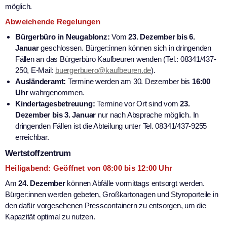
möglich.
Abweichende Regelungen
Bürgerbüro in Neugablonz:
Vom
23. Dezember bis 6.
Januar
geschlossen. Bürger:innen können sich in dringenden
Fällen an das Bürgerbüro Kaufbeuren wenden (Tel.: 08341/437-
250, E-Mail:
buergerbuero@kaufbeuren.de
).
Ausländeramt:
Termine werden am 30. Dezember bis
16:00
Uhr
wahrgenommen.
Kindertagesbetreuung:
Termine vor Ort sind vom
23.
Dezember bis 3. Januar
nur nach Absprache möglich. In
dringenden Fällen ist die Abteilung unter Tel. 08341/437-9255
erreichbar.
Wertstoffzentrum
Heiligabend: Geöffnet von 08:00 bis 12:00 Uhr
Am
24. Dezember
können Abfälle vormittags entsorgt werden.
Bürger:innen werden gebeten, Großkartonagen und Styroporteile in
den dafür vorgesehenen Presscontainern zu entsorgen, um die
Kapazität optimal zu nutzen.