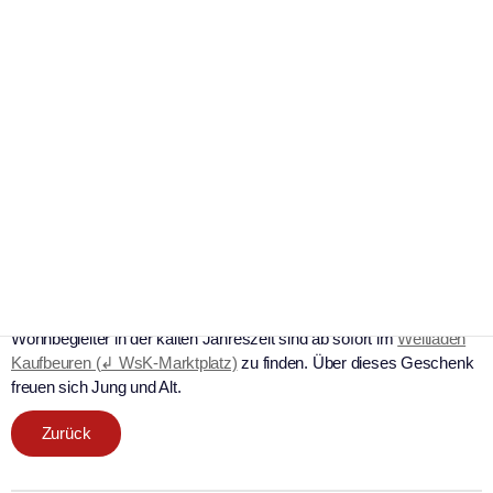
Werbung
Neues aus dem Weltladen
Kaufbeuren: 10% Rabatt auf
Wolldecken
|
2. Dezember 2024
Weltladen Kaufbeuren
Foto: Weltladen Kaufbeuren
Anzeige. Unser Produkt des Monats Dezember:
Wolldecken aus fairer Produktion
10% Rabatt auf Wolldecken aus fairer Produktion. Die kuscheligen
Wohnbegleiter in der kalten Jahreszeit sind ab sofort im
Weltladen
Kaufbeuren (↲ WsK-Marktplatz)
zu finden. Über dieses Geschenk
freuen sich Jung und Alt.
Zurück