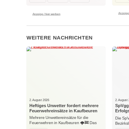
Anzeige 
Anzeige / hier werben
WEITERE NACHRICHTEN
2. August 2026
2. August
Heftiges Unwetter fordert mehrere
SpVgg 
Feuerwehreinsätze in Kaufbeuren
Erfolg
Nieder
Mehrere Unwettereinsätze für die
Die SpV
Feuerwehren in Kaufbeuren 🌩️🚒 Das
Bezirks
heftige…