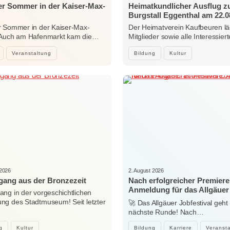
r Sommer in der Kaiser-Max-
Heimatkundlicher Ausflug 
Burgstall Eggenthal am 22.0
 Sommer in der Kaiser-Max-
Der Heimatverein Kaufbeuren lä
 Auch am Hafenmarkt kam die…
Mitglieder sowie alle Interessi
Veranstaltung
Bildung
Kultur
 2026
2. August 2026
ang aus der Bronzezeit
Nach erfolgreicher Premiere
Anmeldung für das Allgäuer
ng in der vorgeschichtlichen
Jobfestival 2027 startet
g des Stadtmuseum! Seit letzter
🚀 Das Allgäuer Jobfestival geht 
…
nächste Runde! Nach…
g
Kultur
Bildung
Karriere
Veranst