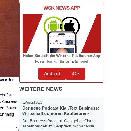
WSK NEWS APP
Holen Sie sich die Wir sind Kaufbeuren App
kostenlos auf Ihr Smartphone!
Android
iOS
 wurde.
WEITERE NEWS
chafts-
n. Andreas
1. August 2026
ert Bauer
Der neue Podcast Klar.Text Business:
Wirtschaftsjunioren Kaufbeuren-
chhaltig
Ostallgäu – Menschen, Ideen und
Der Business-Podcast: Gastgeber Claus
starke Verbindungen
Tenambergen im Gespräch mit Vanessa