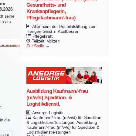
zum
Gesundheits- und
8.2026
Krankenpflegerin,
dt seine
Pflegefachmann/-frau)
erten am…
Altenheim der Hospitalstiftung zum
Heiligen Geist in Kaufbeuren
Pflegekraft
Teilzeit
Vollzeit
Zur Stelle
Ausbildung Kaufmann/-frau
(m/w/d) Spedition- &
Logistikdienstl.
:
Ansorge Logistik
Kaufmann/-frau (m/w/d) für Spedition
in die
& Logistikdienstleistungen
Ausbildung
Kaufmann/-frau (m/w/d) für Spedition &
Logistikdienstleistungen
altung