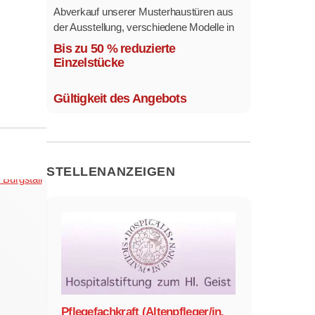
Abverkauf unserer Musterhaustüren aus
der Ausstellung, verschiedene Modelle in
mehreren Farben und
Bis zu 50 % reduzierte
Ausstattungsvarianten.
Einzelstücke
Größe 1,1 x 2,1 m.
Gültigkeit des Angebots
STELLENANZEIGEN
Pflegefachkraft (Altenpfleger/in,