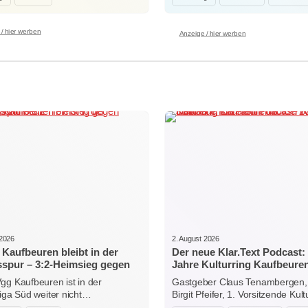
/ hier werben
Anzeige / hier werben
 2026
2. August 2026
Kaufbeuren bleibt in der
Der neue Klar.Text Podcast:
sspur – 3:2-Heimsieg gegen
Jahre Kulturring Kaufbeuren
sonthofen
zwischen Jubiläum, Ehrena
gg Kaufbeuren ist in der
Gastgeber Claus Tenambergen,
der Kraft der Kultur
liga Süd weiter nicht…
Birgit Pfeifer, 1. Vorsitzende Kult
Kaufbeuren…