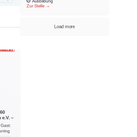
Ausbildung
Zur Stelle
Load more
 60
 e.V. –
mt und
 Gast:
urring