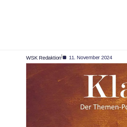
,
,
Podcast
Politik
Verwaltung
Podcast „Klar.Text“ 
im Fokus – das ne
|
11. November 2024
WSK Redaktion