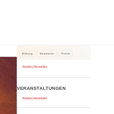
WEITERE NEWS
uren
2. August 2026
Kleine Beiträge, die Großes bewirken
30
Kleine Beiträge die großes bewirken:
Stadtrat Tamur Khan beteiligte sich…
Bildung
Newsletter
Politik
Anzeige / hier werben
VERANSTALTUNGEN
Anzeige / hier werben