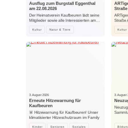
Ausflug zum Burgstall Eggenthal
ARTige
am 22.08.2026
Straße
Der Heimatverein Kaufbeuren lädt seine
ARTiger
Mitglieder sowie alle Interessierten am…
Straße
Kultur
Natur & Tiere
Kultur
3. August 2026
3. August
Erneute Hitzewarnung für
Neuzug
Kaufbeuren
Neuzuga
🚨 Hitzewarnung für Kaufbeuren! Unser
Sammlun
klimatisierter Hitzeschutzraum im Family
Woche
Center…
Kinder
Senioren
Soziales
Bildun