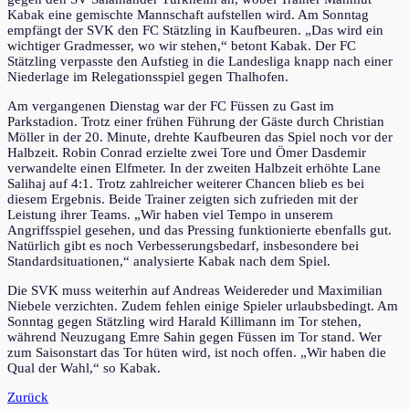
Kabak eine gemischte Mannschaft aufstellen wird. Am Sonntag
empfängt der SVK den FC Stätzling in Kaufbeuren. „Das wird ein
wichtiger Gradmesser, wo wir stehen,“ betont Kabak. Der FC
Stätzling verpasste den Aufstieg in die Landesliga knapp nach einer
Niederlage im Relegationsspiel gegen Thalhofen.
Am vergangenen Dienstag war der FC Füssen zu Gast im
Parkstadion. Trotz einer frühen Führung der Gäste durch Christian
Möller in der 20. Minute, drehte Kaufbeuren das Spiel noch vor der
Halbzeit. Robin Conrad erzielte zwei Tore und Ömer Dasdemir
verwandelte einen Elfmeter. In der zweiten Halbzeit erhöhte Lane
Salihaj auf 4:1. Trotz zahlreicher weiterer Chancen blieb es bei
diesem Ergebnis. Beide Trainer zeigten sich zufrieden mit der
Leistung ihrer Teams. „Wir haben viel Tempo in unserem
Angriffsspiel gesehen, und das Pressing funktionierte ebenfalls gut.
Natürlich gibt es noch Verbesserungsbedarf, insbesondere bei
Standardsituationen,“ analysierte Kabak nach dem Spiel.
Die SVK muss weiterhin auf Andreas Weidereder und Maximilian
Niebele verzichten. Zudem fehlen einige Spieler urlaubsbedingt. Am
Sonntag gegen Stätzling wird Harald Killimann im Tor stehen,
während Neuzugang Emre Sahin gegen Füssen im Tor stand. Wer
zum Saisonstart das Tor hüten wird, ist noch offen. „Wir haben die
Qual der Wahl,“ so Kabak.
Zurück