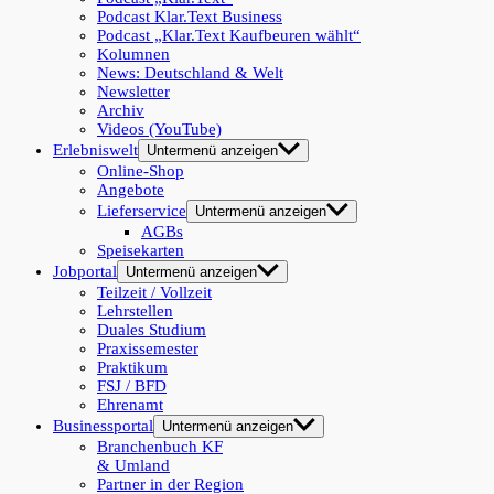
Podcast Klar.Text Business
Podcast „Klar.Text Kaufbeuren wählt“
Kolumnen
News: Deutschland & Welt
Newsletter
Archiv
Videos (YouTube)
Erlebniswelt
Untermenü anzeigen
Online-Shop
Angebote
Lieferservice
Untermenü anzeigen
AGBs
Speisekarten
Jobportal
Untermenü anzeigen
Teilzeit / Vollzeit
Lehrstellen
Duales Studium
Praxissemester
Praktikum
FSJ / BFD
Ehrenamt
Businessportal
Untermenü anzeigen
Branchenbuch KF
& Umland
Partner in der Region