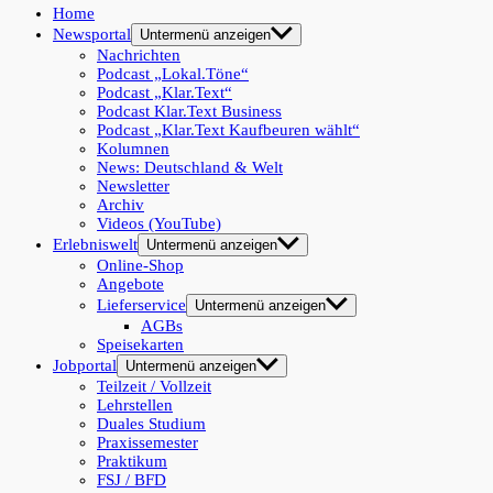
Home
Newsportal
Untermenü anzeigen
Nachrichten
Podcast „Lokal.Töne“
Podcast „Klar.Text“
Podcast Klar.Text Business
Podcast „Klar.Text Kaufbeuren wählt“
Kolumnen
News: Deutschland & Welt
Newsletter
Archiv
Videos (YouTube)
Erlebniswelt
Untermenü anzeigen
Online-Shop
Angebote
Lieferservice
Untermenü anzeigen
AGBs
Speisekarten
Jobportal
Untermenü anzeigen
Teilzeit / Vollzeit
Lehrstellen
Duales Studium
Praxissemester
Praktikum
FSJ / BFD