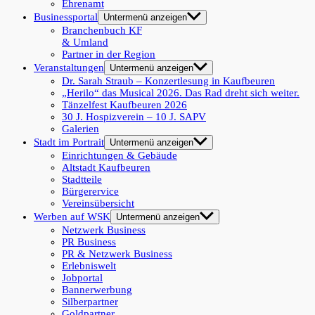
Ehrenamt
Businessportal
Untermenü anzeigen
Branchenbuch KF
& Umland
Partner in der Region
Veranstaltungen
Untermenü anzeigen
Dr. Sarah Straub – Konzertlesung in Kaufbeuren
„Herilo“ das Musical 2026. Das Rad dreht sich weiter.
Tänzelfest Kaufbeuren 2026
30 J. Hospizverein – 10 J. SAPV
Galerien
Stadt im Portrait
Untermenü anzeigen
Einrichtungen & Gebäude
Altstadt Kaufbeuren
Stadtteile
Bürgerervice
Vereinsübersicht
Werben auf WSK
Untermenü anzeigen
Netzwerk Business
PR Business
PR & Netzwerk Business
Erlebniswelt
Jobportal
Bannerwerbung
Silberpartner
Goldpartner