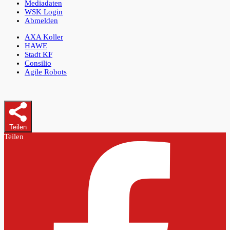
Mediadaten
WSK Login
Abmelden
AXA Koller
HAWE
Stadt KF
Consilio
Agile Robots
Teilen
Teilen