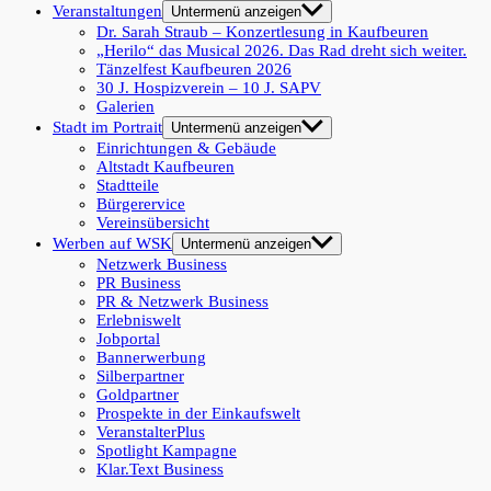
Veranstaltungen
Untermenü anzeigen
Dr. Sarah Straub – Konzertlesung in Kaufbeuren
„Herilo“ das Musical 2026. Das Rad dreht sich weiter.
Tänzelfest Kaufbeuren 2026
30 J. Hospizverein – 10 J. SAPV
Galerien
Stadt im Portrait
Untermenü anzeigen
Einrichtungen & Gebäude
Altstadt Kaufbeuren
Stadtteile
Bürgerervice
Vereinsübersicht
Werben auf WSK
Untermenü anzeigen
Netzwerk Business
PR Business
PR & Netzwerk Business
Erlebniswelt
Jobportal
Bannerwerbung
Silberpartner
Goldpartner
Prospekte in der Einkaufswelt
VeranstalterPlus
Spotlight Kampagne
Klar.Text Business