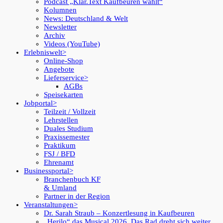
Podcast „Klar.Text Kaufbeuren wählt“
Kolumnen
News: Deutschland & Welt
Newsletter
Archiv
Videos (YouTube)
Erlebniswelt
Online-Shop
Angebote
Lieferservice
AGBs
Speisekarten
Jobportal
Teilzeit / Vollzeit
Lehrstellen
Duales Studium
Praxissemester
Praktikum
FSJ / BFD
Ehrenamt
Businessportal
Branchenbuch KF
& Umland
Partner in der Region
Veranstaltungen
Dr. Sarah Straub – Konzertlesung in Kaufbeuren
„Herilo“ das Musical 2026. Das Rad dreht sich weiter.