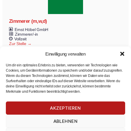
Zimmerer (m,w,d)
Ernst Höbel GmbH
Zimmerer/-in
Vollzeit
Zur Stelle
Einwilligung verwalten
Um dir ein optimales Erlebnis zu bieten, verwenden wir Technologien wie
Cookies, um Geräteinformationen zu speichern und/oder darauf zuzugreifen.
Wenn du diesen Technologien zustimmst, können wir Daten wie das
Surfverhalten oder eindeutige IDs auf dieser Website verarbeiten. Wenn du
deine Einwilligung nicht erteilst oder zurückziehst, können bestimmte
Merkmale und Funktionen beeinträchtigt werden.
Winterdienst Teilzeitzeit-Mitarbeiter
AKZEPTIEREN
Thomas Weiss Immobilien Management
Winterdienst
ABLEHNEN
Teilzeit
Zur Stelle