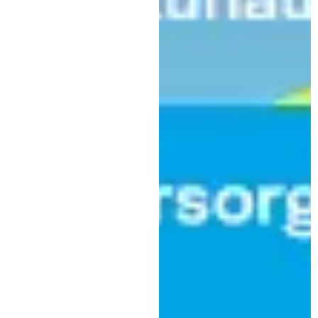
,
,
Panorama
Politik
Verwaltung
75 Jahre Grundgesetz: Am
Kaufbeurer Rathaus werden die
Bundesflagge und die
bayerische Flagge gehisst
|
17. Mai 2024
Stadt Kaufbeuren Pressestelle