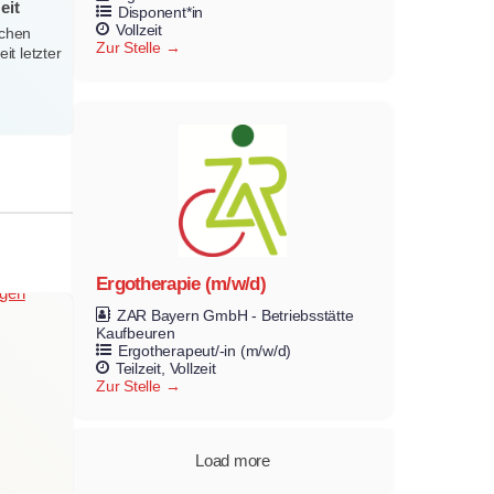
eit
Disponent*in
Vollzeit
ichen
Zur Stelle
t letzter
Ergotherapie (m/w/d)
ZAR Bayern GmbH - Betriebsstätte
Kaufbeuren
Ergotherapeut/-in (m/w/d)
Teilzeit
Vollzeit
Zur Stelle
Load more