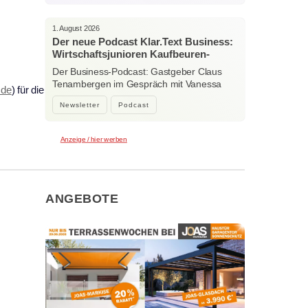
1. August 2026
Der neue Podcast Klar.Text Business:
Wirtschaftsjunioren Kaufbeuren-
Ostallgäu – Menschen, Ideen und
Der Business-Podcast: Gastgeber Claus
starke Verbindungen
Tenambergen im Gespräch mit Vanessa
.de
) für die
Bockhorni…
Newsletter
Podcast
Anzeige / hier werben
ANGEBOTE