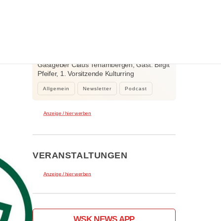
WEITERE NEWS
2. August 2026
Der neue Klar.Text Podcast: 60 Jahre
Kulturring Kaufbeuren e.V. – zwischen
Jubiläum, Ehrenamt und der Kraft der
Gastgeber Claus Tenambergen, Gast: Birgit
Kultur
Pfeifer, 1. Vorsitzende Kulturring
Kaufbeuren…
Allgemein
Newsletter
Podcast
Anzeige / hier werben
VERANSTALTUNGEN
Anzeige / hier werben
WSK NEWS APP