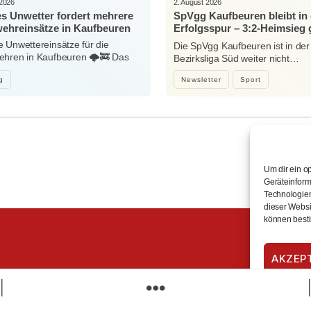
 2026
2. August 2026
es Unwetter fordert mehrere
SpVgg Kaufbeuren bleibt in 
ehreinsätze in Kaufbeuren
Erfolgsspur – 3:2-Heimsieg
Niedersonthofen
 Unwettereinsätze für die
Die SpVgg Kaufbeuren ist in der
hren in Kaufbeuren 🌩️🚒 Das
Bezirksliga Süd weiter nicht…
e…
g
Newsletter
Sport
Um dir ein o
Geräteinform
Technologien
dieser Websit
können besti
AKZEP
mehr wissen. mehr erreichen.
Lokales, Lebendiges und Aktuelles