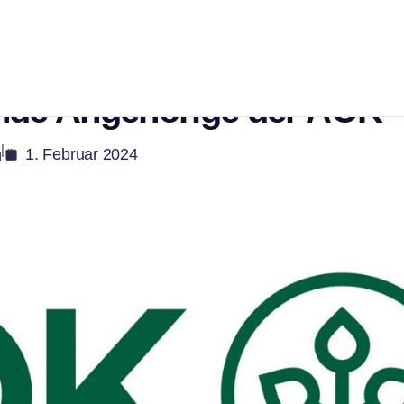
. Betreuen. Kostenfreie
ende Angehörige der AOK
|
1. Februar 2024
u