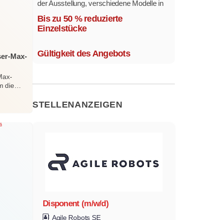
der Ausstellung, verschiedene Modelle in
mehreren Farben und
Bis zu 50 % reduzierte
Ausstattungsvarianten.
Einzelstücke
Größe 1,1 x 2,1 m.
Gültigkeit des Angebots
ser-Max-
Max-
m die…
STELLENANZEIGEN
Disponent (m/w/d)
Agile Robots SE