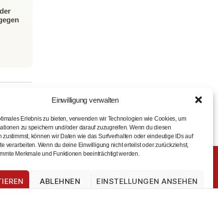
der
 gegen
Einwilligung verwalten
ptimales Erlebnis zu bieten, verwenden wir Technologien wie Cookies, um
ationen zu speichern und/oder darauf zuzugreifen. Wenn du diesen
 zustimmst, können wir Daten wie das Surfverhalten oder eindeutige IDs auf
e verarbeiten. Wenn du deine Einwilligung nicht erteilst oder zurückziehst,
mmte Merkmale und Funktionen beeinträchtigt werden.
TIEREN
ABLEHNEN
EINSTELLUNGEN ANSEHEN
Impressum
Datenschutz
Impressum