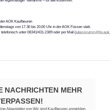
ei regelmäßiger Teilnahme – für alle kostenfrei.
n der AOK Kaufbeuren
dienstags von 17.30 bis 20.00 Uhr in der AOK Füssen statt.
telefonisch unter 08341/431-2389 oder per Mail (
julian.krumm@by.aok
NE NACHRICHTEN MEHR
VERPASSEN!
line-Newsletter von Wir sind Kaufbeuren anmelden.