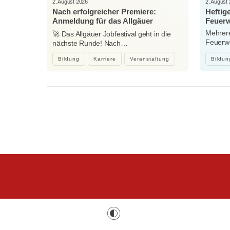
2. August 2026
2. August
Nach erfolgreicher Premiere:
Heftig
Anmeldung für das Allgäuer
Feuerw
Jobfestival 2027 startet
Mehrere
🚀 Das Allgäuer Jobfestival geht in die
Feuerwe
nächste Runde! Nach…
heftig
Bildung
Karriere
Veranstaltung
Bildun
Wir sind Kaufbeuren