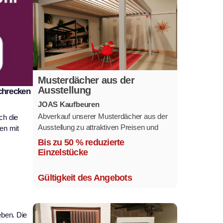
Musterdächer aus der
Ausstellung
chrecken
JOAS Kaufbeuren
Abverkauf unserer Musterdächer aus der
ch die
Ausstellung zu attraktiven Preisen und
en mit
sofort verfügbar.
Bis zu 50 % reduzierte
Mehrere Modelle in verschiedenen
Einzelstücke
Ausführungen.
Gültigkeit des Angebots
eben. Die