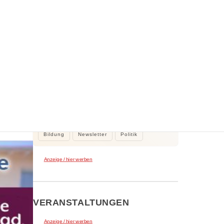
WEITERE NEWS
n
2. August 2026
Kleine Beiträge, die Großes bewirken
Kleine Beiträge die großes bewirken:
Stadtrat Tamur Khan beteiligte sich…
Bildung
Newsletter
Politik
Anzeige / hier werben
VERANSTALTUNGEN
Anzeige / hier werben