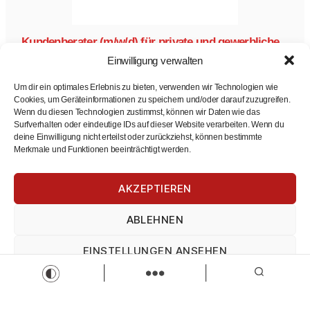
Kundenberater (m/w/d) für private und gewerbliche
Tarifkunden
Einwilligung verwalten
VWEW-energie
Vertrieb
Kundenberater
Um dir ein optimales Erlebnis zu bieten, verwenden wir Technologien wie
Teilzeit
Vollzeit
Cookies, um Geräteinformationen zu speichern und/oder darauf zuzugreifen.
Zur Stelle
Wenn du diesen Technologien zustimmst, können wir Daten wie das
Surfverhalten oder eindeutige IDs auf dieser Website verarbeiten. Wenn du
deine Einwilligung nicht erteilst oder zurückziehst, können bestimmte
Merkmale und Funktionen beeinträchtigt werden.
AKZEPTIEREN
ABLEHNEN
Ausbildung Kaufmann/-frau (m/w/d) Spedition- &
Logistikdienstl.
EINSTELLUNGEN ANSEHEN
Ansorge Logistik
Kaufmann/-frau (m/w/d) für Spedition &
Impressum
Datenschutz
Impressum
Logistikdienstleistungen
Ausbildung Kaufmann/-frau (m/w/d)
für Spedition & Logistikdienstleistungen