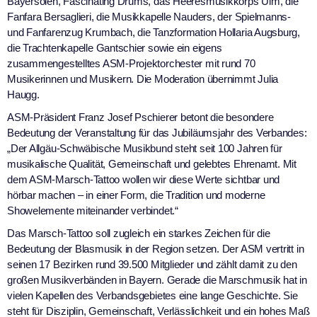
Bayersoien, Fascinating Drums, das Heeresmusikkorps Ulm, die
Fanfara Bersaglieri, die Musikkapelle Nauders, der Spielmanns-
und Fanfarenzug Krumbach, die Tanzformation Hollaria Augsburg,
die Trachtenkapelle Gantschier sowie ein eigens
zusammengestelltes ASM-Projektorchester mit rund 70
Musikerinnen und Musikern. Die Moderation übernimmt Julia
Haugg.
ASM-Präsident Franz Josef Pschierer betont die besondere
Bedeutung der Veranstaltung für das Jubiläumsjahr des Verbandes:
„Der Allgäu-Schwäbische Musikbund steht seit 100 Jahren für
musikalische Qualität, Gemeinschaft und gelebtes Ehrenamt. Mit
dem ASM-Marsch-Tattoo wollen wir diese Werte sichtbar und
hörbar machen – in einer Form, die Tradition und moderne
Showelemente miteinander verbindet.“
Das Marsch-Tattoo soll zugleich ein starkes Zeichen für die
Bedeutung der Blasmusik in der Region setzen. Der ASM vertritt in
seinen 17 Bezirken rund 39.500 Mitglieder und zählt damit zu den
großen Musikverbänden in Bayern. Gerade die Marschmusik hat in
vielen Kapellen des Verbandsgebietes eine lange Geschichte. Sie
steht für Disziplin, Gemeinschaft, Verlässlichkeit und ein hohes Maß