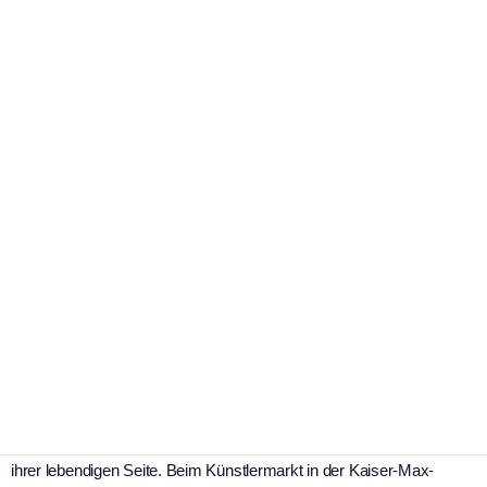
,
Tourismus
Wirtschaft
Künstlermarkt und
verkaufsoffener Sonntag locken
zahlreiche Besucher in die
Kaufbeurer Altstadt
|
11. Mai 2026
WSK Redaktion
Der Künstlermarkt mit verkaufsoffenem Sonntag am 10.05.26 in der
Kaufbeurer Altstadt. Foto: Claus Tenambergen / Wir sind Kaufbeuren
Buntes Markttreiben, angenehmes Frühlingswetter und
volle Straßencafés prägen den Muttertag in der Innenstadt
Die Kaufbeurer Altstadt zeigte sich am Sonntag einmal mehr von
ihrer lebendigen Seite. Beim Künstlermarkt in der Kaiser-Max-