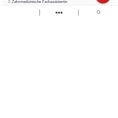
Zahnmedizinische Fachassistentin
Teilzeit
Vollzeit
Zur Stelle
Load more
Wir sind Kaufbeuren
Neugablonzer Str. 5
87600 Kaufbeuren
08341-874632
info@wir-sind-kaufbeuren.de
www.wir-sind-kaufbeuren.de