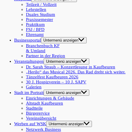
Teilzeit / Vollzeit
Lehrstellen
Duales Studium
Praxissemester
Praktikum
FSJ / BFD
Ehrenamt
Businessportal
Untermenü anzeigen
Branchenbuch KF
& Umland
Partner in der Region
Veranstaltungen
Untermenü anzeigen
Dr. Sarah Straub – Konzertlesung in Kaufbeuren
„Herilo“ das Musical 2026. Das Rad dreht sich weiter.
Tänzelfest Kaufbeuren 2026
30 J. Hospizverein – 10 J. SAPV
Galerien
Stadt im Portrait
Untermenü anzeigen
Einrichtungen & Gebäude
Altstadt Kaufbeuren
Stadtteile
Bürgerervice
Vereinsübersicht
Werben auf WSK
Untermenü anzeigen
Netzwerk Business