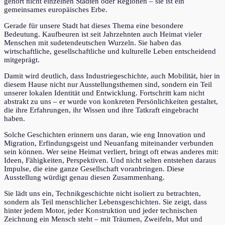
gehört nicht einzelnen Städten oder Regionen – sie ist ein
gemeinsames europäisches Erbe.
Gerade für unsere Stadt hat dieses Thema eine besondere
Bedeutung. Kaufbeuren ist seit Jahrzehnten auch Heimat vieler
Menschen mit sudetendeutschen Wurzeln. Sie haben das
wirtschaftliche, gesellschaftliche und kulturelle Leben entscheidend
mitgeprägt.
Damit wird deutlich, dass Industriegeschichte, auch Mobilität, hier in
diesem Hause nicht nur Ausstellungsthemen sind, sondern ein Teil
unserer lokalen Identität und Entwicklung. Fortschritt kam nicht
abstrakt zu uns – er wurde von konkreten Persönlichkeiten gestaltet,
die ihre Erfahrungen, ihr Wissen und ihre Tatkraft eingebracht
haben.
Solche Geschichten erinnern uns daran, wie eng Innovation und
Migration, Erfindungsgeist und Neuanfang miteinander verbunden
sein können. Wer seine Heimat verliert, bringt oft etwas anderes mit:
Ideen, Fähigkeiten, Perspektiven. Und nicht selten entstehen daraus
Impulse, die eine ganze Gesellschaft voranbringen. Diese
Ausstellung würdigt genau diesen Zusammenhang.
Sie lädt uns ein, Technikgeschichte nicht isoliert zu betrachten,
sondern als Teil menschlicher Lebensgeschichten. Sie zeigt, dass
hinter jedem Motor, jeder Konstruktion und jeder technischen
Zeichnung ein Mensch steht – mit Träumen, Zweifeln, Mut und