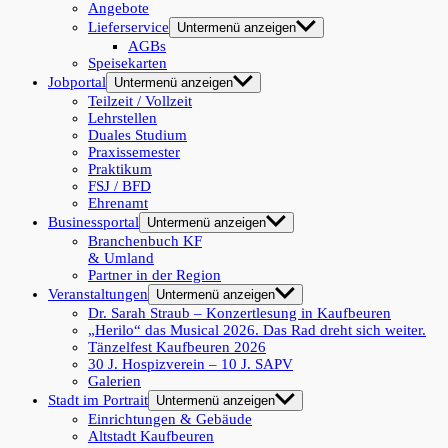
Angebote
Lieferservice
Untermenü anzeigen
AGBs
Speisekarten
Jobportal
Untermenü anzeigen
Teilzeit / Vollzeit
Lehrstellen
Duales Studium
Praxissemester
Praktikum
FSJ / BFD
Ehrenamt
Businessportal
Untermenü anzeigen
Branchenbuch KF
& Umland
Partner in der Region
Veranstaltungen
Untermenü anzeigen
Dr. Sarah Straub – Konzertlesung in Kaufbeuren
„Herilo“ das Musical 2026. Das Rad dreht sich weiter.
Tänzelfest Kaufbeuren 2026
30 J. Hospizverein – 10 J. SAPV
Galerien
Stadt im Portrait
Untermenü anzeigen
Einrichtungen & Gebäude
Altstadt Kaufbeuren