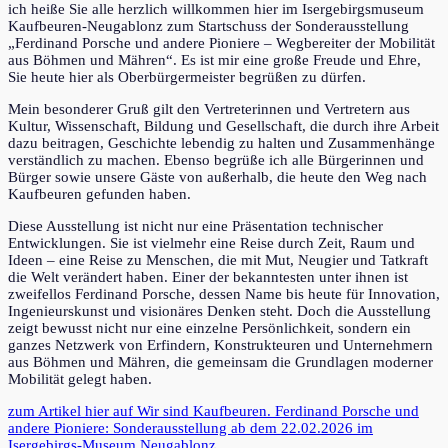
ich heiße Sie alle herzlich willkommen hier im Isergebirgsmuseum
Kaufbeuren-Neugablonz zum Startschuss der Sonderausstellung
„Ferdinand Porsche und andere Pioniere – Wegbereiter der Mobilität
aus Böhmen und Mähren“. Es ist mir eine große Freude und Ehre,
Sie heute hier als Oberbürgermeister begrüßen zu dürfen.
Mein besonderer Gruß gilt den Vertreterinnen und Vertretern aus
Kultur, Wissenschaft, Bildung und Gesellschaft, die durch ihre Arbeit
dazu beitragen, Geschichte lebendig zu halten und Zusammenhänge
verständlich zu machen. Ebenso begrüße ich alle Bürgerinnen und
Bürger sowie unsere Gäste von außerhalb, die heute den Weg nach
Kaufbeuren gefunden haben.
Diese Ausstellung ist nicht nur eine Präsentation technischer
Entwicklungen. Sie ist vielmehr eine Reise durch Zeit, Raum und
Ideen – eine Reise zu Menschen, die mit Mut, Neugier und Tatkraft
die Welt verändert haben. Einer der bekanntesten unter ihnen ist
zweifellos Ferdinand Porsche, dessen Name bis heute für Innovation,
Ingenieurskunst und visionäres Denken steht. Doch die Ausstellung
zeigt bewusst nicht nur eine einzelne Persönlichkeit, sondern ein
ganzes Netzwerk von Erfindern, Konstrukteuren und Unternehmern
aus Böhmen und Mähren, die gemeinsam die Grundlagen moderner
Mobilität gelegt haben.
zum Artikel hier auf Wir sind Kaufbeuren. Ferdinand Porsche und
andere Pioniere: Sonderausstellung ab dem 22.02.2026 im
Isergebirgs-Museum Neugablonz