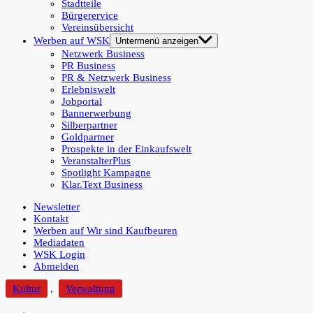
Stadtteile
Bürgerervice
Vereinsübersicht
Werben auf WSK
Untermenü anzeigen
Netzwerk Business
PR Business
PR & Netzwerk Business
Erlebniswelt
Jobportal
Bannerwerbung
Silberpartner
Goldpartner
Prospekte in der Einkaufswelt
VeranstalterPlus
Spotlight Kampagne
Klar.Text Business
Newsletter
Kontakt
Werben auf Wir sind Kaufbeuren
Mediadaten
WSK Login
Abmelden
Kultur
,
Verwaltung