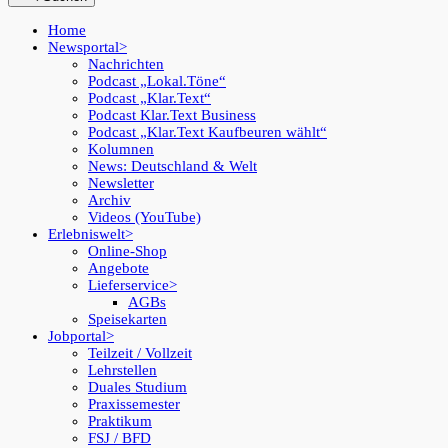
Home
Newsportal
Nachrichten
Podcast „Lokal.Töne“
Podcast „Klar.Text“
Podcast Klar.Text Business
Podcast „Klar.Text Kaufbeuren wählt“
Kolumnen
News: Deutschland & Welt
Newsletter
Archiv
Videos (YouTube)
Erlebniswelt
Online-Shop
Angebote
Lieferservice
AGBs
Speisekarten
Jobportal
Teilzeit / Vollzeit
Lehrstellen
Duales Studium
Praxissemester
Praktikum
FSJ / BFD