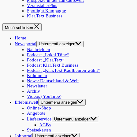
Prospekte in der Einkaufswelt
VeranstalterPlus
Spotlight Kampagne
Klar.Text Business
Menü schließen
Home
Newsportal
Untermenü anzeigen
Nachrichten
Podcast „Lokal.Töne“
Podcast „Klar.Text“
Podcast Klar.Text Business
Podcast „Klar.Text Kaufbeuren wählt“
Kolumnen
News: Deutschland & Welt
Newsletter
Archiv
Videos (YouTube)
Erlebniswelt
Untermenü anzeigen
Online-Shop
Angebote
Lieferservice
Untermenü anzeigen
AGBs
Speisekarten
Jobportal
Untermenü anzeigen