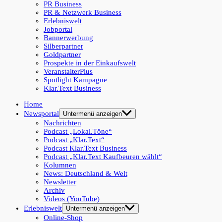
PR Business
PR & Netzwerk Business
Erlebniswelt
Jobportal
Bannerwerbung
Silberpartner
Goldpartner
Prospekte in der Einkaufswelt
VeranstalterPlus
Spotlight Kampagne
Klar.Text Business
Home
Newsportal
Untermenü anzeigen
Nachrichten
Podcast „Lokal.Töne“
Podcast „Klar.Text“
Podcast Klar.Text Business
Podcast „Klar.Text Kaufbeuren wählt“
Kolumnen
News: Deutschland & Welt
Newsletter
Archiv
Videos (YouTube)
Erlebniswelt
Untermenü anzeigen
Online-Shop