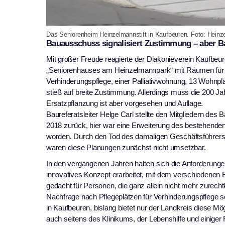
Das Seniorenheim Heinzelmannstift in Kaufbeuren. Foto: Heinze
Bauausschuss signalisiert Zustimmung – aber
Mit großer Freude reagierte der Diakonieverein Kaufbeu
„Seniorenhauses am Heinzelmannpark“ mit Räumen für 
Verhinderungspflege, einer Palliativwohnung, 13 Wohnpl
stieß auf breite Zustimmung. Allerdings muss die 200 Ja
Ersatzpflanzung ist aber vorgesehen und Auflage.
Baureferatsleiter Helge Carl stellte den Mitgliedern de
2018 zurück, hier war eine Erweiterung des bestehende
worden. Durch den Tod des damaligen Geschäftsführers 
waren diese Planungen zunächst nicht umsetzbar.
In den vergangenen Jahren haben sich die Anforderungen
innovatives Konzept erarbeitet, mit dem verschiedenen 
gedacht für Personen, die ganz allein nicht mehr zurec
Nachfrage nach Pflegeplätzen für Verhinderungspflege s
in Kaufbeuren, bislang bietet nur der Landkreis diese M
auch seitens des Klinikums, der Lebenshilfe und einiger