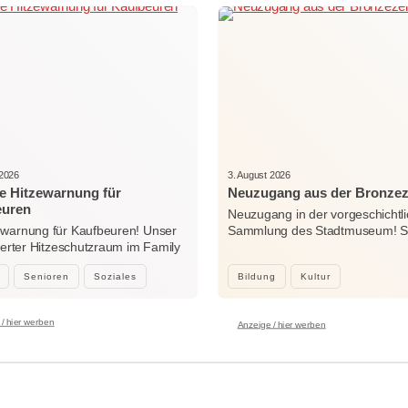
 2026
3. August 2026
e Hitzewarnung für
Neuzugang aus der Bronzez
euren
Neuzugang in der vorgeschichtl
ewarnung für Kaufbeuren! Unser
Sammlung des Stadtmuseum! Sei
sierter Hitzeschutzraum im Family
Woche…
…
Senioren
Soziales
Bildung
Kultur
/ hier werben
Anzeige / hier werben