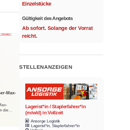
Ausstattungsvarianten.
Einzelstücke
Größe 1,1 x 2,1 m.
Gültigkeit des Angebots
Ab sofort. Solange der Vorrat
reicht.
STELLENANZEIGEN
ser-Max-
Max-
Lagerist*in / Staplerfahrer*in
m die…
(m/w/d) in Vollzeit
Ansorge Logistik
Lagerist*in
Staplerfahrer*in