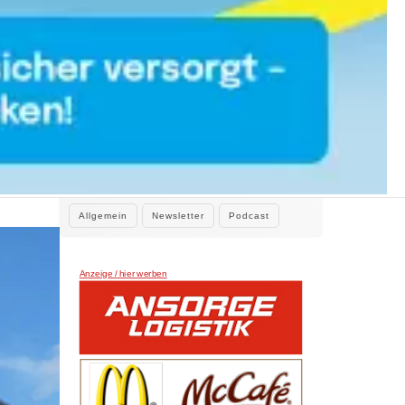
WEITERE NEWS
2. August 2026
Der neue Klar.Text Podcast: 60 Jahre
Kulturring Kaufbeuren e.V. – zwischen
Jubiläum, Ehrenamt und der Kraft der
Gastgeber Claus Tenambergen, Gast: Birgit
Kultur
Pfeifer, 1. Vorsitzende Kulturring
Kaufbeuren…
Allgemein
Newsletter
Podcast
Anzeige / hier werben