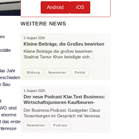
Android
iOS
WEITERE NEWS
nes
2. August 2026
Kleine Beiträge, die Großes bewirken
stätte
Kleine Beiträge die großes bewirken:
Stadtrat Tamur Khan beteiligte sich…
das Jahr
Bildung
Newsletter
Politik
beschieden
m Bau
1. August 2026
Der neue Podcast Klar.Text Business:
d
Wirtschaftsjunioren Kaufbeuren-
Ostallgäu – Menschen, Ideen und
n-WG sind
Der Business-Podcast: Gastgeber Claus
starke Verbindungen
ie enorme
Tenambergen im Gespräch mit Vanessa
Bockhorni…
t das erste
Newsletter
Podcast
Interesse