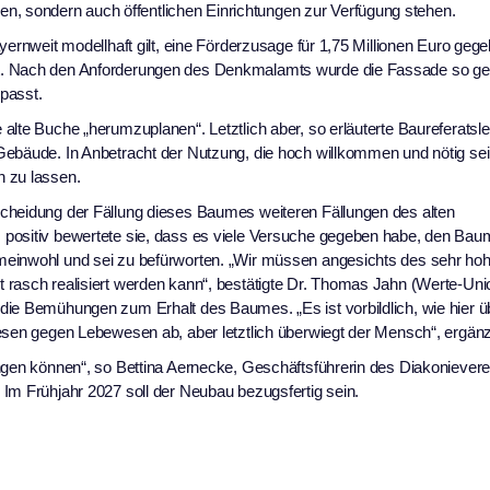
 sondern auch öffentlichen Einrichtungen zur Verfügung stehen.
yernweit modellhaft gilt, eine Förderzusage für 1,75 Millionen Euro geg
t. Nach den Anforderungen des Denkmalamts wurde die Fassade so ges
passt.
lte Buche „herumzuplanen“. Letztlich aber, so erläuterte Baureferatslei
Gebäude. In Anbetracht der Nutzung, die hoch willkommen und nötig sei
n zu lassen.
scheidung der Fällung dieses Baumes weiteren Fällungen des alten
 positiv bewertete sie, dass es viele Versuche gegeben habe, den Bau
meinwohl und sei zu befürworten. „Wir müssen angesichts des sehr ho
rasch realisiert werden kann“, bestätigte Dr. Thomas Jahn (Werte-Unio
die Bemühungen zum Erhalt des Baumes. „Es ist vorbildlich, wie hier ü
esen gegen Lebewesen ab, aber letztlich überwiegt der Mensch“, ergänz
ngen können“, so Bettina Aernecke, Geschäftsführerin des Diakonievere
Im Frühjahr 2027 soll der Neubau bezugsfertig sein.