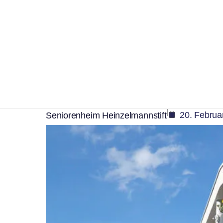
,
,
Soziales
Verwaltung
Wirtschaft
Seniorenhaus am Hei
Weg gebracht
|
20. Februa
Seniorenheim Heinzelmannstift