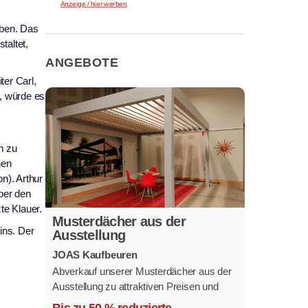
Anzeige / hier werben
eben. Das
taltet,
ANGEBOTE
ter Carl,
, würde es
m zu
hen
n). Arthur
ber den
te Klauer.
Musterdächer aus der
ins. Der
Ausstellung
JOAS Kaufbeuren
Abverkauf unserer Musterdächer aus der
Ausstellung zu attraktiven Preisen und
sofort verfügbar.
Bis zu 50 % reduzierte