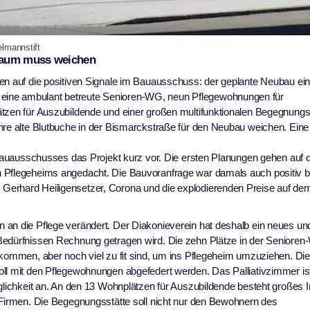
lmannstift
 Baum muss weichen
ren auf die positiven Signale im Bauausschuss: der geplante Neubau ei
eine ambulant betreute Senioren-WG, neun Pflegewohnungen für
ätzen für Auszubildende und einer großen multifunktionalen Begegnungs
hre alte Blutbuche in der Bismarckstraße für den Neubau weichen. Eine
s Bauausschusses das Projekt kurz vor. Die ersten Planungen gehen auf 
n Pflegeheims angedacht. Die Bauvoranfrage war damals auch positiv 
Gerhard Heiligensetzer, Corona und die explodierenden Preise auf de
 an die Pflege verändert. Der Diakonieverein hat deshalb ein neues un
Bedürfnissen Rechnung getragen wird. Die zehn Plätze in der Seniore
htkommen, aber noch viel zu fit sind, um ins Pflegeheim umzuziehen. D
oll mit den Pflegewohnungen abgefedert werden. Das Palliativzimmer is
öglichkeit an. An den 13 Wohnplätzen für Auszubildende besteht großes 
 Firmen. Die Begegnungsstätte soll nicht nur den Bewohnern des