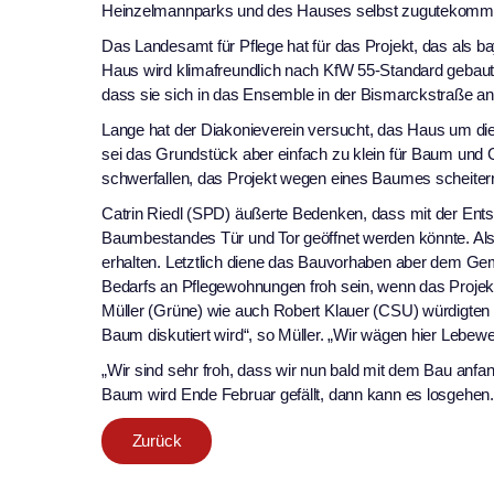
Heinzelmannparks und des Hauses selbst zugutekommen,
Das Landesamt für Pflege hat für das Projekt, das als ba
Haus wird klimafreundlich nach KfW 55-Standard gebau
dass sie sich in das Ensemble in der Bismarckstraße an
Lange hat der Diakonieverein versucht, das Haus um die a
sei das Grundstück aber einfach zu klein für Baum und 
schwerfallen, das Projekt wegen eines Baumes scheiter
Catrin Riedl (SPD) äußerte Bedenken, dass mit der Ent
Baumbestandes Tür und Tor geöffnet werden könnte. Als
erhalten. Letztlich diene das Bauvorhaben aber dem Ge
Bedarfs an Pflegewohnungen froh sein, wenn das Projekt 
Müller (Grüne) wie auch Robert Klauer (CSU) würdigten 
Baum diskutiert wird“, so Müller. „Wir wägen hier Lebew
„Wir sind sehr froh, dass wir nun bald mit dem Bau anfa
Baum wird Ende Februar gefällt, dann kann es losgehen. 
Zurück