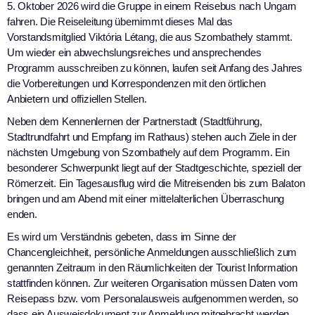
5. Oktober 2026 wird die Gruppe in einem Reisebus nach Ungarn
fahren. Die Reiseleitung übernimmt dieses Mal das
Vorstandsmitglied Viktória Létang, die aus Szombathely stammt.
Um wieder ein abwechslungsreiches und ansprechendes
Programm ausschreiben zu können, laufen seit Anfang des Jahres
die Vorbereitungen und Korrespondenzen mit den örtlichen
Anbietern und offiziellen Stellen.
Neben dem Kennenlernen der Partnerstadt (Stadtführung,
Stadtrundfahrt und Empfang im Rathaus) stehen auch Ziele in der
nächsten Umgebung von Szombathely auf dem Programm. Ein
besonderer Schwerpunkt liegt auf der Stadtgeschichte, speziell der
Römerzeit. Ein Tagesausflug wird die Mitreisenden bis zum Balaton
bringen und am Abend mit einer mittelalterlichen Überraschung
enden.
Es wird um Verständnis gebeten, dass im Sinne der
Chancengleichheit, persönliche Anmeldungen ausschließlich zum
genannten Zeitraum in den Räumlichkeiten der Tourist Information
stattfinden können. Zur weiteren Organisation müssen Daten vom
Reisepass bzw. vom Personalausweis aufgenommen werden, so
dass ein Ausweisdokument zur Anmeldung mitgebracht werden