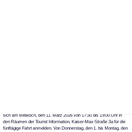
,
,
Panorama
Tourismus
Veranstaltung
„Auf den Spuren von Römern
und Rittern“. Jetzt am 11. März
anmelden!
|
16. Februar 2026
WSK Archive
Foto: Kaufbeuren Tourismus und Stadtmarketing
Die Busfahrt des Vereins zur Pflege der
Städtepartnerschaften Kaufbeuren führt im Oktober nach
Szombathely
Interessierte Bürgerinnen und Bürger der Stadt Kaufbeuren können
sich am Mittwoch, den 11. März 2026 von 17:30 bis 19:00 Uhr in
den Räumen der Tourist Information, Kaiser-Max-Straße 3a für die
fünftägige Fahrt anmelden. Von Donnerstag, den 1. bis Montag, den