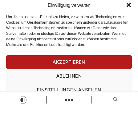
JOAS Kaufbeuren
Einwilligung verwalten
Fachberater im Außendienst (m/w/d)
Vollzeit
Zur Stelle
Um dir ein optimales Erlebnis zu bieten, verwenden wir Technologien wie
Cookies, um Geräteinformationen zu speichern und/oder darauf zuzugreifen.
Wenn du diesen Technologien zustimmst, können wir Daten wie das
Surfverhalten oder eindeutige IDs auf dieser Website verarbeiten. Wenn du
deine Einwilligung nicht erteilst oder zurückziehst, können bestimmte
Merkmale und Funktionen beeinträchtigt werden.
AKZEPTIEREN
ABLEHNEN
KFB Schülerpraktikum Industriemechaniker m/w/d
EINSTELLUNGEN ANSEHEN
HAWE Hydraulik
Industriemechaniker/-in
Praktikum
Impressum
Datenschutz
Impressum
Zur Stelle
Load more