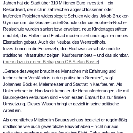
Jahren hat die Stadt über 310 Millionen Euro investiert – ein
Rekordwert, der sich in zahlreichen abgeschlossenen oder
laufenden Projekten widerspiegelt: Schulen wie das Jakob-Brucker-
Gymnasium, die Gustav-Leutelt-Schule oder die Sophie-la-Roche-
Realschule wurden saniert bzw. erweitert, neue Kindertagesstätten
errichtet, das Hallen- und Freibad modernisiert und sogar ein neues
Eisstadion gebaut. Auch der Neubau des Wertstoffhofs,
Investitionen in die Feuerwehr, den Hochwasserschutz und die
städtische Infrastruktur zeigen: Kaufbeuren baut – und das sichtbar.
(
mehr dazu in einem Beitrag von OB Stefan Bosse
)
„Gerade deswegen braucht es Menschen mit Erfahrung und
technischem Verständnis in den politischen Gremien“, sagt
Johannes Böckler, Malermeister und Stadtrat in Kaufbeuren. Als
Unternehmer im Handwerk kennt er die Herausforderungen, die mit
Bauprojekten verbunden sind – vom ersten Entwurf bis zur finalen
Umsetzung. Dieses Wissen bringt er gezielt in seine politische
Arbeit ein.
Als ordentliches Mitglied im Bauausschuss begleitet er regelmäßig
städtische wie auch gewerbliche Bauvorhaben – nicht nur aus
politischer, sondern auch aus fachlicher Sicht. Dabei geht es ihm