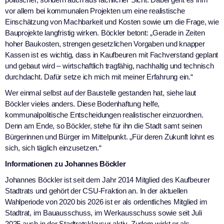
vor allem bei kommunalen Projekten um eine realistische
Einschätzung von Machbarkeit und Kosten sowie um die Frage, wie
Bauprojekte langfristig wirken. Böckler betont: „Gerade in Zeiten
hoher Baukosten, strengen gesetzlichen Vorgaben und knapper
Kassen ist es wichtig, dass in Kaufbeuren mit Fachverstand geplant
und gebaut wird – wirtschaftlich tragfähig, nachhaltig und technisch
durchdacht. Dafür setze ich mich mit meiner Erfahrung ein.“
Wer einmal selbst auf der Baustelle gestanden hat, siehe laut
Böckler vieles anders. Diese Bodenhaftung helfe,
kommunalpolitische Entscheidungen realistischer einzuordnen.
Denn am Ende, so Böckler, stehe für ihn die Stadt samt seinen
Bürgerinnen und Bürger im Mittelpunkt. „Für deren Zukunft lohnt es
sich, sich täglich einzusetzen.“
Informationen zu Johannes Böckler
Johannes Böckler ist seit dem Jahr 2014 Mitglied des Kaufbeurer
Stadtrats und gehört der CSU-Fraktion an. In der aktuellen
Wahlperiode von 2020 bis 2026 ist er als ordentliches Mitglied im
Stadtrat, im Bauausschuss, im Werkausschuss sowie seit Juli
2025 auch in der Stadtratsklausur aktiv. Zudem wirkt er als