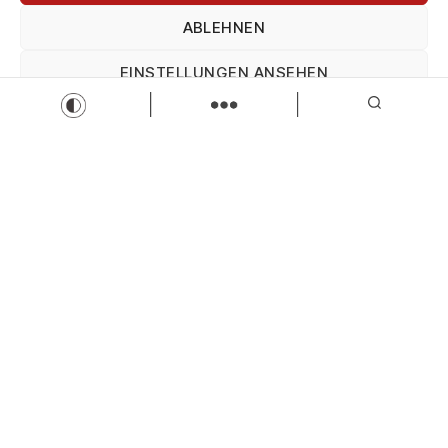
ABLEHNEN
Werkstudent:in im Kundenservice (m/w/d)
Sparkasse Allgäu
EINSTELLUNGEN ANSEHEN
Kundenservice
Werkstudent
Zur Stelle
Impressum
Datenschutz
Impressum
Load more
Wir sind Kaufbeuren
Neugablonzer Str. 5
87600 Kaufbeuren
08341-874632