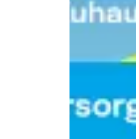
Kaufbeuren
Soziales
Hockey for Hope e. V. spendet
2025 knapp 20.000€ und
überschreitet die 100.000€
Marke