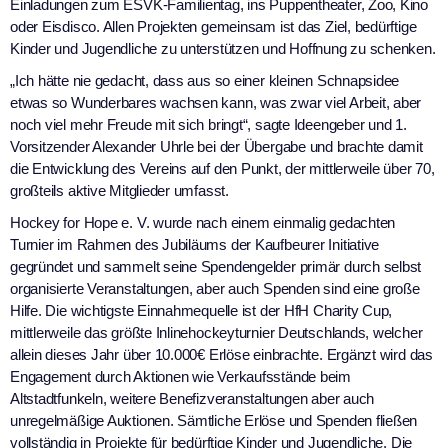
Einladungen zum ESVK-Familientag, ins Puppentheater, Zoo, Kino
oder Eisdisco. Allen Projekten gemeinsam ist das Ziel, bedürftige
Kinder und Jugendliche zu unterstützen und Hoffnung zu schenken.
„Ich hätte nie gedacht, dass aus so einer kleinen Schnapsidee
etwas so Wunderbares wachsen kann, was zwar viel Arbeit, aber
noch viel mehr Freude mit sich bringt“, sagte Ideengeber und 1.
Vorsitzender Alexander Uhrle bei der Übergabe und brachte damit
die Entwicklung des Vereins auf den Punkt, der mittlerweile über 70,
großteils aktive Mitglieder umfasst.
Hockey for Hope e. V. wurde nach einem einmalig gedachten
Turnier im Rahmen des Jubiläums der Kaufbeurer Initiative
gegründet und sammelt seine Spendengelder primär durch selbst
organisierte Veranstaltungen, aber auch Spenden sind eine große
Hilfe. Die wichtigste Einnahmequelle ist der HfH Charity Cup,
mittlerweile das größte Inlinehockeyturnier Deutschlands, welcher
allein dieses Jahr über 10.000€ Erlöse einbrachte. Ergänzt wird das
Engagement durch Aktionen wie Verkaufsstände beim
Altstadtfunkeln, weitere Benefizveranstaltungen aber auch
unregelmäßige Auktionen. Sämtliche Erlöse und Spenden fließen
vollständig in Projekte für bedürftige Kinder und Jugendliche. Die