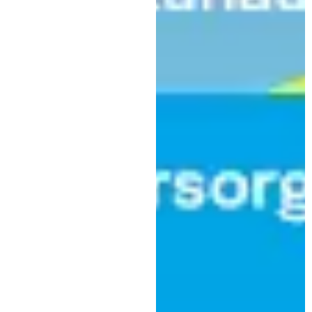
Sport
Futsal Allgäu tritt mit neuem
Torwart in Neuried an
|
8. Dezember 2025
Stefan Günter