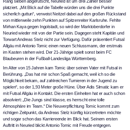
Rang sieben abgerutscht, Neuried ist um drei Zähler besser
platziert. „Mit Blick auf die Tabelle würden uns die drei Punkte
sicherlich guttun“, verweist Neitzel dabei auf den großen Rückstand
von mittlerweile zehn Punkten auf Spitzenreiter Karlsruhe. Fehlte
Mirhan Kaya gegen Ingolstadt, so wird der Marktoberdorfer in
Neuried wieder mit von der Partie sein. Dagegen steht Kapitän und
Torwart Andreas Stelz nicht zur Verfügung. Dafür präsentiert Futsal
Allgäu mit Antonio Tomic einen neuen Schlussmann, der erstmals
im Kasten stehen wird. Der 21-Jährige spielt sonst beim FC
Blaubeuren in der Fußball-Landesliga Württemberg.
Im Alter von 15 Jahren kam Tomic über seinen Vater mit Futsal in
Berührung. „Das hat mir schon Spaß gemacht, weil ich so die
Möglichkeit bekam, auf zahlreichen Turnieren in der Jugend zu
spielen“, so der 1,93 Meter große Hüne. Über Adis Slmatic kam er
mit Futsal Allgäu in Kontakt. Die ersten Einheiten hat er auch schon
absolviert: „Die Jungs sind klasse, es herrscht eine tolle
Atmosphäre im Team.“ Die Neuverpflichtung Tomic kommt zum
richtigen Zeitpunkt, da Andreas Stelz künftig kürzertreten möchte
und sogar schon das Karriereende im Blick hat. Seinem ersten
Auftritt in Neuried blickt Antonio Tomic mit Freude entgegen.