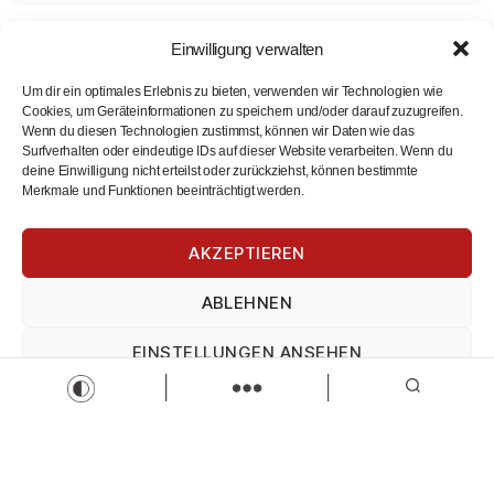
Einwilligung verwalten
Um dir ein optimales Erlebnis zu bieten, verwenden wir Technologien wie
Cookies, um Geräteinformationen zu speichern und/oder darauf zuzugreifen.
Wenn du diesen Technologien zustimmst, können wir Daten wie das
Surfverhalten oder eindeutige IDs auf dieser Website verarbeiten. Wenn du
deine Einwilligung nicht erteilst oder zurückziehst, können bestimmte
Merkmale und Funktionen beeinträchtigt werden.
Auszubildende zum Notfallsanitäter (m/w/d) für 2025
oder 2026
AKZEPTIEREN
Bayerisches Rotes Kreuz
Notfallsanitäter/in
Ausbildung
ABLEHNEN
Zur Stelle
EINSTELLUNGEN ANSEHEN
Load more
Impressum
Datenschutz
Impressum