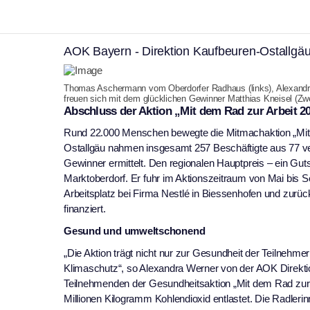
Geradelt und gewon
AOK Bayern - Direktion Kaufbeuren-Ostallgä
Thomas Aschermann vom Oberdorfer Radhaus (links), Alexandra
freuen sich mit dem glücklichen Gewinner Matthias Kneisel (Zw
Abschluss der Aktion „Mit dem Rad zur Arbeit 2
Rund 22.000 Menschen bewegte die Mitmachaktion „Mit d
Ostallgäu nahmen insgesamt 257 Beschäftigte aus 77 ve
Gewinner ermittelt. Den regionalen Hauptpreis – ein G
Marktoberdorf. Er fuhr im Aktionszeitraum von Mai bis
Arbeitsplatz bei Firma Nestlé in Biessenhofen und zurü
finanziert.
Gesund und umweltschonend
„Die Aktion trägt nicht nur zur Gesundheit der Teilnehme
Klimaschutz“, so Alexandra Werner von der AOK Direktio
Teilnehmenden der Gesundheitsaktion „Mit dem Rad zur
Millionen Kilogramm Kohlendioxid entlastet. Die Radlerin