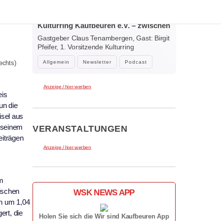
2. August 2026
Der neue Klar.Text Podcast: 60 Jahre
Kulturring Kaufbeuren e.V. – zwischen
Jubiläum, Ehrenamt und der Kraft der
Gastgeber Claus Tenambergen, Gast: Birgit
Kultur
Pfeifer, 1. Vorsitzende Kulturring
Kaufbeuren…
echts)
Allgemein
Newsletter
Podcast
Anzeige / hier werben
eis
un die
isel aus
 seinem
VERANSTALTUNGEN
eiträgen
Anzeige / hier werben
um
ischen
WSK NEWS APP
h um 1,04
ert, die
Holen Sie sich die Wir sind Kaufbeuren App