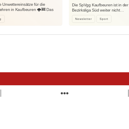
Niedersonthofen
 Unwettereinsätze für die
Die SpVgg Kaufbeuren ist in der
hren in Kaufbeuren 🌩️🚒 Das
Bezirksliga Süd weiter nicht…
e…
g
Newsletter
Sport
mehr wissen. mehr erreichen.
Suchen
Lokales, Lebendiges und Aktuelles
Willkommen bei 'Wir sind Kaufbeuren' – deiner Plattform für
Kaufbeuren und Umgebung. Entdecke News, Jobs,
Einkaufsmöglichkeiten, Veranstaltungen und vieles mehr.
K
Täglich, aktuell, kostenlos. Wir sind Kaufbeuren: Deine