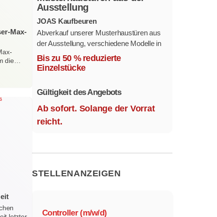
Ausstellung
JOAS Kaufbeuren
ser-Max-
Abverkauf unserer Musterhaustüren aus
der Ausstellung, verschiedene Modelle in
Max-
mehreren Farben und
Bis zu 50 % reduzierte
m die…
Ausstattungsvarianten.
Einzelstücke
Größe 1,1 x 2,1 m.
Gültigkeit des Angebots
Ab sofort. Solange der Vorrat
reicht.
STELLENANZEIGEN
eit
ichen
Controller (m/w/d)
t letzter