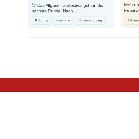
Jobfestival 2027 startet
Mehrere
🚀 Das Allgäuer Jobfestival geht in die
Feuerwe
nächste Runde! Nach…
heftig
Bildung
Karriere
Veranstaltung
Bildun
Wir sind Kaufbeuren
Neugablonzer Str. 5
87600 Kaufbeuren
08341-874632
info@wir-sind-kaufbeuren.de