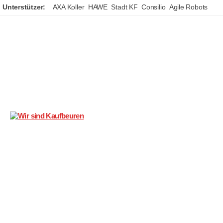
Unterstützer:
AXA Koller
HAWE
Stadt KF
Consilio
Agile Robots
Wir
sind
Kaufbeuren
,
Soziales
Sport