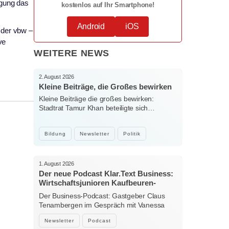
ngung das
kostenlos auf Ihr Smartphone!
Android
iOS
 der vbw –
ve
WEITERE NEWS
2. August 2026
Kleine Beiträge, die Großes bewirken
Kleine Beiträge die großes bewirken:
Stadtrat Tamur Khan beteiligte sich…
Bildung
Newsletter
Politik
1. August 2026
Der neue Podcast Klar.Text Business:
Wirtschaftsjunioren Kaufbeuren-
Ostallgäu – Menschen, Ideen und
Der Business-Podcast: Gastgeber Claus
starke Verbindungen
Tenambergen im Gespräch mit Vanessa
Bockhorni…
Newsletter
Podcast