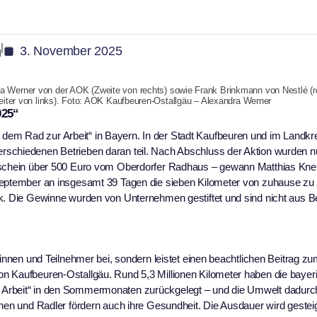
nen
|
3. November 2025
u
 Werner von der AOK (Zweite von rechts) sowie Frank Brinkmann von Nestlé (r
eiter von links). Foto: AOK Kaufbeuren-Ostallgäu – Alexandra Werner
025“
em Rad zur Arbeit“ in Bayern. In der Stadt Kaufbeuren und im Landkr
rschiedenen Betrieben daran teil. Nach Abschluss der Aktion wurden n
utschein über 500 Euro vom Oberdorfer Radhaus – gewann Matthias Kne
 September an insgesamt 39 Tagen die sieben Kilometer von zuhause zu
ck. Die Gewinne wurden von Unternehmen gestiftet und sind nicht aus B
rinnen und Teilnehmer bei, sondern leistet einen beachtlichen Beitrag z
n Kaufbeuren-Ostallgäu. Rund 5,3 Millionen Kilometer haben die bayer
 Arbeit“ in den Sommermonaten zurückgelegt – und die Umwelt dadurc
nen und Radler fördern auch ihre Gesundheit. Die Ausdauer wird gesteig