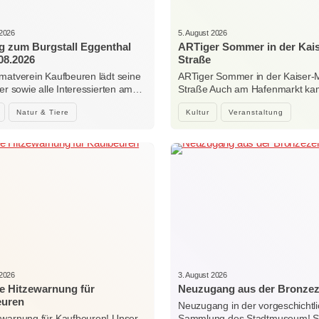
 2026
5. August 2026
g zum Burgstall Eggenthal
ARTiger Sommer in der Kai
08.2026
Straße
matverein Kaufbeuren lädt seine
ARTiger Sommer in der Kaiser-
der sowie alle Interessierten am…
Straße Auch am Hafenmarkt ka
Natur & Tiere
Kultur
Veranstaltung
 2026
3. August 2026
e Hitzewarnung für
Neuzugang aus der Bronzez
euren
Neuzugang in der vorgeschichtl
ewarnung für Kaufbeuren! Unser
Sammlung des Stadtmuseum! Sei