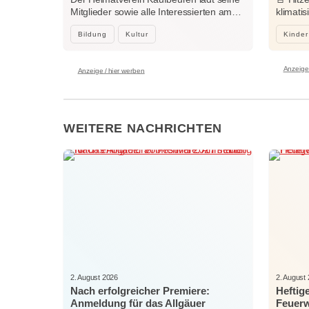
Mitglieder sowie alle Interessierten am…
klimati
Center
Bildung
Kultur
Kinder
Anzeige 
Anzeige / hier werben
WEITERE NACHRICHTEN
2. August 2026
2. August
Nach erfolgreicher Premiere:
Heftig
Anmeldung für das Allgäuer
Feuerw