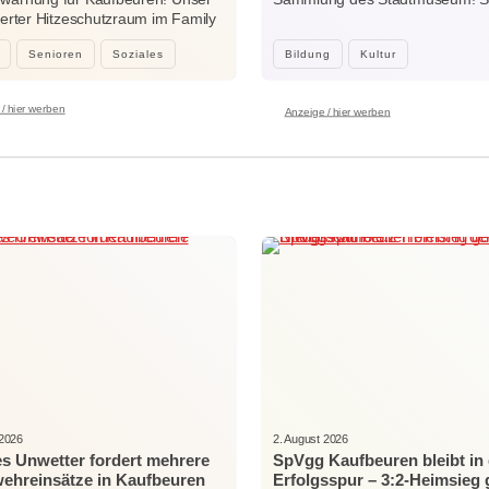
sierter Hitzeschutzraum im Family
Woche…
…
Senioren
Soziales
Bildung
Kultur
/ hier werben
Anzeige / hier werben
 2026
2. August 2026
es Unwetter fordert mehrere
SpVgg Kaufbeuren bleibt in 
ehreinsätze in Kaufbeuren
Erfolgsspur – 3:2-Heimsieg