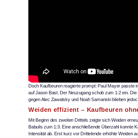
Doch Kaufbeuren reagierte prompt: Paul Mayer passte in 
auf Jason Bast. Der Neuzugang schob zum 1:2 ein. Die
gegen Alec Zawatsky und Noah Samanski blieben jedoch 
Weiden effizient – Kaufbeuren ohn
Mit Beginn des zweiten Drittels zeigte sich Weiden er
Babulis zum 1:3. Eine anschließende Überzahl konnte Ka
Intensität ab. Erst kurz vor Drittelende erhöhte Weiden 