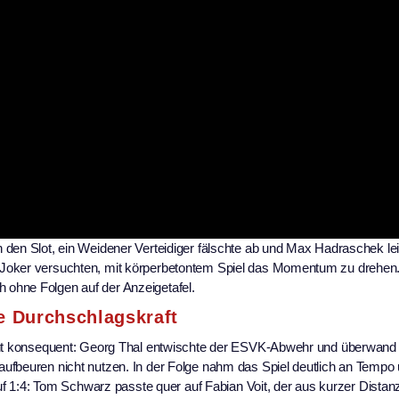
den Slot, ein Weidener Verteidiger fälschte ab und Max Hadraschek lei
 Joker versuchten, mit körperbetontem Spiel das Momentum zu drehen.
ohne Folgen auf der Anzeigetafel.
e Durchschlagskraft
neut konsequent: Georg Thal entwischte der ESVK-Abwehr und überwand
ufbeuren nicht nutzen. In der Folge nahm das Spiel deutlich an Tempo
auf 1:4: Tom Schwarz passte quer auf Fabian Voit, der aus kurzer Distan