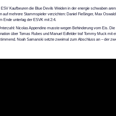
 ESV Kaufbeuren die Blue Devils Weiden in der energie schwaben aren
n auf mehrere Stammspieler verzichten: Daniel Fießinger, Max Oswald,
Am Ende unterlag der ESVK mit 2:4.
n Unterzahl: Nicolas Appendino musste wegen Behinderung vom Eis. Die
bination über Tomas Rubes und Manuel Edfelder traf Tommy Muck mit e
estimmend. Noah Samanski setzte zweimal zum Abschluss an – der zwe