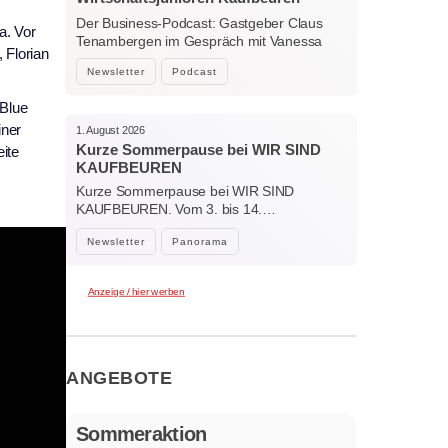
Ostallgäu – Menschen, Ideen und
Der Business-Podcast: Gastgeber Claus
a. Vor
starke Verbindungen
Tenambergen im Gespräch mit Vanessa
 Florian
Bockhorni…
Newsletter
Podcast
 Blue
iner
1. August 2026
Kurze Sommerpause bei WIR SIND
ite
KAUFBEUREN
Kurze Sommerpause bei WIR SIND
KAUFBEUREN. Vom 3. bis 14.…
Newsletter
Panorama
Anzeige / hier werben
ANGEBOTE
Sommeraktion