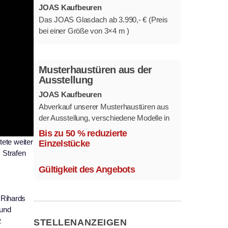
JOAS Kaufbeuren
Das JOAS Glasdach ab 3.990,- € (Preis
bei einer Größe von 3×4 m )
Musterhaustüren aus der
Ausstellung
JOAS Kaufbeuren
Abverkauf unserer Musterhaustüren aus
der Ausstellung, verschiedene Modelle in
mehreren Farben und
Bis zu 50 % reduzierte
Ausstattungsvarianten.
tete weiter
Einzelstücke
Größe 1,1 x 2,1 m.
 Strafen
Gültigkeit des Angebots
 Rihards
 und
z
STELLENANZEIGEN