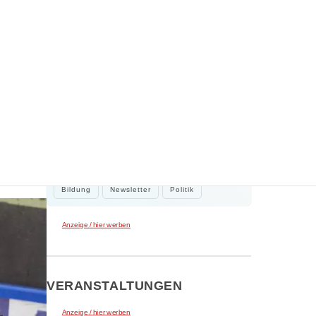
WEITERE NEWS
 die
2. August 2026
Kleine Beiträge, die Großes bewirken
Kleine Beiträge die großes bewirken:
Stadtrat Tamur Khan beteiligte sich…
Bildung
Newsletter
Politik
Anzeige / hier werben
VERANSTALTUNGEN
Anzeige / hier werben