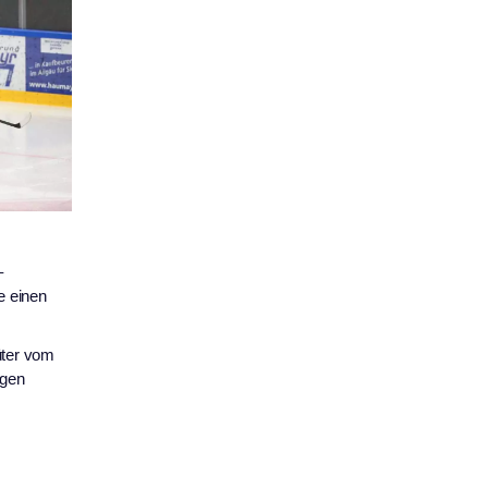
–
e einen
üter vom
egen