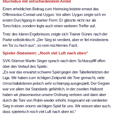
Sturmduo mit entscheidendem Anteil
Einen erheblichen Beitrag zum Heimsieg leistete erneut das
Offensivduo Conrad und Uygun. Vor allem Uygun zeigte sich im
ersten Durchgang in starker Form: Er glänzte nicht nur als
Torschütze, sondern legte auch einen weiteren Treffer auf.
Trotz des klaren Ergebnisses zeigte sich Trainer Günes nach der
Partie selbstkritisch: „Der Sieg ist verdient, aber er fiel mindestens
ein Tor zu hoch aus“, so sein nüchternes Fazit.
Spieler-Statement: „Noch viel Luft nach oben“
SVK-Stürmer Martin Singer sprach nach dem Schlusspfiff offen
über den Verlauf des Spiels:
„Es war das erwartet schwere Spiel gegen den Tabellenletzten der
Liga. Wir haben zum richtigen Zeitpunkt die Tore gemacht, viele
Umschaltaktionen jedoch sehr schlampig ausgespielt. Der Gegner
war vor allem bei Standards gefährlich. In der zweiten Halbzeit
haben wir phasenweise unsere Ordnung verloren und dann aber
durch die Tore von Robin wieder erhöht. Insgesamt ein verdienter
Sieg in einem enorm wichtigen Spiel für uns. Wir wissen aber auch,
dass spielerisch noch viel Luft nach oben ist.“