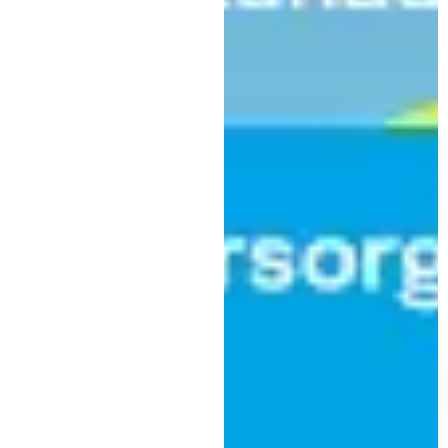
Sport
Zurück in der Spur: SV
Kaufbeuren bezwingt
Lagerlechfeld im Heimspiel
|
27. Oktober 2025
SVK Presse