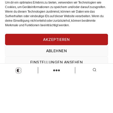
Um dir ein optimales Erlebnis zu bieten, verwenden wir Technologien wie
Cookies, um Geräteinformationen zu speichern und/oder darauf zuzugreifen.
Wenn du diesen Technologien zustimmst, können wir Daten wie das
Surfverhalten oder eindeutige IDs auf dieser Website verarbeiten. Wenn du
deine Einwilligung nicht erteilst oder zurückziehst, können bestimmte
Merkmale und Funktionen beeinträchtigt werden.
Initiativbewerbung IT-Branche
AKZEPTIEREN
digisoolut
Initiativbewerbung
Teilzeit
Vollzeit
ABLEHNEN
Zur Stelle
EINSTELLUNGEN ANSEHEN
Load more
Impressum
Datenschutz
Impressum