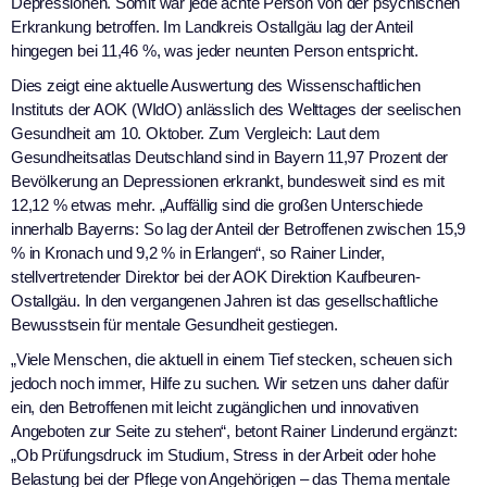
Depressionen. Somit war jede achte Person von der psychischen
Erkrankung betroffen. Im Landkreis Ostallgäu lag der Anteil
hingegen bei 11,46 %, was jeder neunten Person entspricht.
Dies zeigt eine aktuelle Auswertung des Wissenschaftlichen
Instituts der AOK (WIdO) anlässlich des Welttages der seelischen
Gesundheit am 10. Oktober. Zum Vergleich: Laut dem
Gesundheitsatlas Deutschland sind in Bayern 11,97 Prozent der
Bevölkerung an Depressionen erkrankt, bundesweit sind es mit
12,12 % etwas mehr. „Auffällig sind die großen Unterschiede
innerhalb Bayerns: So lag der Anteil der Betroffenen zwischen 15,9
% in Kronach und 9,2 % in Erlangen“, so Rainer Linder,
stellvertretender Direktor bei der AOK Direktion Kaufbeuren-
Ostallgäu. In den vergangenen Jahren ist das gesellschaftliche
Bewusstsein für mentale Gesundheit gestiegen.
„Viele Menschen, die aktuell in einem Tief stecken, scheuen sich
jedoch noch immer, Hilfe zu suchen. Wir setzen uns daher dafür
ein, den Betroffenen mit leicht zugänglichen und innovativen
Angeboten zur Seite zu stehen“, betont Rainer Linderund ergänzt:
„Ob Prüfungsdruck im Studium, Stress in der Arbeit oder hohe
Belastung bei der Pflege von Angehörigen – das Thema mentale