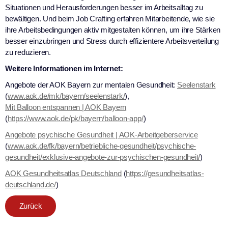
Situationen und Herausforderungen besser im Arbeitsalltag zu
bewältigen. Und beim Job Crafting erfahren Mitarbeitende, wie sie
ihre Arbeitsbedingungen aktiv mitgestalten können, um ihre Stärken
besser einzubringen und Stress durch effizientere Arbeitsverteilung
zu reduzieren.
Weitere Informationen im Internet:
Angebote der AOK Bayern zur mentalen Gesundheit:
Seelenstark
(
www.aok.de/mk/bayern/seelenstark/
),
Mit Balloon entspannen | AOK Bayern
(
https://www.aok.de/pk/bayern/balloon-app/
)
Angebote psychische Gesundheit | AOK-Arbeitgeberservice
(
www.aok.de/fk/bayern/betriebliche-gesundheit/psychische-
gesundheit/exklusive-angebote-zur-psychischen-gesundheit/
)
AOK Gesundheitsatlas Deutschland
(
https://gesundheitsatlas-
deutschland.de/
)
Zurück