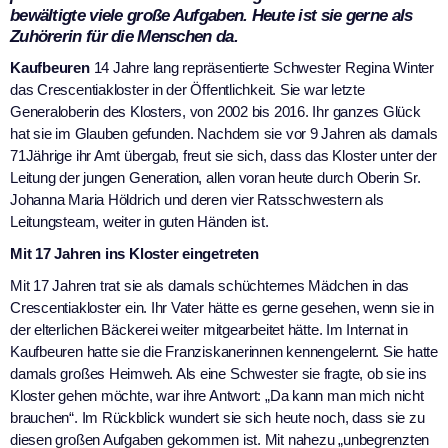
bewältigte viele große Aufgaben. Heute ist sie gerne als
Zuhörerin für die Menschen da.
Kaufbeuren
14 Jahre lang repräsentierte Schwester Regina Winter
das Crescentiakloster in der Öffentlichkeit. Sie war letzte
Generaloberin des Klosters, von 2002 bis 2016. Ihr ganzes Glück
hat sie im Glauben gefunden. Nachdem sie vor 9 Jahren als damals
71Jährige ihr Amt übergab, freut sie sich, dass das Kloster unter der
Leitung der jungen Generation, allen voran heute durch Oberin Sr.
Johanna Maria Höldrich und deren vier Ratsschwestern als
Leitungsteam, weiter in guten Händen ist.
Mit 17 Jahren ins Kloster eingetreten
Mit 17 Jahren trat sie als damals schüchternes Mädchen in das
Crescentiakloster ein. Ihr Vater hätte es gerne gesehen, wenn sie in
der elterlichen Bäckerei weiter mitgearbeitet hätte. Im Internat in
Kaufbeuren hatte sie die Franziskanerinnen kennengelernt. Sie hatte
damals großes Heimweh. Als eine Schwester sie fragte, ob sie ins
Kloster gehen möchte, war ihre Antwort: „Da kann man mich nicht
brauchen“. Im Rückblick wundert sie sich heute noch, dass sie zu
diesen großen Aufgaben gekommen ist. Mit nahezu „unbegrenzten