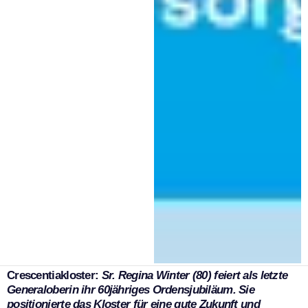
|
15. Oktober 2025
Stadt Kaufbeuren Pressestelle
Besondere Glückwünsche zum 60jährigen Ordensjubiläum erhielt Sr. Regina
Winter von OB Stefan Bosse, der in St. Ulrich ihr „Kindergartenkind“ war. OB
Bosse dankte Sr. Regina für ihre großen Verdienste rund um das Kloster und
damit auch für die Stadt Kaufbeuren. Mit auf dem Bild Oberin Sr. Johanna
Hölderich. Foto: Privat/A. Hübner-Sturm
Crescentiakloster
:
Sr. Regina Winter (80) feiert als letzte
Generaloberin ihr 60jähriges Ordensjubiläum. Sie
positionierte das Kloster für eine gute Zukunft und