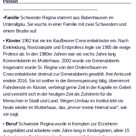
Person________________________________________________
________________________________________
•
Familie
Schwester Regina stammt aus Babenhausen im
Unterallgäu. Sie wuchs in einer Familie mit zwei Schwestern und
einem Bruder auf.
•
Kloster
1962 trat sie ins Kaufbeurer Crescentiakloster ein. Nach
Einkleidung, Noviziatsjahr und Erstprofess legte sie 1965 die ewige
Profess ab. In den 1980er Jahren war sie sechs Jahre lang
Konventoberin im Mutterhaus. 2002 wurde sie Generaloberin.
Insgesamt wurde Sr. Regina von den Ordensfrauen im
Crescentiakloster dreimal zur Generaloberin gewählt. Ihre Amtszeit
endete 2016. Sie ist seither in der Armenspeisung tätig, übernimmt
Fahrdienste im Kloster, verbringt gerne Zeit in der Kapelle im Gebet
und versteht sich in der heutigen Zeit als Zuhörerin für die
Menschen in Stadt und Land. Wegen Umbau im Institut lebt sie
heute wieder im Mutterhaus, das „immer meine Heimat war“, wie
sie sagt.
•
Beruf
Schwester Regina wurde in Kempten zur Erzieherin
ausgebildet und arbeitete viele Jahre lang in Kindergärten, allein 15