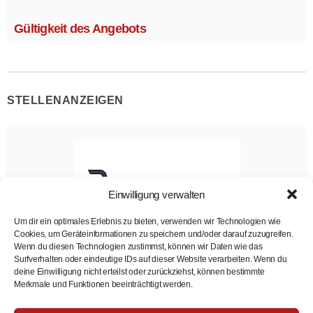
Größe 1,1 x 2,1 m.
Gültigkeit des Angebots
STELLENANZEIGEN
Einwilligung verwalten
Um dir ein optimales Erlebnis zu bieten, verwenden wir Technologien wie
Cookies, um Geräteinformationen zu speichern und/oder darauf zuzugreifen.
Disponent (m/w/d)
Wenn du diesen Technologien zustimmst, können wir Daten wie das
Surfverhalten oder eindeutige IDs auf dieser Website verarbeiten. Wenn du
Agile Robots SE
Disponent*in
deine Einwilligung nicht erteilst oder zurückziehst, können bestimmte
Vollzeit
Merkmale und Funktionen beeinträchtigt werden.
Zur Stelle