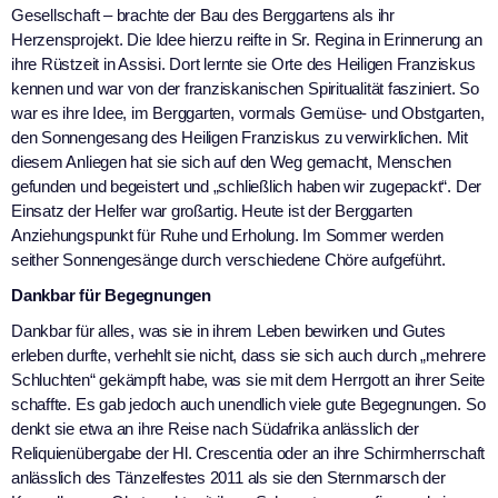
Gesellschaft – brachte der Bau des Berggartens als ihr
Herzensprojekt. Die Idee hierzu reifte in Sr. Regina in Erinnerung an
ihre Rüstzeit in Assisi. Dort lernte sie Orte des Heiligen Franziskus
kennen und war von der franziskanischen Spiritualität fasziniert. So
war es ihre Idee, im Berggarten, vormals Gemüse- und Obstgarten,
den Sonnengesang des Heiligen Franziskus zu verwirklichen. Mit
diesem Anliegen hat sie sich auf den Weg gemacht, Menschen
gefunden und begeistert und „schließlich haben wir zugepackt“. Der
Einsatz der Helfer war großartig. Heute ist der Berggarten
Anziehungspunkt für Ruhe und Erholung. Im Sommer werden
seither Sonnengesänge durch verschiedene Chöre aufgeführt.
Dankbar für Begegnungen
Dankbar für alles, was sie in ihrem Leben bewirken und Gutes
erleben durfte, verhehlt sie nicht, dass sie sich auch durch „mehrere
Schluchten“ gekämpft habe, was sie mit dem Herrgott an ihrer Seite
schaffte. Es gab jedoch auch unendlich viele gute Begegnungen. So
denkt sie etwa an ihre Reise nach Südafrika anlässlich der
Reliquienübergabe der Hl. Crescentia oder an ihre Schirmherrschaft
anlässlich des Tänzelfestes 2011 als sie den Sternmarsch der