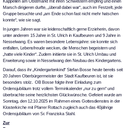
Kappellen am Obstmarkt mit ihren Schwestern empfing und einen
Marsch dirigieren durfte, „überall dabei war“, auch im Festzelt, jede
Gruppe besuchte und „am Ende schon fast nicht mehr hatschen
konnte“, wie sie sagt.
In jungen Jahren war sie leidenschaftlich gerne Erzieherin, davon
unter anderem 15 Jahre in St. Ulrich in Kaufbeuren und 9 Jahre in
Nesselwang. Es waren besondere Lebensjahre: sie konnte sich
entfalten, Lebensfreude wecken, die Menschen begeistern und
„hatte viele Kinder“. Zudem initiierte sie in St. Ulrich Umbau und
Erweiterung sowie in Nesselwang den Neubau des Kindergartens.
Darauf, dass ihr „Kindergartenkind“ Stefan Bosse heute bereits seit
20 Jahren Oberbürgermeister der Stadt Kaufbeuren ist, ist sie
besonders stolz. OB Bosse folgte ihrer Einladung zum
Ordensjubiläum trotz vollem Terminkalender „nur zu gern“ und
überbrachte seine herzlichsten Glückwünsche. Gefeiert wurde am
Sonntag, den 12.10.2025 im Rahmen eines Gottesdienstes in der
Klosterkirche mit Pfarrer Rottach zugleich auch das 40jährige
Ordensjubiläum von Sr. Franziska Stahl.
Zur