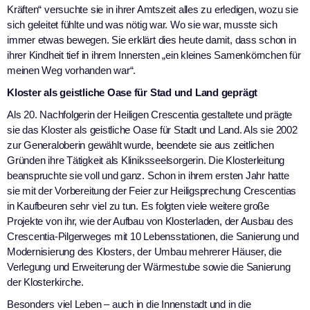
Kräften“ versuchte sie in ihrer Amtszeit alles zu erledigen, wozu sie
sich geleitet fühlte und was nötig war. Wo sie war, musste sich
immer etwas bewegen. Sie erklärt dies heute damit, dass schon in
ihrer Kindheit tief in ihrem Innersten „ein kleines Samenkörnchen für
meinen Weg vorhanden war“.
Kloster als geistliche Oase für Stad und Land geprägt
Als 20. Nachfolgerin der Heiligen Crescentia gestaltete und prägte
sie das Kloster als geistliche Oase für Stadt und Land. Als sie 2002
zur Generaloberin gewählt wurde, beendete sie aus zeitlichen
Gründen ihre Tätigkeit als Kliniksseelsorgerin. Die Klosterleitung
beanspruchte sie voll und ganz. Schon in ihrem ersten Jahr hatte
sie mit der Vorbereitung der Feier zur Heiligsprechung Crescentias
in Kaufbeuren sehr viel zu tun. Es folgten viele weitere große
Projekte von ihr, wie der Aufbau von Klosterladen, der Ausbau des
Crescentia-Pilgerweges mit 10 Lebensstationen, die Sanierung und
Modernisierung des Klosters, der Umbau mehrerer Häuser, die
Verlegung und Erweiterung der Wärmestube sowie die Sanierung
der Klosterkirche.
Besonders viel Leben – auch in die Innenstadt und in die