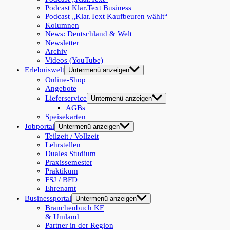
Podcast Klar.Text Business
Podcast „Klar.Text Kaufbeuren wählt“
Kolumnen
News: Deutschland & Welt
Newsletter
Archiv
Videos (YouTube)
Erlebniswelt
Untermenü anzeigen
Online-Shop
Angebote
Lieferservice
Untermenü anzeigen
AGBs
Speisekarten
Jobportal
Untermenü anzeigen
Teilzeit / Vollzeit
Lehrstellen
Duales Studium
Praxissemester
Praktikum
FSJ / BFD
Ehrenamt
Businessportal
Untermenü anzeigen
Branchenbuch KF
& Umland
Partner in der Region