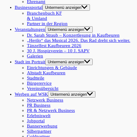
Ehrenamt
Businessportal
Untermenü anzeigen
Branchenbuch KF
& Umland
Partner in der Region
Veranstaltungen
Untermenü anzeigen
Dr. Sarah Straub – Konzertlesung in Kaufbeuren
„Herilo“ das Musical 2026. Das Rad dreht sich weiter.
Tänzelfest Kaufbeuren 2026
30 J. Hospizverein – 10 J. SAPV
Galerien
Stadt im Portrait
Untermenü anzeigen
Einrichtungen & Gebäude
Altstadt Kaufbeuren
Stadtteile
Bürgerervice
Vereinsübersicht
Werben auf WSK
Untermenü anzeigen
Netzwerk Business
PR Business
PR & Netzwerk Business
Erlebniswelt
Jobportal
Bannerwerbung
Silberpartner
Goldpartner