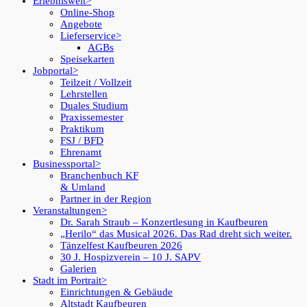
Erlebniswelt
Online-Shop
Angebote
Lieferservice
AGBs
Speisekarten
Jobportal
Teilzeit / Vollzeit
Lehrstellen
Duales Studium
Praxissemester
Praktikum
FSJ / BFD
Ehrenamt
Businessportal
Branchenbuch KF
& Umland
Partner in der Region
Veranstaltungen
Dr. Sarah Straub – Konzertlesung in Kaufbeuren
„Herilo“ das Musical 2026. Das Rad dreht sich weiter.
Tänzelfest Kaufbeuren 2026
30 J. Hospizverein – 10 J. SAPV
Galerien
Stadt im Portrait
Einrichtungen & Gebäude
Altstadt Kaufbeuren