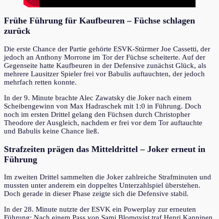
Frühe Führung für Kaufbeuren – Füchse schlagen
zurück
Die erste Chance der Partie gehörte ESVK-Stürmer Joe Cassetti, der
jedoch an Anthony Morrone im Tor der Füchse scheiterte. Auf der
Gegenseite hatte Kaufbeuren in der Defensive zunächst Glück, als
mehrere Lausitzer Spieler frei vor Babulis auftauchten, der jedoch
mehrfach retten konnte.
In der 9. Minute brachte Alec Zawatsky die Joker nach einem
Scheibengewinn von Max Hadraschek mit 1:0 in Führung. Doch
noch im ersten Drittel gelang den Füchsen durch Christopher
Theodore der Ausgleich, nachdem er frei vor dem Tor auftauchte
und Babulis keine Chance ließ.
Strafzeiten prägen das Mitteldrittel – Joker erneut in
Führung
Im zweiten Drittel sammelten die Joker zahlreiche Strafminuten und
mussten unter anderem ein doppeltes Unterzahlspiel überstehen.
Doch gerade in dieser Phase zeigte sich die Defensive stabil.
In der 28. Minute nutzte der ESVK ein Powerplay zur erneuten
Führung: Nach einem Pass von Sami Blomqvist traf Henri Kanninen