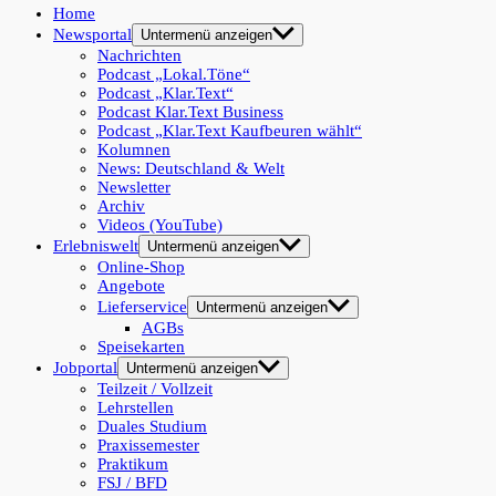
Home
Newsportal
Untermenü anzeigen
Nachrichten
Podcast „Lokal.Töne“
Podcast „Klar.Text“
Podcast Klar.Text Business
Podcast „Klar.Text Kaufbeuren wählt“
Kolumnen
News: Deutschland & Welt
Newsletter
Archiv
Videos (YouTube)
Erlebniswelt
Untermenü anzeigen
Online-Shop
Angebote
Lieferservice
Untermenü anzeigen
AGBs
Speisekarten
Jobportal
Untermenü anzeigen
Teilzeit / Vollzeit
Lehrstellen
Duales Studium
Praxissemester
Praktikum
FSJ / BFD