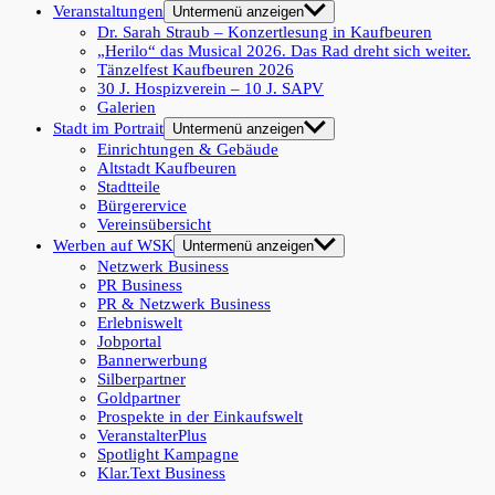
Veranstaltungen
Untermenü anzeigen
Dr. Sarah Straub – Konzertlesung in Kaufbeuren
„Herilo“ das Musical 2026. Das Rad dreht sich weiter.
Tänzelfest Kaufbeuren 2026
30 J. Hospizverein – 10 J. SAPV
Galerien
Stadt im Portrait
Untermenü anzeigen
Einrichtungen & Gebäude
Altstadt Kaufbeuren
Stadtteile
Bürgerervice
Vereinsübersicht
Werben auf WSK
Untermenü anzeigen
Netzwerk Business
PR Business
PR & Netzwerk Business
Erlebniswelt
Jobportal
Bannerwerbung
Silberpartner
Goldpartner
Prospekte in der Einkaufswelt
VeranstalterPlus
Spotlight Kampagne
Klar.Text Business