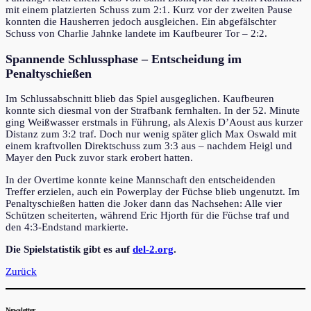
mit einem platzierten Schuss zum 2:1. Kurz vor der zweiten Pause
konnten die Hausherren jedoch ausgleichen. Ein abgefälschter
Schuss von Charlie Jahnke landete im Kaufbeurer Tor – 2:2.
Spannende Schlussphase – Entscheidung im
Penaltyschießen
Im Schlussabschnitt blieb das Spiel ausgeglichen. Kaufbeuren
konnte sich diesmal von der Strafbank fernhalten. In der 52. Minute
ging Weißwasser erstmals in Führung, als Alexis D’Aoust aus kurzer
Distanz zum 3:2 traf. Doch nur wenig später glich Max Oswald mit
einem kraftvollen Direktschuss zum 3:3 aus – nachdem Heigl und
Mayer den Puck zuvor stark erobert hatten.
In der Overtime konnte keine Mannschaft den entscheidenden
Treffer erzielen, auch ein Powerplay der Füchse blieb ungenutzt. Im
Penaltyschießen hatten die Joker dann das Nachsehen: Alle vier
Schützen scheiterten, während Eric Hjorth für die Füchse traf und
den 4:3-Endstand markierte.
Die Spielstatistik gibt es auf
del-2.org
.
Zurück
Newsletter