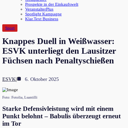
Prospekte in der Einkaufswelt
VeranstalterPlus
Spotlight Kampagne
Klar.Text Business
Sport
Knappes Duell in Weißwasser:
ESVK unterliegt den Lausitzer
Füchsen nach Penaltyschießen
ESVK
|
6. Oktober 2025
Foto: Fotolia, Lsantilli
Starke Defensivleistung wird mit einem
Punkt belohnt – Babulis überzeugt erneut
im Tor