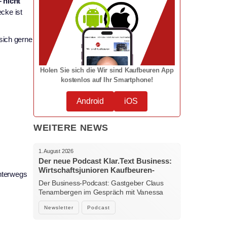
 nicht
cke ist
sich gerne
Holen Sie sich die Wir sind Kaufbeuren App
kostenlos auf Ihr Smartphone!
Android
iOS
WEITERE NEWS
1. August 2026
Der neue Podcast Klar.Text Business:
Wirtschaftsjunioren Kaufbeuren-
unterwegs
Ostallgäu – Menschen, Ideen und
Der Business-Podcast: Gastgeber Claus
starke Verbindungen
Tenambergen im Gespräch mit Vanessa
Bockhorni…
Newsletter
Podcast