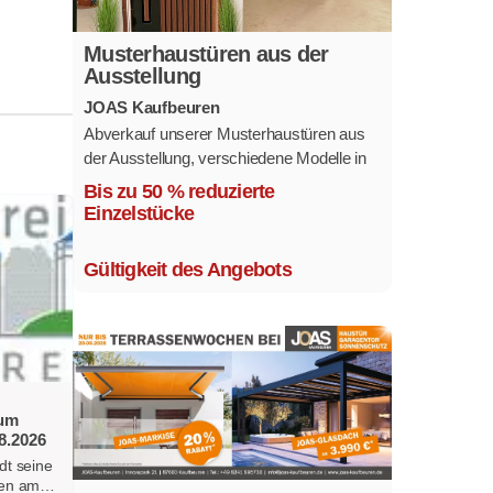
Musterhaustüren aus der
Ausstellung
JOAS Kaufbeuren
Abverkauf unserer Musterhaustüren aus
der Ausstellung, verschiedene Modelle in
mehreren Farben und
Bis zu 50 % reduzierte
Ausstattungsvarianten.
Einzelstücke
Größe 1,1 x 2,1 m.
Gültigkeit des Angebots
zum
8.2026
dt seine
erten am…