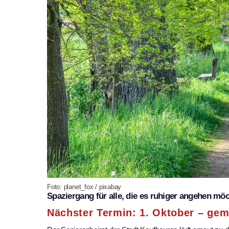
Foto: planet_fox / pixabay
Spaziergang für alle, die es ruhiger angehen mö
Nächster Termin: 1. Oktober – gem