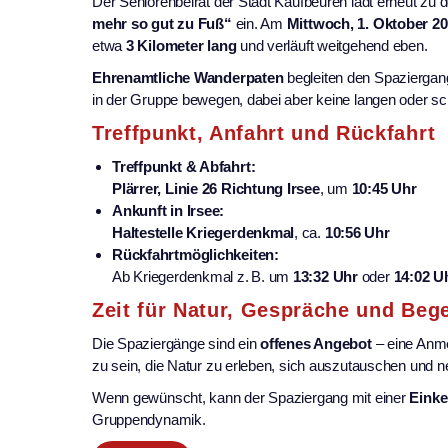
Der Seniorenbeirat der Stadt Kaufbeuren lädt erneut zu
mehr so gut zu Fuß“
ein. Am
Mittwoch, 1. Oktober 2
etwa
3 Kilometer lang
und verläuft weitgehend eben.
Ehrenamtliche Wanderpaten
begleiten den Spaziergang
in der Gruppe bewegen, dabei aber keine langen oder s
Treffpunkt, Anfahrt und Rückfahrt
Treffpunkt & Abfahrt:
Plärrer, Linie 26 Richtung Irsee
, um
10:45 Uhr
Ankunft in Irsee:
Haltestelle Kriegerdenkmal
, ca.
10:56 Uhr
Rückfahrtmöglichkeiten:
Ab Kriegerdenkmal z. B. um
13:32 Uhr
oder
14:02 U
Zeit für Natur, Gespräche und Be
Die Spaziergänge sind ein
offenes Angebot
– eine Anme
zu sein, die Natur zu erleben, sich auszutauschen und 
Wenn gewünscht, kann der Spaziergang mit einer
Einke
Gruppendynamik.