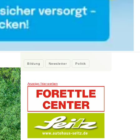
WEITERE NEWS
2. August 2026
Kleine Beiträge, die Großes bewirken
Kleine Beiträge die großes bewirken:
Stadtrat Tamur Khan beteiligte sich…
Bildung
Newsletter
Politik
Anzeige / hier werben