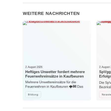
WEITERE NACHRICHTEN
2. August 2026
2. August
Heftiges Unwetter fordert mehrere
SpVgg 
Feuerwehreinsätze in Kaufbeuren
Erfolg
Nieder
Mehrere Unwettereinsätze für die
Die SpV
Feuerwehren in Kaufbeuren 🌩️🚒 Das
Bezirks
heftige…
Bildung
Newsle