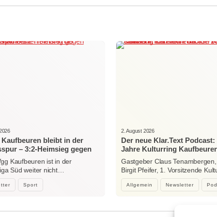
 2026
2. August 2026
Kaufbeuren bleibt in der
Der neue Klar.Text Podcast:
sspur – 3:2-Heimsieg gegen
Jahre Kulturring Kaufbeuren
sonthofen
zwischen Jubiläum, Ehrena
gg Kaufbeuren ist in der
Gastgeber Claus Tenambergen,
der Kraft der Kultur
liga Süd weiter nicht…
Birgit Pfeifer, 1. Vorsitzende Kult
Kaufbeuren…
tter
Sport
Allgemein
Newsletter
Pod