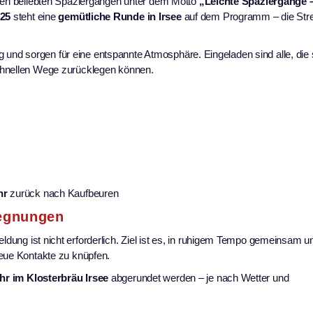
 den beliebten Spaziergängen unter dem Motto
„Leichte Spaziergänge –
025
steht eine
gemütliche Runde in Irsee
auf dem Programm – die Stre
 und sorgen für eine entspannte Atmosphäre. Eingeladen sind alle, die 
chnellen Wege zurücklegen können.
hr
zurück nach Kaufbeuren
gegnungen
ldung ist nicht erforderlich. Ziel ist es, in ruhigem Tempo gemeinsam 
neue Kontakte zu knüpfen.
hr im Klosterbräu Irsee
abgerundet werden – je nach Wetter und