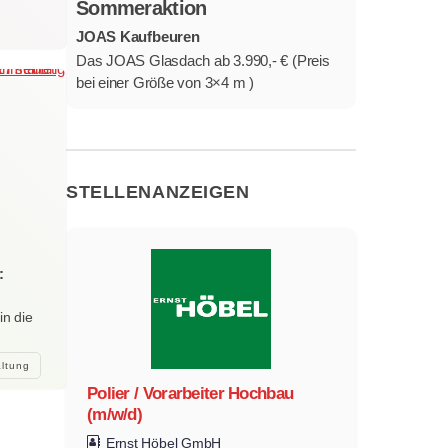
Sommeraktion
JOAS Kaufbeuren
Das JOAS Glasdach ab 3.990,- € (Preis
bei einer Größe von 3×4 m )
STELLENANZEIGEN
:
in die
altung
Polier / Vorarbeiter Hochbau
(m/w/d)
Ernst Höbel GmbH