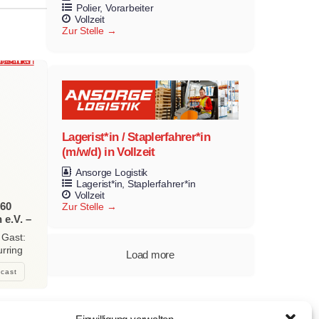
Polier
Vorarbeiter
Vollzeit
Zur Stelle
Lagerist*in / Staplerfahrer*in
(m/w/d) in Vollzeit
Ansorge Logistik
Lagerist*in
Staplerfahrer*in
Vollzeit
 60
Zur Stelle
 e.V. –
mt und
 Gast:
urring
Load more
cast