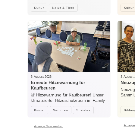
Kultur
Natur & Tiere
Kultur
3. August 2026
3. August
Erneute Hitzewarnung für
Neuzug
Kaufbeuren
Neuzuga
🚨 Hitzewarnung für Kaufbeuren! Unser
Sammlun
klimatisierter Hitzeschutzraum im Family
Woche
Center…
Kinder
Senioren
Soziales
Bildun
Anzeige 
Anzeige / hier werben