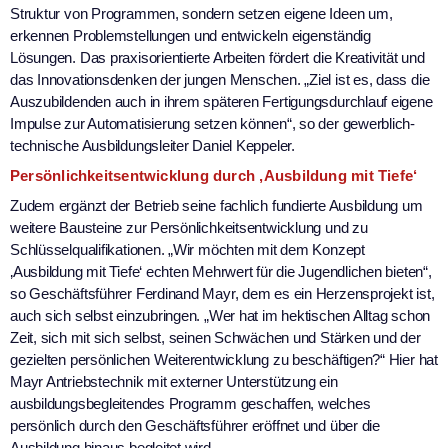
Struktur von Programmen, sondern setzen eigene Ideen um,
erkennen Problemstellungen und entwickeln eigenständig
Lösungen. Das praxisorientierte Arbeiten fördert die Kreativität und
das Innovationsdenken der jungen Menschen. „Ziel ist es, dass die
Auszubildenden auch in ihrem späteren Fertigungsdurchlauf eigene
Impulse zur Automatisierung setzen können“, so der gewerblich-
technische Ausbildungsleiter Daniel Keppeler.
Persönlichkeitsentwicklung durch ‚Ausbildung mit Tiefe‘
Zudem ergänzt der Betrieb seine fachlich fundierte Ausbildung um
weitere Bausteine zur Persönlichkeitsentwicklung und zu
Schlüsselqualifikationen. „Wir möchten mit dem Konzept
‚Ausbildung mit Tiefe‘ echten Mehrwert für die Jugendlichen bieten“,
so Geschäftsführer Ferdinand Mayr, dem es ein Herzensprojekt ist,
auch sich selbst einzubringen. „Wer hat im hektischen Alltag schon
Zeit, sich mit sich selbst, seinen Schwächen und Stärken und der
gezielten persönlichen Weiterentwicklung zu beschäftigen?“ Hier hat
Mayr Antriebstechnik mit externer Unterstützung ein
ausbildungsbegleitendes Programm geschaffen, welches
persönlich durch den Geschäftsführer eröffnet und über die
Ausbildung hinaus begleitet wird.