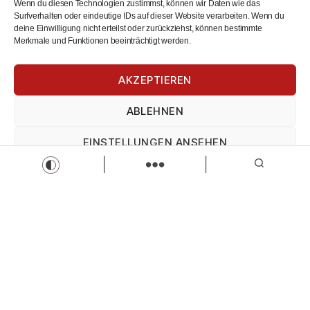
Zur Stelle
Wenn du diesen Technologien zustimmst, können wir Daten wie das
Surfverhalten oder eindeutige IDs auf dieser Website verarbeiten. Wenn du
deine Einwilligung nicht erteilst oder zurückziehst, können bestimmte
Merkmale und Funktionen beeinträchtigt werden.
AKZEPTIEREN
ABLEHNEN
EINSTELLUNGEN ANSEHEN
Specialist Process-Automation (m/w/d)
VWEW-energie
Impressum
Datenschutz
Impressum
Specialist Process-Automation
Vollzeit
Zur Stelle
Load more