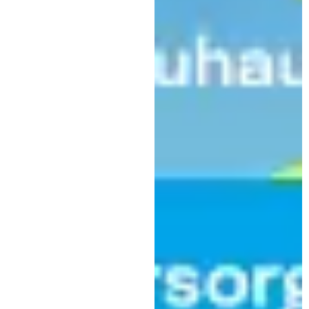
Wir
sind
Kaufbeuren
,
Karriere
Wirtschaft
Berufsstart mit Perspektive: 25
Auszubildende starten bei Mayr
Antriebstechnik