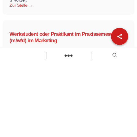
Vollzeit
Zur Stelle
Werkstudent oder Praktikant im Praxissemester
(m/w/d) im Marketing
Spedition Ansorge GmbH & Co.KG
Werkstudent oder Praktikant im Praxissemester (m/w/d) im
Marketing
Praktikum
Praxissemester
Werkstudent
Zur Stelle
Load more