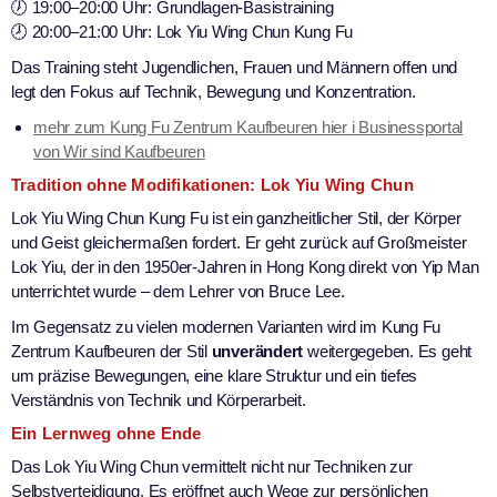
🕖 19:00–20:00 Uhr: Grundlagen-Basistraining
🕗 20:00–21:00 Uhr: Lok Yiu Wing Chun Kung Fu
Das Training steht Jugendlichen, Frauen und Männern offen und
legt den Fokus auf Technik, Bewegung und Konzentration.
mehr zum Kung Fu Zentrum Kaufbeuren hier i Businessportal
von Wir sind Kaufbeuren
Tradition ohne Modifikationen: Lok Yiu Wing Chun
Lok Yiu Wing Chun Kung Fu ist ein ganzheitlicher Stil, der Körper
und Geist gleichermaßen fordert. Er geht zurück auf Großmeister
Lok Yiu, der in den 1950er-Jahren in Hong Kong direkt von Yip Man
unterrichtet wurde – dem Lehrer von Bruce Lee.
Im Gegensatz zu vielen modernen Varianten wird im Kung Fu
Zentrum Kaufbeuren der Stil
unverändert
weitergegeben. Es geht
um präzise Bewegungen, eine klare Struktur und ein tiefes
Verständnis von Technik und Körperarbeit.
Ein Lernweg ohne Ende
Das Lok Yiu Wing Chun vermittelt nicht nur Techniken zur
Selbstverteidigung. Es eröffnet auch Wege zur persönlichen