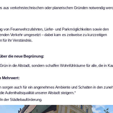
e es aus verkehrstechnischen oder planerischen Gründen notwendig wer
ung von Feuerwehrzufahrten, Liefer- und Parkmöglichkeiten sowie den
enden Verkehr umgesetzt – dabei kam es zeitweise zu kurzzeitigen
 für ihr Verständnis.
 über die neue Begrünung:
rün in die Altstadt, sondern schaffen Wohnfühlräume für alle, die in K
n Mehrwert:
rn sorgen auch für ein angenehmes Ambiente und Schatten in den zun
 Aufenthaltsqualität unserer Altstadt steigern.“
ln der Städtebauförderung.