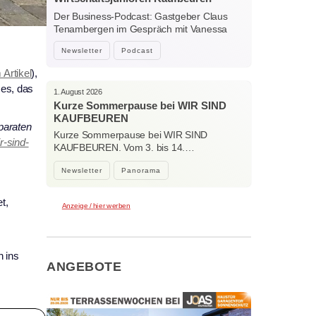
Ostallgäu – Menschen, Ideen und
Der Business-Podcast: Gastgeber Claus
starke Verbindungen
Tenambergen im Gespräch mit Vanessa
Bockhorni…
Newsletter
Podcast
Artikel
),
 es, das
1. August 2026
Kurze Sommerpause bei WIR SIND
KAUFBEUREN
paraten
Kurze Sommerpause bei WIR SIND
r-sind-
KAUFBEUREN. Vom 3. bis 14.…
Newsletter
Panorama
t,
Anzeige / hier werben
h ins
ANGEBOTE