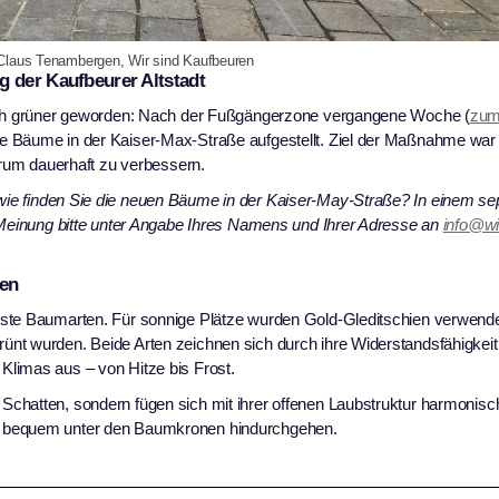
 Claus Tenambergen, Wir sind Kaufbeuren
g der Kaufbeurer Altstadt
noch grüner geworden: Nach der Fußgängerzone vergangene Woche (
zum 
e Bäume in der Kaiser-Max-Straße aufgestellt. Ziel der Maßnahme war
trum dauerhaft zu verbessern.
wie finden Sie die neuen Bäume in der Kaiser-May-Straße? In einem se
e Meinung bitte unter Angabe Ihres Namens und Ihrer Adresse an
info@wi
ten
este Baumarten. Für sonnige Plätze wurden Gold-Gleditschien verwende
nt wurden. Beide Arten zeichnen sich durch ihre Widerstandsfähigkeit
limas aus – von Hitze bis Frost.
chatten, sondern fügen sich mit ihrer offenen Laubstruktur harmonisc
n bequem unter den Baumkronen hindurchgehen.