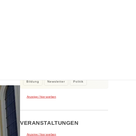
WEITERE NEWS
e
2. August 2026
Kleine Beiträge, die Großes bewirken
Kleine Beiträge die großes bewirken:
Stadtrat Tamur Khan beteiligte sich…
Bildung
Newsletter
Politik
Anzeige / hier werben
VERANSTALTUNGEN
Anzeige / hier werben