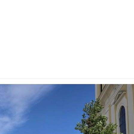
one: Jetzt wurde auch di
egrünt