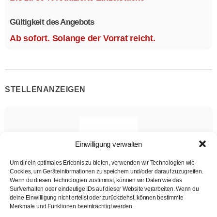
Größe 1,1 x 2,1 m.
Gültigkeit des Angebots
Ab sofort. Solange der Vorrat reicht.
STELLENANZEIGEN
Einwilligung verwalten
Um dir ein optimales Erlebnis zu bieten, verwenden wir Technologien wie
Cookies, um Geräteinformationen zu speichern und/oder darauf zuzugreifen.
Wenn du diesen Technologien zustimmst, können wir Daten wie das
CNC-Maschinenbediener Fräsen m/w/d
Surfverhalten oder eindeutige IDs auf dieser Website verarbeiten. Wenn du
deine Einwilligung nicht erteilst oder zurückziehst, können bestimmte
HAWE Hydraulik
Merkmale und Funktionen beeinträchtigt werden.
CNC-Maschinenbediener Fräsen
Vollzeit