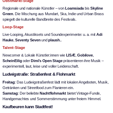
Obstmarkt-Stage
Regionale und nationale Künstler – von
Loamsiada
bis
Skyline
Green
. Die Mischung aus Mundart, Ska, Indie und Urban Brass
spiegelt die kulturelle Bandbreite des Festivals.
Loop-Stage
Live-Looping, Akustiksets und Soundexperimente: u. a. mit
Adi
Hauke
,
Seventy Seven
und
plaush.
.
Talent-Stage
Newcomer & Lokale Künstler:innen wie
LISÆ
,
Gobilove
,
ScheinEilig
oder
Dimi’s Open Stage
präsentieren ihre Musik –
experimentell, laut, leise und voller Leidenschaft.
Ludwigstraße: Straßenfest & Flohmarkt
Freitag:
Das Ludwigstraßenfest lädt mit lokalen Angeboten, Musik,
Getränken und Streetfood zum Flanieren ein.
Samstag:
Der beliebte
Nachtflohmarkt
bietet Vintage-Funde,
Handgemachtes und Sommerstimmung unter freiem Himmel.
Kaufbeuren kann Stadtfest!