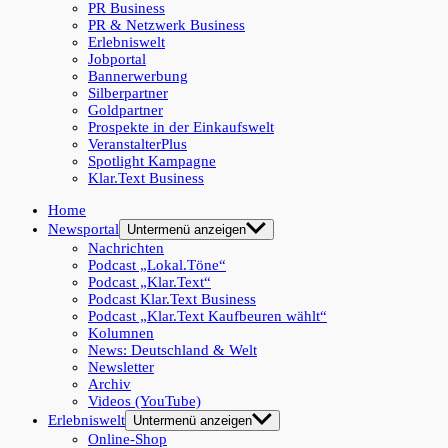
PR Business
PR & Netzwerk Business
Erlebniswelt
Jobportal
Bannerwerbung
Silberpartner
Goldpartner
Prospekte in der Einkaufswelt
VeranstalterPlus
Spotlight Kampagne
Klar.Text Business
Home
Newsportal
Untermenü anzeigen
Nachrichten
Podcast „Lokal.Töne“
Podcast „Klar.Text“
Podcast Klar.Text Business
Podcast „Klar.Text Kaufbeuren wählt“
Kolumnen
News: Deutschland & Welt
Newsletter
Archiv
Videos (YouTube)
Erlebniswelt
Untermenü anzeigen
Online-Shop