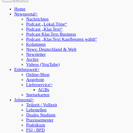
Home
Newsportal
Nachrichten
Podcast „Lokal.Töne“
Podcast „Klar.Text“
Podcast Klar.Text Business
Podcast „Klar.Text Kaufbeuren wählt“
Kolumnen
News: Deutschland & Welt
Newsletter
Archiv
Videos (YouTube)
Erlebniswelt
Online-Shop
Angebote
Lieferservice
AGBs
Speisekarten
Jobportal
Teilzeit / Vollzeit
Lehrstellen
Duales Studium
Praxissemester
Praktikum
FSJ / BFD