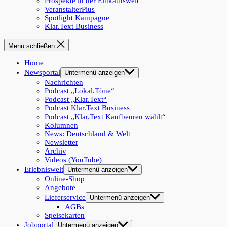
Prospekte in der Einkaufswelt
VeranstalterPlus
Spotlight Kampagne
Klar.Text Business
Menü schließen
Home
Newsportal
Untermenü anzeigen
Nachrichten
Podcast „Lokal.Töne“
Podcast „Klar.Text“
Podcast Klar.Text Business
Podcast „Klar.Text Kaufbeuren wählt“
Kolumnen
News: Deutschland & Welt
Newsletter
Archiv
Videos (YouTube)
Erlebniswelt
Untermenü anzeigen
Online-Shop
Angebote
Lieferservice
Untermenü anzeigen
AGBs
Speisekarten
Jobportal
Untermenü anzeigen