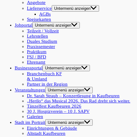
Angebote
Lieferservice
Untermenü anzeigen
AGBs
Speisekarten
Jobportal
Untermenü anzeigen
Teilzeit / Vollzeit
Lehrstellen
Duales Studium
Praxissemester
Praktikum
FSJ / BFD
Ehrenamt
Businessportal
Untermenü anzeigen
Branchenbuch KF
& Umland
Partner in der Region
Veranstaltungen
Untermenü anzeigen
Dr. Sarah Straub – Konzertlesung in Kaufbeuren
„Herilo“ das Musical 2026. Das Rad dreht sich weiter.
Tänzelfest Kaufbeuren 2026
30 J. Hospizverein – 10 J. SAPV
Galerien
Stadt im Portrait
Untermenü anzeigen
Einrichtungen & Gebäude
Altstadt Kaufbeuren