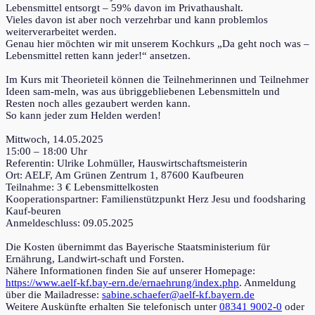
Lebensmittel entsorgt – 59% davon im Privathaushalt.
Vieles davon ist aber noch verzehrbar und kann problemlos
weiterverarbeitet werden.
Genau hier möchten wir mit unserem Kochkurs „Da geht noch was –
Lebensmittel retten kann jeder!“ ansetzen.
Im Kurs mit Theorieteil können die Teilnehmerinnen und Teilnehmer
Ideen sam-meln, was aus übriggebliebenen Lebensmitteln und
Resten noch alles gezaubert werden kann.
So kann jeder zum Helden werden!
Mittwoch, 14.05.2025
15:00 – 18:00 Uhr
Referentin: Ulrike Lohmüller, Hauswirtschaftsmeisterin
Ort: AELF, Am Grünen Zentrum 1, 87600 Kaufbeuren
Teilnahme: 3 € Lebensmittelkosten
Kooperationspartner: Familienstützpunkt Herz Jesu und foodsharing
Kauf-beuren
Anmeldeschluss: 09.05.2025
Die Kosten übernimmt das Bayerische Staatsministerium für
Ernährung, Landwirt-schaft und Forsten.
Nähere Informationen finden Sie auf unserer Homepage:
https://www.aelf-kf.bay-ern.de/ernaehrung/index.php
. Anmeldung
über die Mailadresse:
sabine.schaefer@aelf-kf.bayern.de
Weitere Auskünfte erhalten Sie telefonisch unter
08341 9002-0
oder