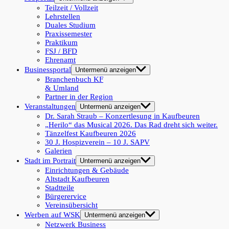
Teilzeit / Vollzeit
Lehrstellen
Duales Studium
Praxissemester
Praktikum
FSJ / BFD
Ehrenamt
Businessportal
Untermenü anzeigen
Branchenbuch KF
& Umland
Partner in der Region
Veranstaltungen
Untermenü anzeigen
Dr. Sarah Straub – Konzertlesung in Kaufbeuren
„Herilo“ das Musical 2026. Das Rad dreht sich weiter.
Tänzelfest Kaufbeuren 2026
30 J. Hospizverein – 10 J. SAPV
Galerien
Stadt im Portrait
Untermenü anzeigen
Einrichtungen & Gebäude
Altstadt Kaufbeuren
Stadtteile
Bürgerervice
Vereinsübersicht
Werben auf WSK
Untermenü anzeigen
Netzwerk Business