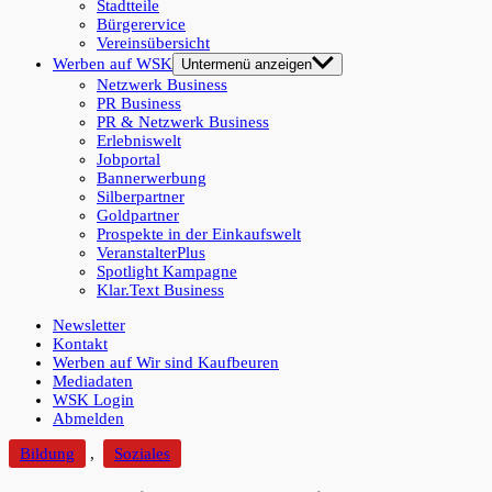
Stadtteile
Bürgerervice
Vereinsübersicht
Werben auf WSK
Untermenü anzeigen
Netzwerk Business
PR Business
PR & Netzwerk Business
Erlebniswelt
Jobportal
Bannerwerbung
Silberpartner
Goldpartner
Prospekte in der Einkaufswelt
VeranstalterPlus
Spotlight Kampagne
Klar.Text Business
Newsletter
Kontakt
Werben auf Wir sind Kaufbeuren
Mediadaten
WSK Login
Abmelden
Bildung
,
Soziales