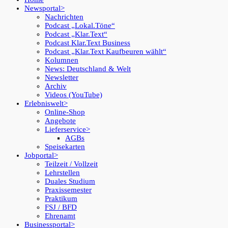
Newsportal
Nachrichten
Podcast „Lokal.Töne“
Podcast „Klar.Text“
Podcast Klar.Text Business
Podcast „Klar.Text Kaufbeuren wählt“
Kolumnen
News: Deutschland & Welt
Newsletter
Archiv
Videos (YouTube)
Erlebniswelt
Online-Shop
Angebote
Lieferservice
AGBs
Speisekarten
Jobportal
Teilzeit / Vollzeit
Lehrstellen
Duales Studium
Praxissemester
Praktikum
FSJ / BFD
Ehrenamt
Businessportal