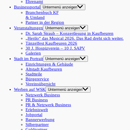
Ehrenamt
Businessportal
Untermenü anzeigen
Branchenbuch KF
& Umland
Partner in der Region
Veranstaltungen
Untermenü anzeigen
Dr. Sarah Straub – Konzertlesung in Kaufbeuren
„Herilo“ das Musical 2026. Das Rad dreht sich weiter.
Tänzelfest Kaufbeuren 2026
30 J. Hospizverein – 10 J. SAPV
Galerien
Stadt im Portrait
Untermenü anzeigen
Einrichtungen & Gebäude
Altstadt Kaufbeuren
Stadtteile
Bürgerervice
Vereinsübersicht
Werben auf WSK
Untermenü anzeigen
Netzwerk Business
PR Business
PR & Netzwerk Business
Erlebniswelt
Jobportal
Bannerwerbung
Silberpartner
Goldpartner