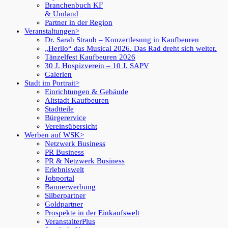
Branchenbuch KF
& Umland
Partner in der Region
Veranstaltungen
Dr. Sarah Straub – Konzertlesung in Kaufbeuren
„Herilo“ das Musical 2026. Das Rad dreht sich weiter.
Tänzelfest Kaufbeuren 2026
30 J. Hospizverein – 10 J. SAPV
Galerien
Stadt im Portrait
Einrichtungen & Gebäude
Altstadt Kaufbeuren
Stadtteile
Bürgerervice
Vereinsübersicht
Werben auf WSK
Netzwerk Business
PR Business
PR & Netzwerk Business
Erlebniswelt
Jobportal
Bannerwerbung
Silberpartner
Goldpartner
Prospekte in der Einkaufswelt
VeranstalterPlus