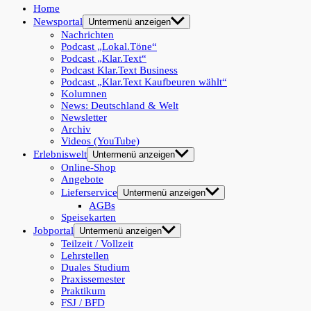
Home
Newsportal
Untermenü anzeigen
Nachrichten
Podcast „Lokal.Töne“
Podcast „Klar.Text“
Podcast Klar.Text Business
Podcast „Klar.Text Kaufbeuren wählt“
Kolumnen
News: Deutschland & Welt
Newsletter
Archiv
Videos (YouTube)
Erlebniswelt
Untermenü anzeigen
Online-Shop
Angebote
Lieferservice
Untermenü anzeigen
AGBs
Speisekarten
Jobportal
Untermenü anzeigen
Teilzeit / Vollzeit
Lehrstellen
Duales Studium
Praxissemester
Praktikum
FSJ / BFD