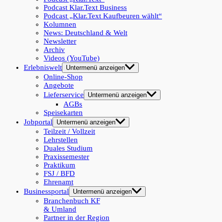
Podcast Klar.Text Business
Podcast „Klar.Text Kaufbeuren wählt“
Kolumnen
News: Deutschland & Welt
Newsletter
Archiv
Videos (YouTube)
Erlebniswelt
Untermenü anzeigen
Online-Shop
Angebote
Lieferservice
Untermenü anzeigen
AGBs
Speisekarten
Jobportal
Untermenü anzeigen
Teilzeit / Vollzeit
Lehrstellen
Duales Studium
Praxissemester
Praktikum
FSJ / BFD
Ehrenamt
Businessportal
Untermenü anzeigen
Branchenbuch KF
& Umland
Partner in der Region