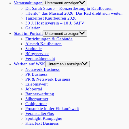
Veranstaltungen
Untermenü anzeigen
Dr. Sarah Straub – Konzertlesung in Kaufbeuren
„Herilo“ das Musical 2026. Das Rad dreht sich weiter.
Tänzelfest Kaufbeuren 2026
30 J. Hospizverein – 10 J. SAPV
Galerien
Stadt im Portrait
Untermenü anzeigen
Einrichtungen & Gebäude
Altstadt Kaufbeuren
Stadtteile
Bürgerervice
Vereinsübersicht
Werben auf WSK
Untermenü anzeigen
Netzwerk Business
PR Business
PR & Netzwerk Business
Erlebniswelt
Jobportal
Bannerwerbung
Silberpartner
Goldpartner
Prospekte in der Einkaufswelt
VeranstalterPlus
Spotlight Kampagne
Klar.Text Business