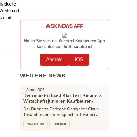
viduelle
 Werte und
ch mit
WSK NEWS APP
Holen Sie sich die Wir sind Kaufbeuren App
kostenlos auf Ihr Smartphone!
Android
iOS
WEITERE NEWS
1. August 2026
Der neue Podcast Klar.Text Business:
Wirtschaftsjunioren Kaufbeuren-
Ostallgäu – Menschen, Ideen und
Der Business-Podcast: Gastgeber Claus
starke Verbindungen
Tenambergen im Gespräch mit Vanessa
Bockhorni…
Newsletter
Podcast