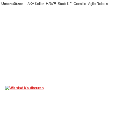
Unterstützer:
AXA Koller
HAWE
Stadt KF
Consilio
Agile Robots
Wir
sind