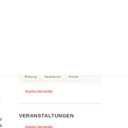
WEITERE NEWS
2. August 2026
Kleine Beiträge, die Großes bewirken
Kleine Beiträge die großes bewirken:
Stadtrat Tamur Khan beteiligte sich…
Bildung
Newsletter
Politik
Anzeige / hier werben
n
VERANSTALTUNGEN
e
a
Anzeige / hier werben