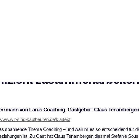
Podcast: Coaching als
 – Potenziale entfalten,
effizient zusammenarbeiten
 Herrmann von Larus Coaching. Gastgeber: Claus Tenamberge
 www.wir-sind-kaufbeuren.de/klartext
um das spannende Thema Coaching – und warum es so entscheidend für di
iehungen ist. Zu Gast hat Claus Tenambergen diesmal Stefanie Sous