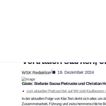
Kaufbeuren
Podcast
Der neue Klar.Text-
Schlüssel zum Erfolg
Vertrauen stärken, 
|
19. Dezember 2024
WSK Redaktion
Gäste: Stefanie Sousa Pietruske und Christian
zum aktuellen Podcast hier auf Wir sind Kaufbeuren:
In der aktuellen Folge von Klar.Text dreht sich alles 
Zusammenarbeit, Führung und zwischenmenschliche Bez