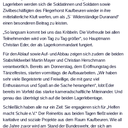
Lagerleben werden sich die Soldatinnen und Soldaten sowie
Zivilbeschäftigten des Fliegerhorst Kaufbeuren wieder in ihre
mittelalterliche Kluft werfen, um als „S` Widerständige Duranand“
einen besonderen Beitrag zu leisten.
„So langsam kommt bei uns das Kribbeln. Die Vorfreude bei allen
Teilnehmenden wird von Tag zu Tag größer“, so Hauptmann
Christian Eder, der als Lagerkommandant fungiert.
Für den Ablauf sowie Auf- und Abbau zeigen sich zudem die beiden
Stabsfeldwebel Martin Mayer und Christian Herschmann
verantwortlich. Bereits am Donnerstag, dem Eröffnungstag des
Tänzelfestes, starten vormittags die Aufbauarbeiten. „Wir haben
sehr viele Begeisterte und Freiwillige, die mit ganz viel
Enthusiasmus und Spaß an die Sache herangehen“, lobt Eder
bereits im Vorfeld das starke kameradschaftliche Miteinander. Und
genau das überträgt sich auf die beiden Lagerlebentage.
Schließlich haben alle nur ein Ziel: Sie engagieren sich für „Helfen
macht Schule e.V.“ Der Reinerlös aus beiden Tagen fließt wieder in
karitative und soziale Projekte aus dem Raum Kaufbeuren. Wie all
die Jahre zuvor wird am Stand der Bundeswehr, der sich am