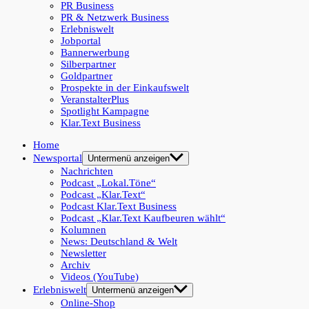
PR Business
PR & Netzwerk Business
Erlebniswelt
Jobportal
Bannerwerbung
Silberpartner
Goldpartner
Prospekte in der Einkaufswelt
VeranstalterPlus
Spotlight Kampagne
Klar.Text Business
Home
Newsportal
Untermenü anzeigen
Nachrichten
Podcast „Lokal.Töne“
Podcast „Klar.Text“
Podcast Klar.Text Business
Podcast „Klar.Text Kaufbeuren wählt“
Kolumnen
News: Deutschland & Welt
Newsletter
Archiv
Videos (YouTube)
Erlebniswelt
Untermenü anzeigen
Online-Shop