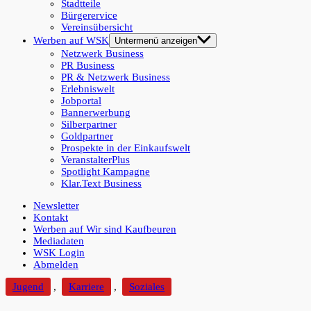
Stadtteile
Bürgerervice
Vereinsübersicht
Werben auf WSK
Untermenü anzeigen
Netzwerk Business
PR Business
PR & Netzwerk Business
Erlebniswelt
Jobportal
Bannerwerbung
Silberpartner
Goldpartner
Prospekte in der Einkaufswelt
VeranstalterPlus
Spotlight Kampagne
Klar.Text Business
Newsletter
Kontakt
Werben auf Wir sind Kaufbeuren
Mediadaten
WSK Login
Abmelden
Jugend
,
Karriere
,
Soziales