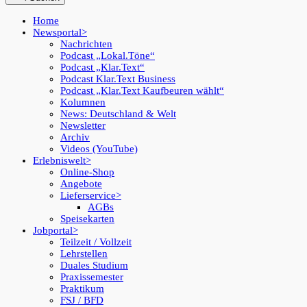
Home
Newsportal
Nachrichten
Podcast „Lokal.Töne“
Podcast „Klar.Text“
Podcast Klar.Text Business
Podcast „Klar.Text Kaufbeuren wählt“
Kolumnen
News: Deutschland & Welt
Newsletter
Archiv
Videos (YouTube)
Erlebniswelt
Online-Shop
Angebote
Lieferservice
AGBs
Speisekarten
Jobportal
Teilzeit / Vollzeit
Lehrstellen
Duales Studium
Praxissemester
Praktikum
FSJ / BFD