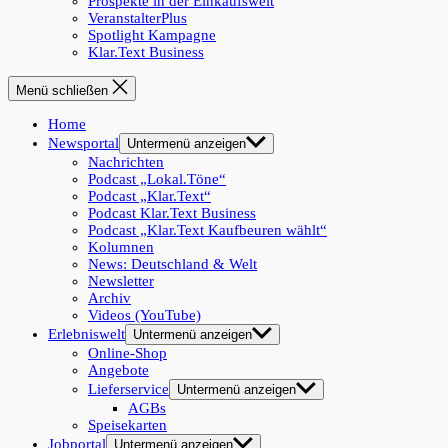
Prospekte in der Einkaufswelt
VeranstalterPlus
Spotlight Kampagne
Klar.Text Business
Menü schließen
Home
Newsportal
Untermenü anzeigen
Nachrichten
Podcast „Lokal.Töne“
Podcast „Klar.Text“
Podcast Klar.Text Business
Podcast „Klar.Text Kaufbeuren wählt“
Kolumnen
News: Deutschland & Welt
Newsletter
Archiv
Videos (YouTube)
Erlebniswelt
Untermenü anzeigen
Online-Shop
Angebote
Lieferservice
Untermenü anzeigen
AGBs
Speisekarten
Jobportal
Untermenü anzeigen