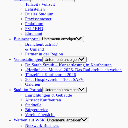
Teilzeit / Vollzeit
Lehrstellen
Duales Studium
Praxissemester
Praktikum
FSJ / BFD
Ehrenamt
Businessportal
Untermenü anzeigen
Branchenbuch KF
& Umland
Partner in der Region
Veranstaltungen
Untermenü anzeigen
Dr. Sarah Straub – Konzertlesung in Kaufbeuren
„Herilo“ das Musical 2026. Das Rad dreht sich weiter.
Tänzelfest Kaufbeuren 2026
30 J. Hospizverein – 10 J. SAPV
Galerien
Stadt im Portrait
Untermenü anzeigen
Einrichtungen & Gebäude
Altstadt Kaufbeuren
Stadtteile
Bürgerervice
Vereinsübersicht
Werben auf WSK
Untermenü anzeigen
Netzwerk Business