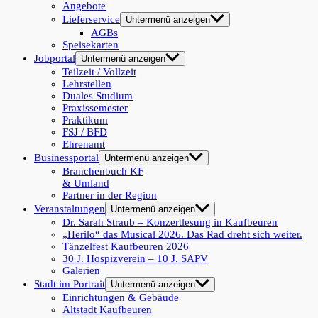
Angebote
Lieferservice
Untermenü anzeigen
AGBs
Speisekarten
Jobportal
Untermenü anzeigen
Teilzeit / Vollzeit
Lehrstellen
Duales Studium
Praxissemester
Praktikum
FSJ / BFD
Ehrenamt
Businessportal
Untermenü anzeigen
Branchenbuch KF
& Umland
Partner in der Region
Veranstaltungen
Untermenü anzeigen
Dr. Sarah Straub – Konzertlesung in Kaufbeuren
„Herilo“ das Musical 2026. Das Rad dreht sich weiter.
Tänzelfest Kaufbeuren 2026
30 J. Hospizverein – 10 J. SAPV
Galerien
Stadt im Portrait
Untermenü anzeigen
Einrichtungen & Gebäude
Altstadt Kaufbeuren