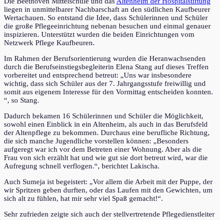
Die Beethoven Mittelschule und das
Altenheim der Hospitalstiftung
liegen in unmittelbarer Nachbarschaft an den südlichen Kaufbeurer
Wertachauen. So entstand die Idee, dass Schülerinnen und Schüler
die große Pflegeeinrichtung nebenan besuchen und einmal genauer
inspizieren. Unterstützt wurden die beiden Einrichtungen vom
Netzwerk Pflege Kaufbeuren.
Im Rahmen der Berufsorientierung wurden die Heranwachsenden
durch die Berufseinstiegsbegleiterin Elena Stang auf dieses Treffen
vorbereitet und entsprechend betreut: „Uns war insbesondere
wichtig, dass sich Schüler aus der 7. Jahrgangsstufe freiwillig und
somit aus eigenem Interesse für den Vormittag entscheiden konnten.
“, so Stang.
Dadurch bekamen 16 Schülerinnen und Schüler die Möglichkeit,
sowohl einen Einblick in ein Altenheim, als auch in das Berufsfeld
der Altenpflege zu bekommen. Durchaus eine berufliche Richtung,
die sich manche Jugendliche vorstellen können: „Besonders
aufgeregt war ich vor dem Betreten einer Wohnung. Aber als die
Frau von sich erzählt hat und wie gut sie dort betreut wird, war die
Aufregung schnell verflogen.“, berichtet Lakischa.
Auch Sumeja ist begeistert: „Vor allem die Arbeit mit der Puppe, der
wir Spritzen geben durften, oder das Laufen mit den Gewichten, um
sich alt zu fühlen, hat mir sehr viel Spaß gemacht!“.
Sehr zufrieden zeigte sich auch der stellvertretende Pflegedienstleiter