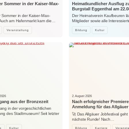
r Sommer in der Kaiser-Max-
Heimatkundlicher Ausflug 
Burgstall Eggenthal am 22.0
 Sommer in der Kaiser-Max-
Der Heimatverein Kaufbeuren lä
 Auch am Hafenmarkt kam die…
Mitglieder sowie alle Interessi
Veranstaltung
Bildung
Kultur
 2026
2. August 2026
ang aus der Bronzezeit
Nach erfolgreicher Premiere
Anmeldung für das Allgäuer
ng in der vorgeschichtlichen
Jobfestival 2027 startet
g des Stadtmuseum! Seit letzter
🚀 Das Allgäuer Jobfestival geht 
…
nächste Runde! Nach…
g
Kultur
Bildung
Karriere
Veranst