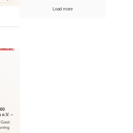
Load more
 60
 e.V. –
mt und
 Gast:
urring