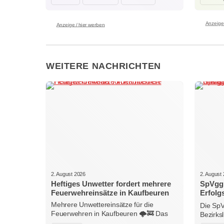
Anzeige 
Anzeige / hier werben
WEITERE NACHRICHTEN
2. August 2026
2. August
Heftiges Unwetter fordert mehrere
SpVgg 
Feuerwehreinsätze in Kaufbeuren
Erfolg
Nieder
Mehrere Unwettereinsätze für die
Die SpV
Feuerwehren in Kaufbeuren 🌩️🚒 Das
Bezirks
heftige…