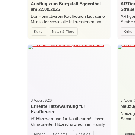
Ausflug zum Burgstall Eggenthal
ARTige
am 22.08.2026
Straße
Der Heimatverein Kaufbeuren lädt seine
ARTiger
Mitglieder sowie alle Interessierten am…
Straße
Kultur
Natur & Tiere
Kultur
3. August 2026
3. August
Erneute Hitzewarnung für
Neuzug
Kaufbeuren
Neuzuga
🚨 Hitzewarnung für Kaufbeuren! Unser
Sammlun
klimatisierter Hitzeschutzraum im Family
Woche
Center…
Kinder
Senioren
Soziales
Bildun