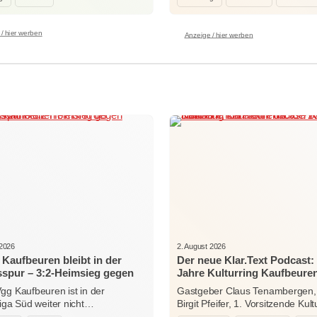
/ hier werben
Anzeige / hier werben
 2026
2. August 2026
Kaufbeuren bleibt in der
Der neue Klar.Text Podcast:
sspur – 3:2-Heimsieg gegen
Jahre Kulturring Kaufbeuren
sonthofen
zwischen Jubiläum, Ehrena
gg Kaufbeuren ist in der
Gastgeber Claus Tenambergen,
der Kraft der Kultur
liga Süd weiter nicht…
Birgit Pfeifer, 1. Vorsitzende Kult
Kaufbeuren…