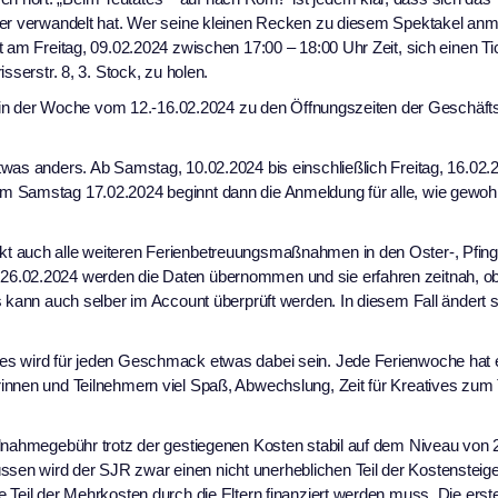
ager verwandelt hat. Wer seine kleinen Recken zu diesem Spektakel an
t am Freitag, 09.02.2024 zwischen 17:00 – 18:00 Uhr Zeit, sich einen T
sserstr. 8, 3. Stock, zu holen.
t, in der Woche vom 12.-16.02.2024 zu den Öffnungszeiten der Geschäfts
was anders. Ab Samstag, 10.02.2024 bis einschließlich Freitag, 16.02.
m Samstag 17.02.2024 beginnt dann die Anmeldung für alle, wie gewoh
t auch alle weiteren Ferienbetreuungsmaßnahmen in den Oster-, Pfing
6.02.2024 werden die Daten übernommen und sie erfahren zeitnah, ob
s kann auch selber im Account überprüft werden. In diesem Fall ändert 
es wird für jeden Geschmack etwas dabei sein. Jede Ferienwoche hat 
innen und Teilnehmern viel Spaß, Abwechslung, Zeit für Kreatives zum
ilnahmegebühr trotz der gestiegenen Kosten stabil auf dem Niveau von
en wird der SJR zwar einen nicht unerheblichen Teil der Kostensteig
e Teil der Mehrkosten durch die Eltern finanziert werden muss. Die ers