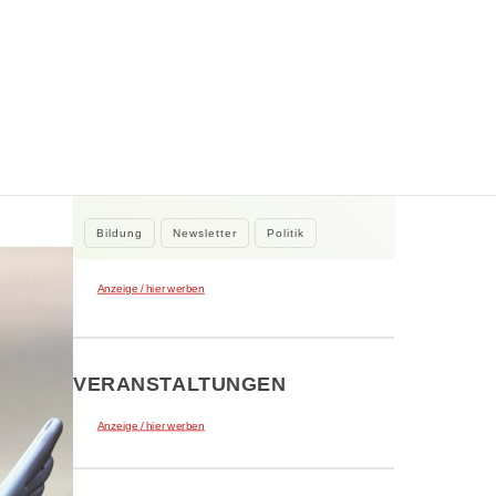
WEITERE NEWS
2. August 2026
Kleine Beiträge, die Großes bewirken
Kleine Beiträge die großes bewirken:
Stadtrat Tamur Khan beteiligte sich…
Bildung
Newsletter
Politik
Anzeige / hier werben
VERANSTALTUNGEN
Anzeige / hier werben