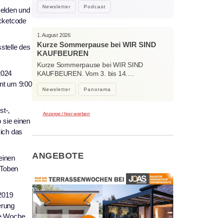
Bockhorni…
Newsletter
Podcast
melden und
icketcode
1. August 2026
Kurze Sommerpause bei WIR SIND
stelle des
KAUFBEUREN
Kurze Sommerpause bei WIR SIND
2024
KAUFBEUREN. Vom 3. bis 14.…
nt um 9:00
Newsletter
Panorama
st-,
Anzeige / hier werben
 sie einen
sich das
ANGEBOTE
einen
 Toben
 2019
erung
te Woche