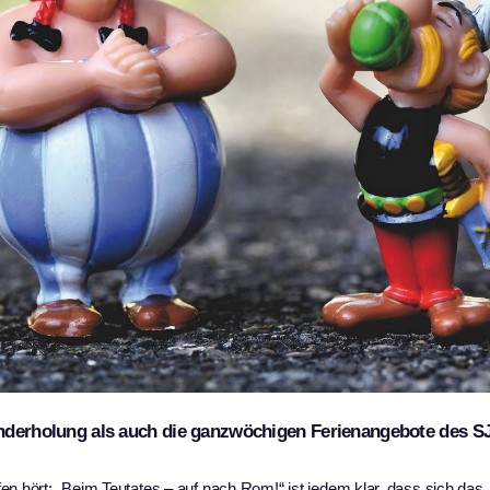
randerholung als auch die ganzwöchigen Ferienangebote des S
 hört: „Beim Teutates – auf nach Rom!“ ist jedem klar, dass sich das