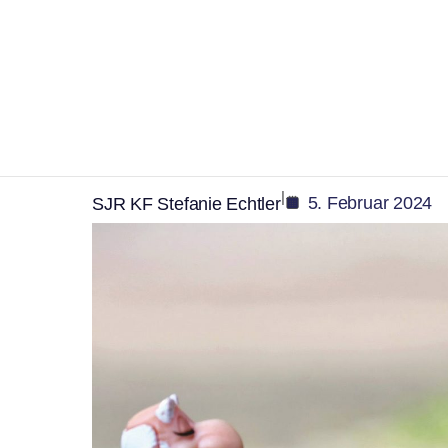
,
,
Jugend
Kinder
Veranstaltung
Beim Teutates! Die 
Stadtranderholung 2
|
5. Februar 2024
SJR KF Stefanie Echtler