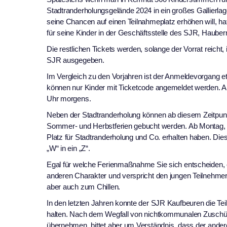
Stadtranderholungsgelände 2024 in ein großes Gallierl
seine Chancen auf einen Teilnahmeplatz erhöhen will, ha
für seine Kinder in der Geschäftsstelle des SJR, Hauberri
Die restlichen Tickets werden, solange der Vorrat reich
SJR ausgegeben.
Im Vergleich zu den Vorjahren ist der Anmeldevorgang et
können nur Kinder mit Ticketcode angemeldet werden. A
Uhr morgens.
Neben der Stadtranderholung können ab diesem Zeitpunk
Sommer- und Herbstferien gebucht werden. Ab Montag, 2
Platz für Stadtranderholung und Co. erhalten haben. Die
„W“ in ein „Z“.
Egal für welche Ferienmaßnahme Sie sich entscheiden, 
anderen Charakter und verspricht den jungen Teilnehmer
aber auch zum Chillen.
In den letzten Jahren konnte der SJR Kaufbeuren die Te
halten. Nach dem Wegfall von nichtkommunalen Zuschüss
übernehmen, bittet aber um Verständnis, dass der ander