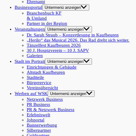
Ehrenamt
Businessportal
Untermenü anzeigen
Branchenbuch KF
& Umland
Partner in der Region
Veranstaltungen
Untermenü anzeigen
Dr. Sarah Straub – Konzertlesung in Kaufbeuren
„Herilo“ das Musical 2026. Das Rad dreht sich weiter.
Tänzelfest Kaufbeuren 2026
30 J. Hospizverein – 10 J. SAPV
Galerien
Stadt im Portrait
Untermenü anzeigen
Einrichtungen & Gebäude
Altstadt Kaufbeuren
Stadtteile
Bürgerervice
Vereinsübersicht
Werben auf WSK
Untermenü anzeigen
Netzwerk Business
PR Business
PR & Netzwerk Business
Erlebniswelt
Jobportal
Bannerwerbung
Silberpartner
Goldpartner