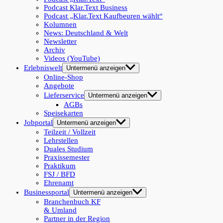
Podcast Klar.Text Business
Podcast „Klar.Text Kaufbeuren wählt“
Kolumnen
News: Deutschland & Welt
Newsletter
Archiv
Videos (YouTube)
Erlebniswelt
Untermenü anzeigen
Online-Shop
Angebote
Lieferservice
Untermenü anzeigen
AGBs
Speisekarten
Jobportal
Untermenü anzeigen
Teilzeit / Vollzeit
Lehrstellen
Duales Studium
Praxissemester
Praktikum
FSJ / BFD
Ehrenamt
Businessportal
Untermenü anzeigen
Branchenbuch KF
& Umland
Partner in der Region