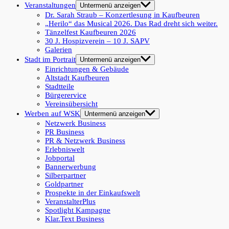
Veranstaltungen
Untermenü anzeigen
Dr. Sarah Straub – Konzertlesung in Kaufbeuren
„Herilo“ das Musical 2026. Das Rad dreht sich weiter.
Tänzelfest Kaufbeuren 2026
30 J. Hospizverein – 10 J. SAPV
Galerien
Stadt im Portrait
Untermenü anzeigen
Einrichtungen & Gebäude
Altstadt Kaufbeuren
Stadtteile
Bürgerervice
Vereinsübersicht
Werben auf WSK
Untermenü anzeigen
Netzwerk Business
PR Business
PR & Netzwerk Business
Erlebniswelt
Jobportal
Bannerwerbung
Silberpartner
Goldpartner
Prospekte in der Einkaufswelt
VeranstalterPlus
Spotlight Kampagne
Klar.Text Business