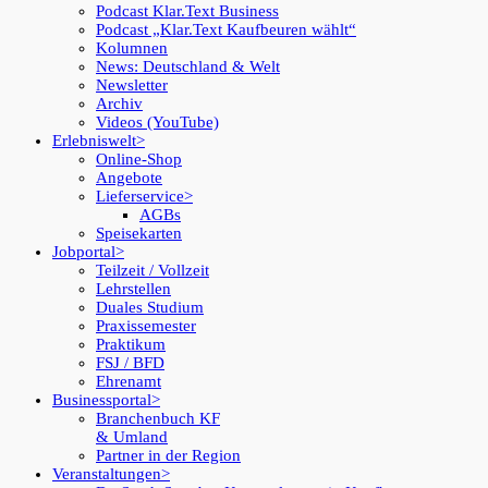
Podcast Klar.Text Business
Podcast „Klar.Text Kaufbeuren wählt“
Kolumnen
News: Deutschland & Welt
Newsletter
Archiv
Videos (YouTube)
Erlebniswelt
Online-Shop
Angebote
Lieferservice
AGBs
Speisekarten
Jobportal
Teilzeit / Vollzeit
Lehrstellen
Duales Studium
Praxissemester
Praktikum
FSJ / BFD
Ehrenamt
Businessportal
Branchenbuch KF
& Umland
Partner in der Region
Veranstaltungen