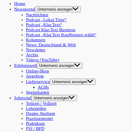
Home
Newsportal
Untermenü anzeigen
Nachrichten
Podcast „Lokal.Töne“
Podcast „Klar.Text“
Podcast Klar.Text Business
Podcast „Klar.Text Kaufbeuren wählt“
Kolumnen
News: Deutschland & Welt
Newsletter
Archiv
Videos (YouTube)
Erlebniswelt
Untermenü anzeigen
Online-Shop
Angebote
Lieferservice
Untermenü anzeigen
AGBs
Speisekarten
Jobportal
Untermenü anzeigen
Teilzeit / Vollzeit
Lehrstellen
Duales Studium
Praxissemester
Praktikum
FSJ / BFD