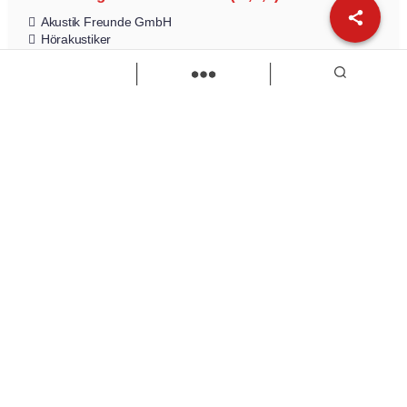
Akustik Freunde GmbH
Hörakustiker
Ausbildung
Zur Stelle
Load more
Wir sind Kaufbeuren
Neugablonzer Str. 5
87600 Kaufbeuren
08341-874632