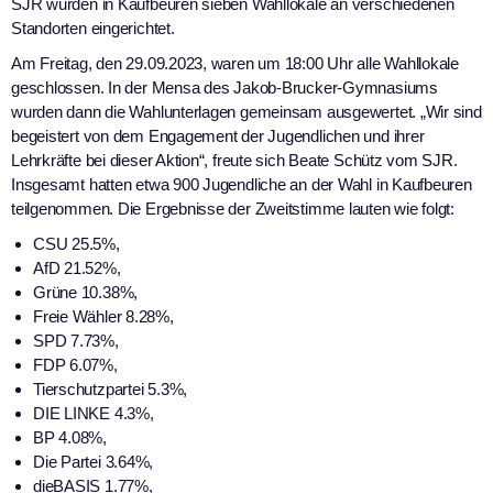
SJR wurden in Kaufbeuren sieben Wahllokale an verschiedenen
Standorten eingerichtet.
Am Freitag, den 29.09.2023, waren um 18:00 Uhr alle Wahllokale
geschlossen. In der Mensa des Jakob-Brucker-Gymnasiums
wurden dann die Wahlunterlagen gemeinsam ausgewertet. „Wir sind
begeistert von dem Engagement der Jugendlichen und ihrer
Lehrkräfte bei dieser Aktion“, freute sich Beate Schütz vom SJR.
Insgesamt hatten etwa 900 Jugendliche an der Wahl in Kaufbeuren
teilgenommen. Die Ergebnisse der Zweitstimme lauten wie folgt:
CSU 25.5%,
AfD 21.52%,
Grüne 10.38%,
Freie Wähler 8.28%,
SPD 7.73%,
FDP 6.07%,
Tierschutzpartei 5.3%,
DIE LINKE 4.3%,
BP 4.08%,
Die Partei 3.64%,
dieBASIS 1.77%,