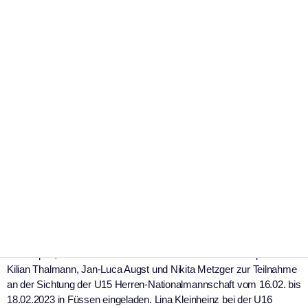
Sport
ESVK Nachwuchsspieler/innen
bei U-Nationalmannschaften
|
31. Januar 2023
ESV Kaufbeuren e.V.
Dirk Wohlgemuth
Kilian Thalmann, Jan-Luca Augst, Nikita Metzger, Lina
Kleinheinz, Jonas Fischer und Fabian Nifosi im Februar
unterwegs
Drei U15 Spieler bei DEB U15 Sichtung
Auf Vorschlag des zuständigen U16 Honorar-Bundestrainers Robert
Schroepfer, sowie der Landestrainer sind die drei ESVK Spieler
Kilian Thalmann, Jan-Luca Augst und Nikita Metzger zur Teilnahme
an der Sichtung der U15 Herren-Nationalmannschaft vom 16.02. bis
18.02.2023 in Füssen eingeladen. Lina Kleinheinz bei der U16