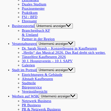
Lehrstellen
Duales Studium
Praxissemester
Praktikum
FSJ / BFD
Ehrenamt
Businessportal
Untermenü anzeigen
Branchenbuch KF
& Umland
Partner in der Region
Veranstaltungen
Untermenü anzeigen
Dr. Sarah Straub – Konzertlesung in Kaufbeuren
„Herilo“ das Musical 2026. Das Rad dreht sich weiter.
Tänzelfest Kaufbeuren 2026
30 J. Hospizverein – 10 J. SAPV
Galerien
Stadt im Portrait
Untermenü anzeigen
Einrichtungen & Gebäude
Altstadt Kaufbeuren
Stadtteile
Bürgerervice
Vereinsübersicht
Werben auf WSK
Untermenü anzeigen
Netzwerk Business
PR Business
PR & Netzwerk Business