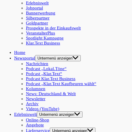
Erlebniswelt
Jobportal
Bannerwerbung
Silberpartner
Goldpartner
Prospekte in der Einkaufswelt
VeranstalterPlus
Spotlight Kampagne
Klar.Text Business
Home
Newsportal
Untermenü anzeigen
Nachrichten
Podcast „Lokal.Töne“
Podcast „Klar.Text“
Podcast Klar.Text Business
Podcast „Klar.Text Kaufbeuren wählt“
Kolumnen
News: Deutschland & Welt
Newsletter
Archiv
Videos (YouTube)
Erlebniswelt
Untermenü anzeigen
Online-Shop
Angebote
Lieferservice
Untermenü anzeigen