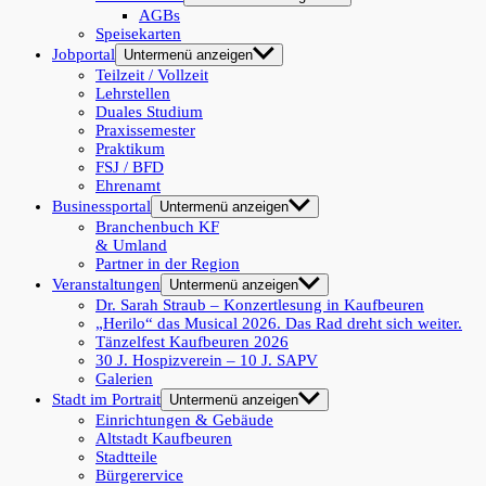
AGBs
Speisekarten
Jobportal
Untermenü anzeigen
Teilzeit / Vollzeit
Lehrstellen
Duales Studium
Praxissemester
Praktikum
FSJ / BFD
Ehrenamt
Businessportal
Untermenü anzeigen
Branchenbuch KF
& Umland
Partner in der Region
Veranstaltungen
Untermenü anzeigen
Dr. Sarah Straub – Konzertlesung in Kaufbeuren
„Herilo“ das Musical 2026. Das Rad dreht sich weiter.
Tänzelfest Kaufbeuren 2026
30 J. Hospizverein – 10 J. SAPV
Galerien
Stadt im Portrait
Untermenü anzeigen
Einrichtungen & Gebäude
Altstadt Kaufbeuren
Stadtteile
Bürgerervice