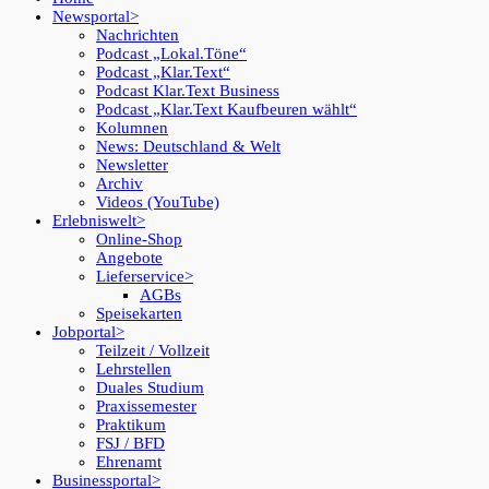
Newsportal
Nachrichten
Podcast „Lokal.Töne“
Podcast „Klar.Text“
Podcast Klar.Text Business
Podcast „Klar.Text Kaufbeuren wählt“
Kolumnen
News: Deutschland & Welt
Newsletter
Archiv
Videos (YouTube)
Erlebniswelt
Online-Shop
Angebote
Lieferservice
AGBs
Speisekarten
Jobportal
Teilzeit / Vollzeit
Lehrstellen
Duales Studium
Praxissemester
Praktikum
FSJ / BFD
Ehrenamt
Businessportal