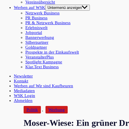
Vereinsübersicht
Werben auf WSK
Untermenü anzeigen
Netzwerk Business
PR Business
PR & Netzwerk Business
Erlebniswelt
Jobportal
Bannerwerbung
Silberpartner
Goldpartner
Prospekte in der Einkaufswelt
VeranstalterPlus
Spotlight Kampagne
Klar.Text Business
Newsletter
Kontakt
Werben auf Wir sind Kaufbeuren
Mediadaten
WSK Login
Abmelden
Politik
,
Werbung
Moser-Wiese: Ein grüner Dr