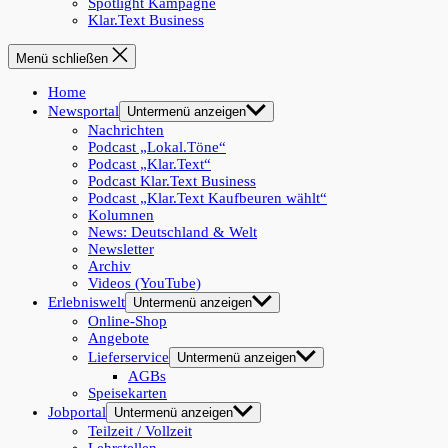
Spotlight Kampagne
Klar.Text Business
Menü schließen
Home
Newsportal
Untermenü anzeigen
Nachrichten
Podcast „Lokal.Töne“
Podcast „Klar.Text“
Podcast Klar.Text Business
Podcast „Klar.Text Kaufbeuren wählt“
Kolumnen
News: Deutschland & Welt
Newsletter
Archiv
Videos (YouTube)
Erlebniswelt
Untermenü anzeigen
Online-Shop
Angebote
Lieferservice
Untermenü anzeigen
AGBs
Speisekarten
Jobportal
Untermenü anzeigen
Teilzeit / Vollzeit