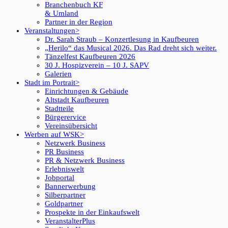
Branchenbuch KF
& Umland
Partner in der Region
Veranstaltungen
Dr. Sarah Straub – Konzertlesung in Kaufbeuren
„Herilo“ das Musical 2026. Das Rad dreht sich weiter.
Tänzelfest Kaufbeuren 2026
30 J. Hospizverein – 10 J. SAPV
Galerien
Stadt im Portrait
Einrichtungen & Gebäude
Altstadt Kaufbeuren
Stadtteile
Bürgerervice
Vereinsübersicht
Werben auf WSK
Netzwerk Business
PR Business
PR & Netzwerk Business
Erlebniswelt
Jobportal
Bannerwerbung
Silberpartner
Goldpartner
Prospekte in der Einkaufswelt
VeranstalterPlus