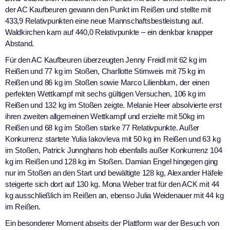
der AC Kaufbeuren gewann den Punkt im Reißen und stellte mit
433,9 Relativpunkten eine neue Mannschaftsbestleistung auf.
Waldkirchen kam auf 440,0 Relativpunkte – ein denkbar knapper
Abstand.
Für den AC Kaufbeuren überzeugten Jenny Freidl mit 62 kg im
Reißen und 77 kg im Stoßen, Charllotte Stirnweis mit 75 kg im
Reißen und 86 kg im Stoßen sowie Marco Lilienblum, der einen
perfekten Wettkampf mit sechs gültigen Versuchen, 106 kg im
Reißen und 132 kg im Stoßen zeigte. Melanie Heer absolvierte erst
ihren zweiten allgemeinen Wettkampf und erzielte mit 50kg im
Reißen und 68 kg im Stoßen starke 77 Relativpunkte. Außer
Konkurrenz startete Yulia Iakovleva mit 50 kg im Reißen und 63 kg
im Stoßen, Patrick Junnghans hob ebenfalls außer Konkurrenz 104
kg im Reißen und 128 kg im Stoßen. Damian Engel hingegen ging
nur im Stoßen an den Start und bewältigte 128 kg, Alexander Häfele
steigerte sich dort auf 130 kg. Mona Weber trat für den ACK mit 44
kg ausschließlich im Reißen an, ebenso Julia Weidenauer mit 44 kg
im Reißen.
Ein besonderer Moment abseits der Plattform war der Besuch von