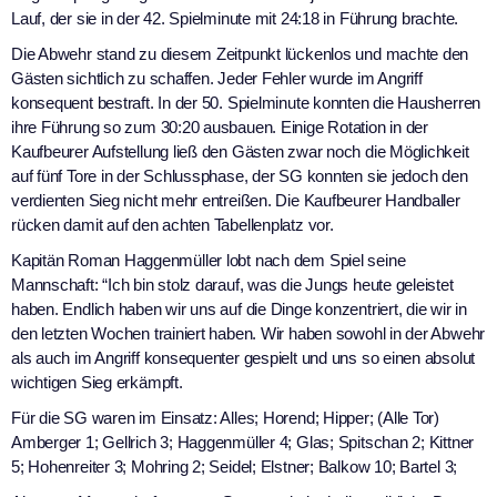
Lauf, der sie in der 42. Spielminute mit 24:18 in Führung brachte.
Die Abwehr stand zu diesem Zeitpunkt lückenlos und machte den
Gästen sichtlich zu schaffen. Jeder Fehler wurde im Angriff
konsequent bestraft. In der 50. Spielminute konnten die Hausherren
ihre Führung so zum 30:20 ausbauen. Einige Rotation in der
Kaufbeurer Aufstellung ließ den Gästen zwar noch die Möglichkeit
auf fünf Tore in der Schlussphase, der SG konnten sie jedoch den
verdienten Sieg nicht mehr entreißen. Die Kaufbeurer Handballer
rücken damit auf den achten Tabellenplatz vor.
Kapitän Roman Haggenmüller lobt nach dem Spiel seine
Mannschaft: “Ich bin stolz darauf, was die Jungs heute geleistet
haben. Endlich haben wir uns auf die Dinge konzentriert, die wir in
den letzten Wochen trainiert haben. Wir haben sowohl in der Abwehr
als auch im Angriff konsequenter gespielt und uns so einen absolut
wichtigen Sieg erkämpft.
Für die SG waren im Einsatz: Alles; Horend; Hipper; (Alle Tor)
Amberger 1; Gellrich 3; Haggenmüller 4; Glas; Spitschan 2; Kittner
5; Hohenreiter 3; Mohring 2; Seidel; Elstner; Balkow 10; Bartel 3;