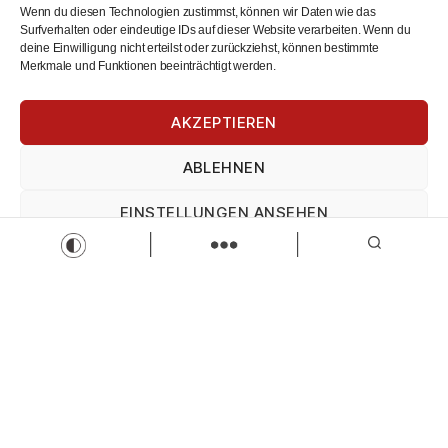
Wenn du diesen Technologien zustimmst, können wir Daten wie das
Surfverhalten oder eindeutige IDs auf dieser Website verarbeiten. Wenn du
deine Einwilligung nicht erteilst oder zurückziehst, können bestimmte
Merkmale und Funktionen beeinträchtigt werden.
AKZEPTIEREN
Privatkundenberatung (m/w/d)in Voll- oder Teilzeit
ABLEHNEN
im Bereich Kempten
Sparkasse Allgäu
EINSTELLUNGEN ANSEHEN
Privatkundenberatung
Teilzeit
Vollzeit
Impressum
Datenschutz
Impressum
Zur Stelle
Load more