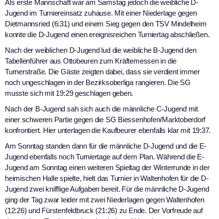
Als erste Mannschaft war am Samstag jedoch die weibliche D-
Jugend im Turniereinsatz zuhause. Mit einer Niederlage gegen
Dietmannsried (6:31) und einem Sieg gegen den TSV Mindelheim
konnte die D-Jugend einen ereignisreichen Turniertag abschließen.
Nach der weiblichen D-Jugend lud die weibliche B-Jugend den
Tabellenführer aus Ottobeuren zum Kräftemessen in die
Turnerstraße. Die Gäste zeigten dabei, dass sie verdient immer
noch ungeschlagen in der Bezirksoberliga rangieren. Die SG
musste sich mit 19:29 geschlagen geben.
Nach der B-Jugend sah sich auch die männliche C-Jugend mit
einer schweren Partie gegen die SG Biessenhofen/Marktoberdorf
konfrontiert. Hier unterlagen die Kaufbeurer ebenfalls klar mit 19:37.
Am Sonntag standen dann für die männliche D-Jugend und die E-
Jugend ebenfalls noch Turniertage auf dem Plan. Während die E-
Jugend am Sonntag einen weiteren Spieltag der Winterrunde in der
heimischen Halle spielte, hielt das Turnier in Waltenhofen für die D-
Jugend zwei knifflige Aufgaben bereit. Für die männliche D-Jugend
ging der Tag zwar leider mit zwei Niederlagen gegen Waltenhofen
(12:26) und Fürstenfeldbruck (21:26) zu Ende. Der Vorfreude auf