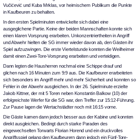
Vučićević und Kuba Mrklas, vor heimischem Publikum die Punkte
in Kaufbeuren zu behalten.
In den ersten Spielminuten entwickelte sich dabei eine
ausgeglichene Partie. Keine der beiden Mannschaften konnte sich
einen klaren Vorsprung erarbeiten. Unkonzentriertheiten in Angriff
und Abwehr hielten die SG immer wieder davon ab, den Gästen ihr
Spiel aufzuzwingen. Die erste Viertelstunde konnten die Weilheimer
damit einen Zwei-Tore-Vorsprung erarbeiten und verteidigen.
Dann legten die Hausherren nochmal eine Schippe drauf und
glichen nach 16 Minuten zum 9:9 aus. Die Kaufbeurer erarbeiteten
sich besonders im Angriff mehr und mehr Sicherheit und konnten so
Fehler in der Abwehr ausgleichen. In der 26. Spielminute erzielte
Jakob Kittner, der mit 5 Toren neben Konstantin Balkow (10) der
erfolgreichste Werfer für die SG war, den Treffer zur 15:12-Führung.
Zur Pause lagen die Wertachstädter noch mit 16:15 vorne.
Die Gäste kamen dann jedoch besser aus der Kabine und konnten
direkt ausgleichen. Bedingt durch starke Paraden des
eingewechselten Torwarts Florian Horend und ein druckvolles
Angriffsspiel gelang den Kaufbeurern dann jedoch ein Fünf-Tore-